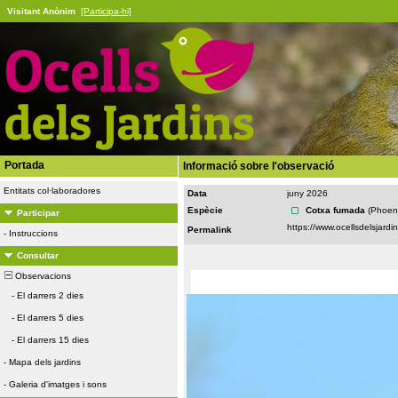
Visitant Anònim
[Participa-hi]
Portada
Informació sobre l'observació
Entitats col·laboradores
Data
juny 2026
Espècie
Cotxa fumada
(Phoen
Participar
Permalink
-
Instruccions
Consultar
Observacions
-
El darrers 2 dies
-
El darrers 5 dies
-
El darrers 15 dies
-
Mapa dels jardins
-
Galeria d'imatges i sons