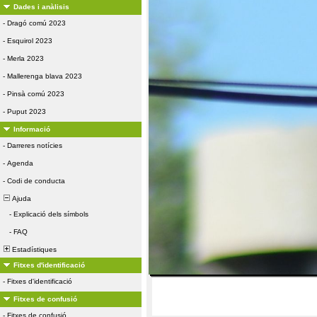
Dades i anàlisis
-
Dragó comú 2023
-
Esquirol 2023
-
Merla 2023
-
Mallerenga blava 2023
-
Pinsà comú 2023
-
Puput 2023
Informació
-
Darreres notícies
-
Agenda
-
Codi de conducta
Ajuda
-
Explicació dels símbols
-
FAQ
Estadístiques
Fitxes d'identificació
-
Fitxes d'identificació
Fitxes de confusió
-
Fitxes de confusió