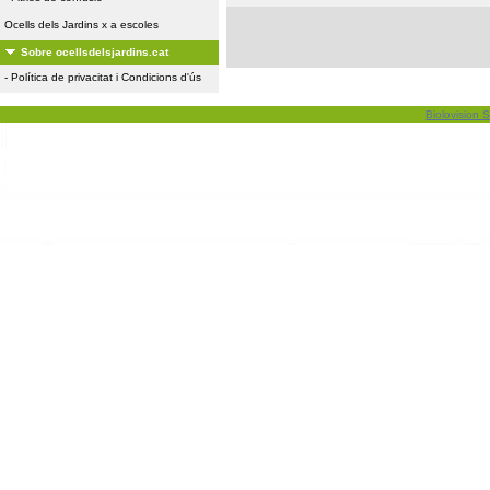
Ocells dels Jardins x a escoles
Sobre ocellsdelsjardins.cat
-
Política de privacitat i Condicions d'ús
Biolovision S