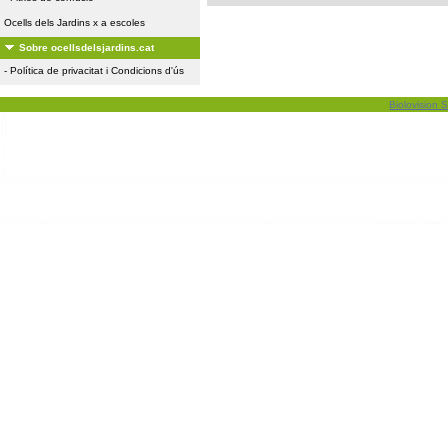
Ocells dels Jardins x a escoles
Sobre ocellsdelsjardins.cat
-
Política de privacitat i Condicions d'ús
Biolovision S