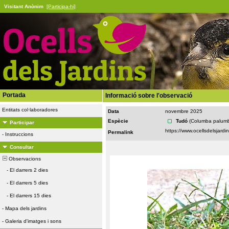
Visitant Anònim
[Participa-hi]
Portada
Informació sobre l'observació
Entitats col·laboradores
Data
novembre 2025
Espècie
Tudó
(Columba palum
Participar
Permalink
-
Instruccions
Consultar
Observacions
-
El darrers 2 dies
-
El darrers 5 dies
-
El darrers 15 dies
-
Mapa dels jardins
-
Galeria d'imatges i sons