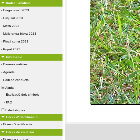
Dades i anàlisis
-
Dragó comú 2023
-
Esquirol 2023
-
Merla 2023
-
Mallerenga blava 2023
-
Pinsà comú 2023
-
Puput 2023
Informació
-
Darreres notícies
-
Agenda
-
Codi de conducta
Ajuda
-
Explicació dels símbols
-
FAQ
Estadístiques
Fitxes d'identificació
-
Fitxes d'identificació
Fitxes de confusió
-
Fitxes de confusió