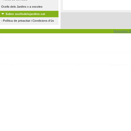
Ocells dels Jardins x a escoles
Sobre ocellsdelsjardins.cat
-
Política de privacitat i Condicions d'ús
Biolovision S