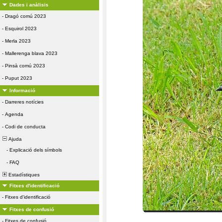
Dades i anàlisis
-
Dragó comú 2023
-
Esquirol 2023
-
Merla 2023
-
Mallerenga blava 2023
-
Pinsà comú 2023
-
Puput 2023
Informació
-
Darreres notícies
-
Agenda
-
Codi de conducta
Ajuda
-
Explicació dels símbols
-
FAQ
Estadístiques
Fitxes d'identificació
-
Fitxes d'identificació
Fitxes de confusió
-
Fitxes de confusió