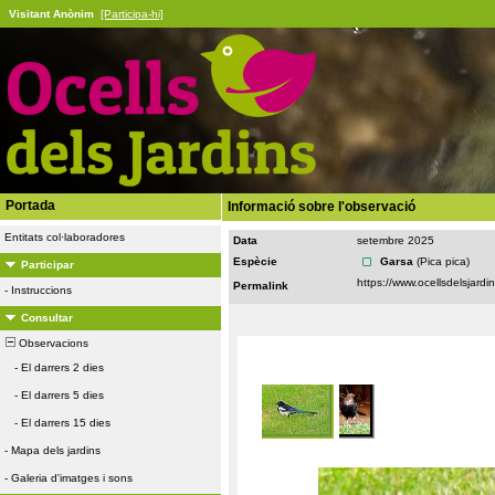
Visitant Anònim
[Participa-hi]
Portada
Informació sobre l'observació
Entitats col·laboradores
Data
setembre 2025
Espècie
Garsa
(Pica pica)
Participar
Permalink
-
Instruccions
Consultar
Observacions
-
El darrers 2 dies
-
El darrers 5 dies
-
El darrers 15 dies
-
Mapa dels jardins
-
Galeria d'imatges i sons