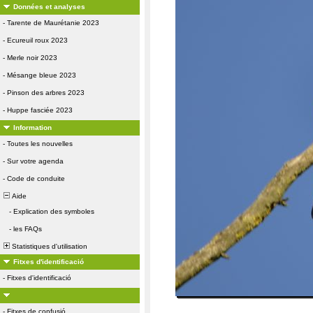
Données et analyses
-
Tarente de Maurétanie 2023
-
Ecureuil roux 2023
-
Merle noir 2023
-
Mésange bleue 2023
-
Pinson des arbres 2023
-
Huppe fasciée 2023
Information
-
Toutes les nouvelles
-
Sur votre agenda
-
Code de conduite
Aide
-
Explication des symboles
-
les FAQs
Statistiques d'utilisation
Fitxes d'identificació
-
Fitxes d'identificació
-
Fitxes de confusió