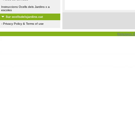
Instruccions Ocells dels Jardins x a
escoles
Sur ocellsdelsjardins.cat
-
Privacy Policy & Terms of use
Biolovision S