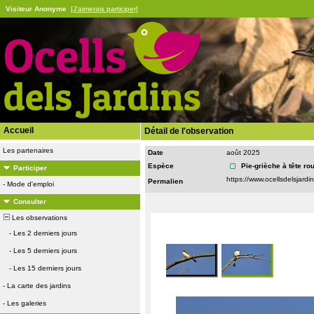
Visiteur Anonyme
[J'aimerais participer]
Accueil
Détail de l'observation
Les partenaires
Date
août 2025
Espèce
Pie-grièche à tête ro
Participer
Permalien
-
Mode d'emploi
Consulter
Les observations
-
Les 2 derniers jours
-
Les 5 derniers jours
-
Les 15 derniers jours
-
La carte des jardins
-
Les galeries