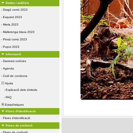
Dades i anàlisis
-
Dragó comú 2023
-
Esquirol 2023
-
Merla 2023
-
Mallerenga blava 2023
-
Pinsà comú 2023
-
Puput 2023
Informació
-
Darreres notícies
-
Agenda
-
Codi de conducta
Ajuda
-
Explicació dels símbols
-
FAQ
Estadístiques
Fitxes d'identificació
-
Fitxes d'identificació
Fitxes de confusió
-
Fitxes de confusió