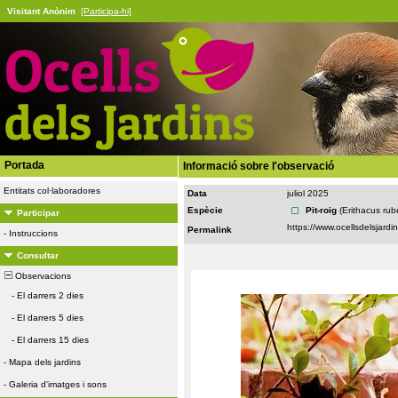
Visitant Anònim
[Participa-hi]
Portada
Informació sobre l'observació
Entitats col·laboradores
Data
juliol 2025
Espècie
Pit-roig
(Erithacus rub
Participar
Permalink
-
Instruccions
Consultar
Observacions
-
El darrers 2 dies
-
El darrers 5 dies
-
El darrers 15 dies
-
Mapa dels jardins
-
Galeria d'imatges i sons