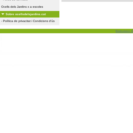
Ocells dels Jardins x a escoles
Sobre ocellsdelsjardins.cat
-
Política de privacitat i Condicions d'ús
Biolovision S