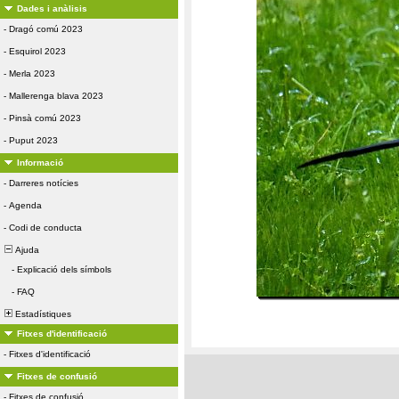
Dades i anàlisis
-
Dragó comú 2023
-
Esquirol 2023
-
Merla 2023
-
Mallerenga blava 2023
-
Pinsà comú 2023
-
Puput 2023
Informació
-
Darreres notícies
-
Agenda
-
Codi de conducta
Ajuda
-
Explicació dels símbols
-
FAQ
Estadístiques
Fitxes d'identificació
-
Fitxes d'identificació
Fitxes de confusió
-
Fitxes de confusió