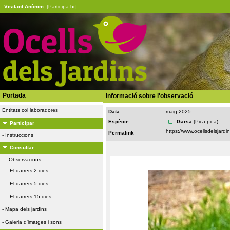
Visitant Anònim
[Participa-hi]
Portada
Informació sobre l'observació
Entitats col·laboradores
Data
maig 2025
Espècie
Garsa
(Pica pica)
Participar
Permalink
-
Instruccions
Consultar
Observacions
-
El darrers 2 dies
-
El darrers 5 dies
-
El darrers 15 dies
-
Mapa dels jardins
-
Galeria d'imatges i sons