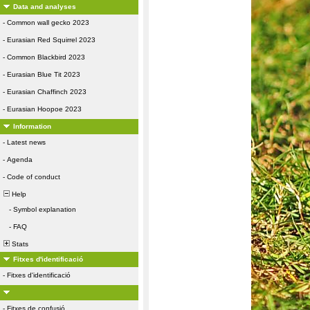
Data and analyses
-
Common wall gecko 2023
-
Eurasian Red Squirrel 2023
-
Common Blackbird 2023
-
Eurasian Blue Tit 2023
-
Eurasian Chaffinch 2023
-
Eurasian Hoopoe 2023
Information
-
Latest news
-
Agenda
-
Code of conduct
Help
-
Symbol explanation
-
FAQ
Stats
Fitxes d'identificació
-
Fitxes d'identificació
-
Fitxes de confusió