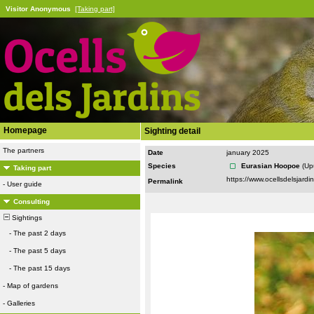
Visitor Anonymous
[Taking part]
Homepage
Sighting detail
The partners
Date
january 2025
Species
Eurasian Hoopoe
(Up
Taking part
Permalink
-
User guide
Consulting
Sightings
-
The past 2 days
-
The past 5 days
-
The past 15 days
-
Map of gardens
-
Galleries