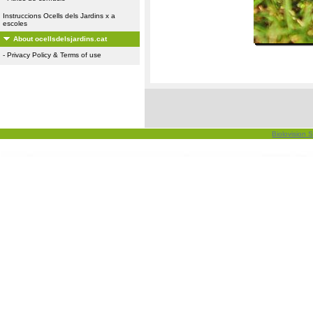
Instruccions Ocells dels Jardins x a
escoles
About ocellsdelsjardins.cat
-
Privacy Policy & Terms of use
Biolovision S