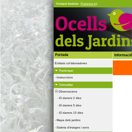
Visitant Anònim
[Participa-hi]
Portada
Informació
Entitats col·laboradores
Participar
-
Instruccions
Consultar
Observacions
-
El darrers 2 dies
-
El darrers 5 dies
-
El darrers 15 dies
-
Mapa dels jardins
-
Galeria d'imatges i sons