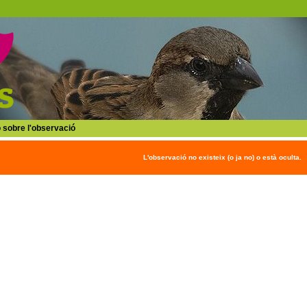
 sobre l'observació
L'observació no existeix (o ja no) o està oculta.