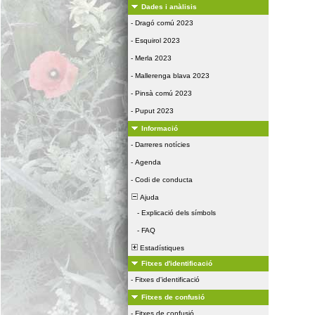
Dades i anàlisis
-
Dragó comú 2023
-
Esquirol 2023
-
Merla 2023
-
Mallerenga blava 2023
-
Pinsà comú 2023
-
Puput 2023
Informació
-
Darreres notícies
-
Agenda
-
Codi de conducta
Ajuda
-
Explicació dels símbols
-
FAQ
Estadístiques
Fitxes d'identificació
-
Fitxes d'identificació
Fitxes de confusió
-
Fitxes de confusió