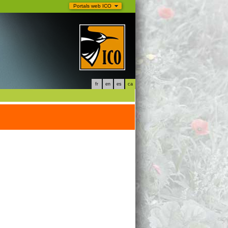
Portals web ICO
fr
en
es
ca