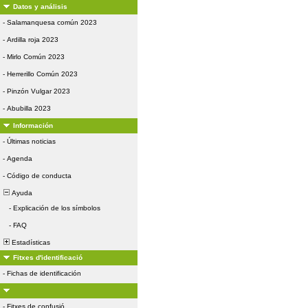
Datos y análisis
-
Salamanquesa común 2023
-
Ardilla roja 2023
-
Mirlo Común 2023
-
Herrerillo Común 2023
-
Pinzón Vulgar 2023
-
Abubilla 2023
Información
-
Últimas noticias
-
Agenda
-
Código de conducta
Ayuda
-
Explicación de los símbolos
-
FAQ
Estadísticas
Fitxes d'identificació
-
Fichas de identificación
-
Fitxes de confusió