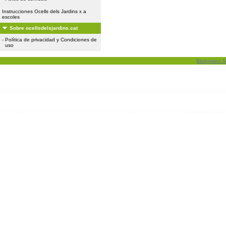
Instrucciones Ocells dels Jardins x a
escoles
Sobre ocellsdelsjardins.cat
-
Política de privacidad y Condiciones de
uso
Biolovision S