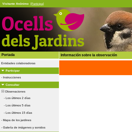
Visitante Anónimo
[Participa]
Portada
Información sobre la observación
Entidades colaboradoras
Participar
-
Instrucciones
Consultar
Observaciones
-
Los últimos 2 días
-
Los últimos 5 días
-
Los últimos 15 días
-
Mapa de los jardines
-
Galería de imágenes y sonidos