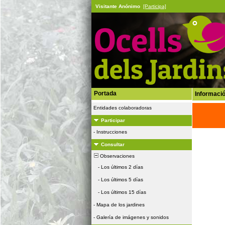
Visitante Anónimo
[Participa]
Portada
Informació
Entidades colaboradoras
Participar
-
Instrucciones
Consultar
Observaciones
-
Los últimos 2 días
-
Los últimos 5 días
-
Los últimos 15 días
-
Mapa de los jardines
-
Galería de imágenes y sonidos