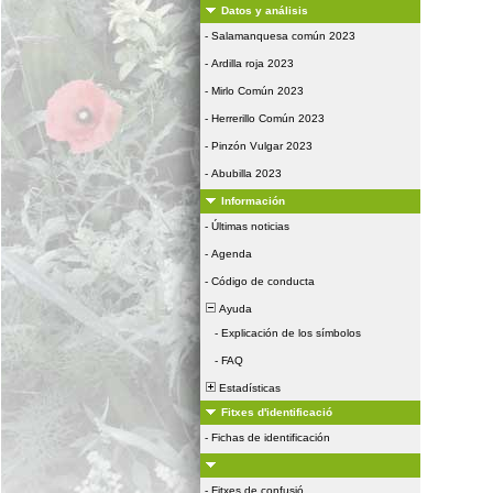
Datos y análisis
-
Salamanquesa común 2023
-
Ardilla roja 2023
-
Mirlo Común 2023
-
Herrerillo Común 2023
-
Pinzón Vulgar 2023
-
Abubilla 2023
Información
-
Últimas noticias
-
Agenda
-
Código de conducta
Ayuda
-
Explicación de los símbolos
-
FAQ
Estadísticas
Fitxes d'identificació
-
Fichas de identificación
-
Fitxes de confusió