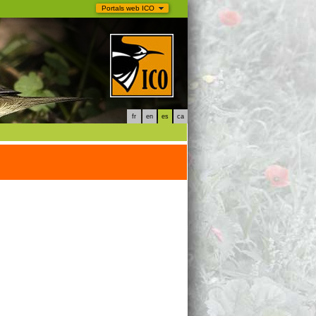
Portals web ICO
fr
en
es
ca