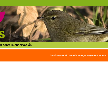
n sobre la observación
La observación no existe (o ya no) o está oculta