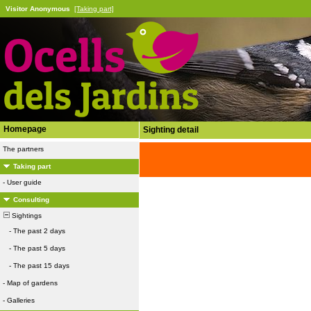
Visitor Anonymous
[Taking part]
Homepage
Sighting detail
The partners
Taking part
-
User guide
Consulting
Sightings
-
The past 2 days
-
The past 5 days
-
The past 15 days
-
Map of gardens
-
Galleries