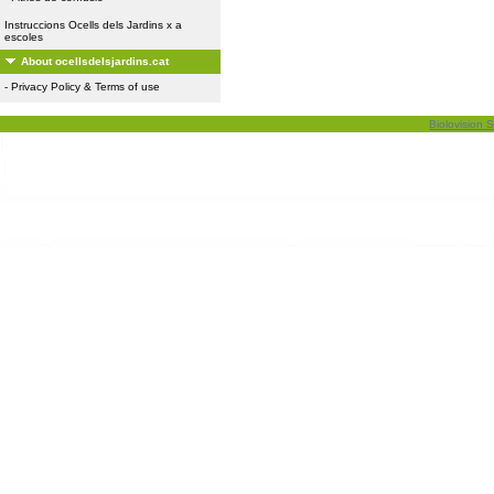
Instruccions Ocells dels Jardins x a
escoles
About ocellsdelsjardins.cat
-
Privacy Policy & Terms of use
Biolovision S