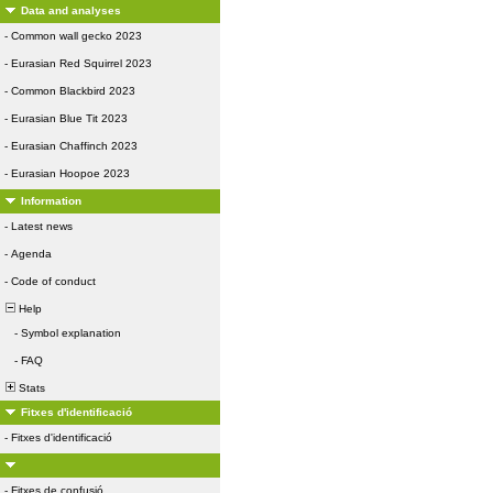
Data and analyses
-
Common wall gecko 2023
-
Eurasian Red Squirrel 2023
-
Common Blackbird 2023
-
Eurasian Blue Tit 2023
-
Eurasian Chaffinch 2023
-
Eurasian Hoopoe 2023
Information
-
Latest news
-
Agenda
-
Code of conduct
Help
-
Symbol explanation
-
FAQ
Stats
Fitxes d'identificació
-
Fitxes d'identificació
-
Fitxes de confusió