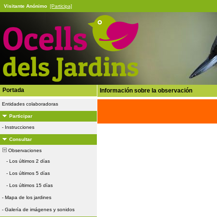
Visitante Anónimo
[Participa]
Portada
Información sobre la observación
Entidades colaboradoras
Participar
-
Instrucciones
Consultar
Observaciones
-
Los últimos 2 días
-
Los últimos 5 días
-
Los últimos 15 días
-
Mapa de los jardines
-
Galería de imágenes y sonidos