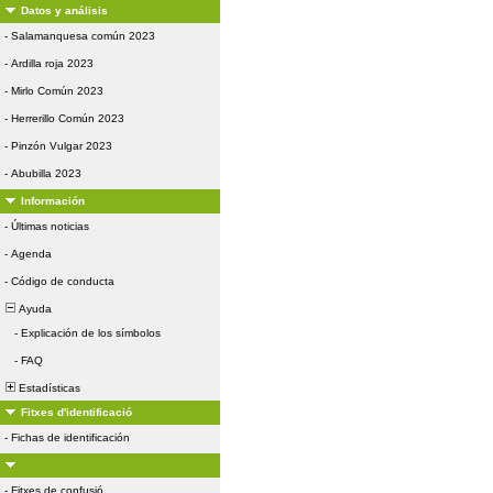
Datos y análisis
-
Salamanquesa común 2023
-
Ardilla roja 2023
-
Mirlo Común 2023
-
Herrerillo Común 2023
-
Pinzón Vulgar 2023
-
Abubilla 2023
Información
-
Últimas noticias
-
Agenda
-
Código de conducta
Ayuda
-
Explicación de los símbolos
-
FAQ
Estadísticas
Fitxes d'identificació
-
Fichas de identificación
-
Fitxes de confusió