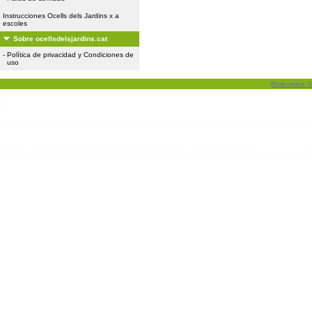
Instrucciones Ocells dels Jardins x a
escoles
Sobre ocellsdelsjardins.cat
-
Política de privacidad y Condiciones de
uso
Biolovision S