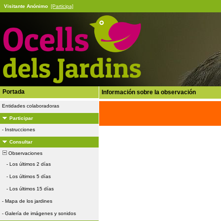
Visitante Anónimo
[Participa]
Portada
Información sobre la observación
Entidades colaboradoras
Participar
-
Instrucciones
Consultar
Observaciones
-
Los últimos 2 días
-
Los últimos 5 días
-
Los últimos 15 días
-
Mapa de los jardines
-
Galería de imágenes y sonidos