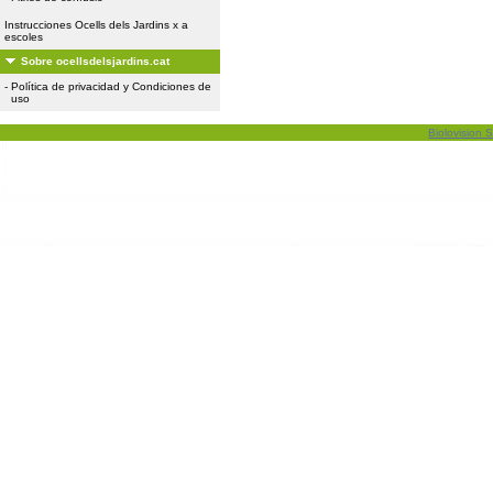
Instrucciones Ocells dels Jardins x a
escoles
Sobre ocellsdelsjardins.cat
-
Política de privacidad y Condiciones de
uso
Biolovision S