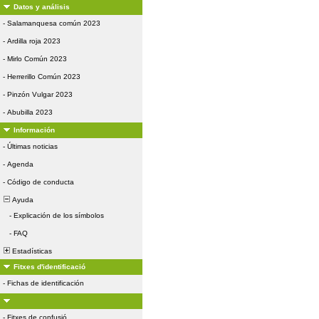
Datos y análisis
-
Salamanquesa común 2023
-
Ardilla roja 2023
-
Mirlo Común 2023
-
Herrerillo Común 2023
-
Pinzón Vulgar 2023
-
Abubilla 2023
Información
-
Últimas noticias
-
Agenda
-
Código de conducta
Ayuda
-
Explicación de los símbolos
-
FAQ
Estadísticas
Fitxes d'identificació
-
Fichas de identificación
-
Fitxes de confusió