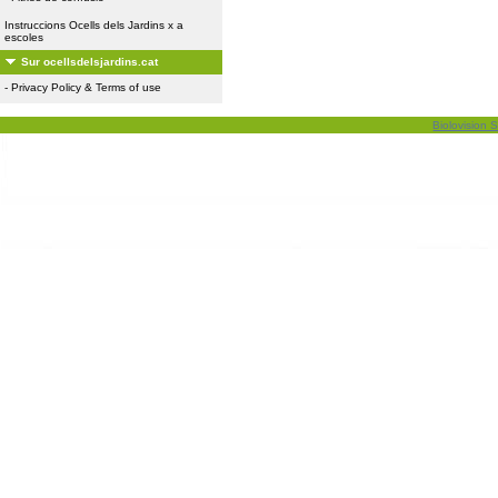
Instruccions Ocells dels Jardins x a
escoles
Sur ocellsdelsjardins.cat
-
Privacy Policy & Terms of use
Biolovision S