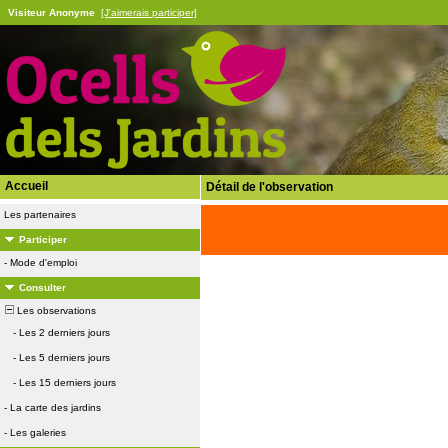
Visiteur Anonyme
[J'aimerais participer]
Accueil
Détail de l'observation
Les partenaires
Participer
-
Mode d'emploi
Consulter
Les observations
-
Les 2 derniers jours
-
Les 5 derniers jours
-
Les 15 derniers jours
-
La carte des jardins
-
Les galeries