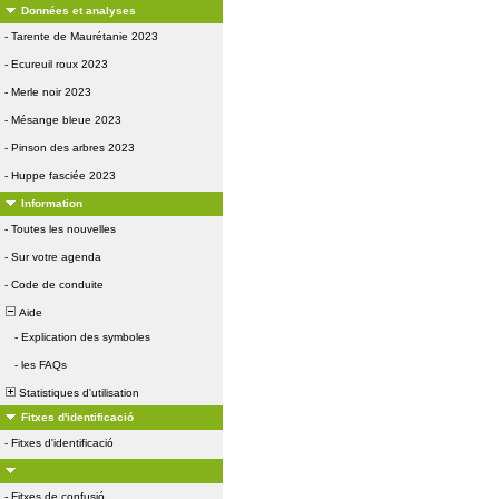
Données et analyses
-
Tarente de Maurétanie 2023
-
Ecureuil roux 2023
-
Merle noir 2023
-
Mésange bleue 2023
-
Pinson des arbres 2023
-
Huppe fasciée 2023
Information
-
Toutes les nouvelles
-
Sur votre agenda
-
Code de conduite
Aide
-
Explication des symboles
-
les FAQs
Statistiques d'utilisation
Fitxes d'identificació
-
Fitxes d'identificació
-
Fitxes de confusió