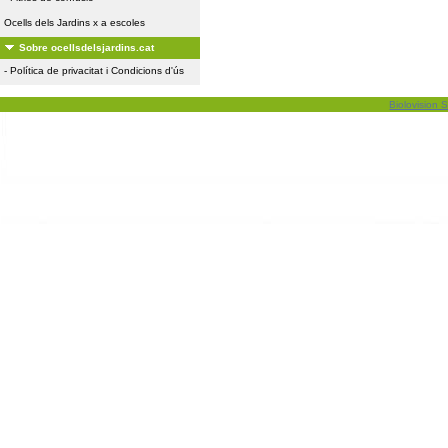
Ocells dels Jardins x a escoles
Sobre ocellsdelsjardins.cat
-
Política de privacitat i Condicions d'ús
Biolovision S