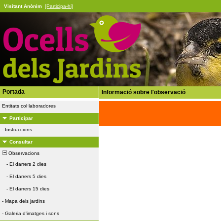
Visitant Anònim
[Participa-hi]
Portada
Informació sobre l'observació
Entitats col·laboradores
Participar
-
Instruccions
Consultar
Observacions
-
El darrers 2 dies
-
El darrers 5 dies
-
El darrers 15 dies
-
Mapa dels jardins
-
Galeria d'imatges i sons