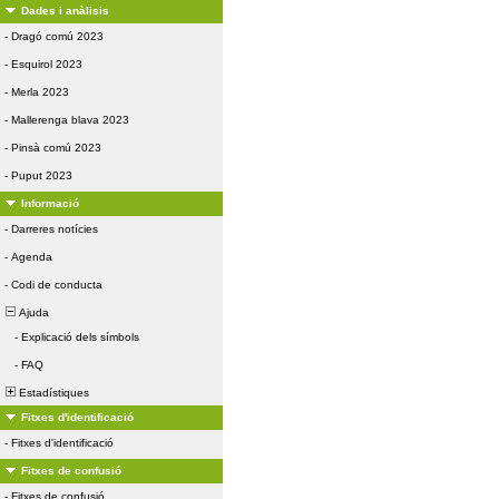
Dades i anàlisis
-
Dragó comú 2023
-
Esquirol 2023
-
Merla 2023
-
Mallerenga blava 2023
-
Pinsà comú 2023
-
Puput 2023
Informació
-
Darreres notícies
-
Agenda
-
Codi de conducta
Ajuda
-
Explicació dels símbols
-
FAQ
Estadístiques
Fitxes d'identificació
-
Fitxes d'identificació
Fitxes de confusió
-
Fitxes de confusió