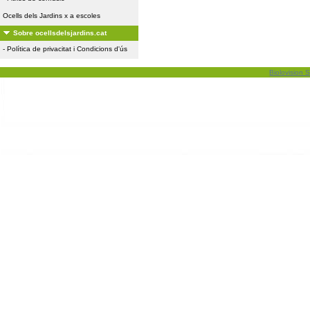
Ocells dels Jardins x a escoles
Sobre ocellsdelsjardins.cat
-
Política de privacitat i Condicions d'ús
Biolovision S