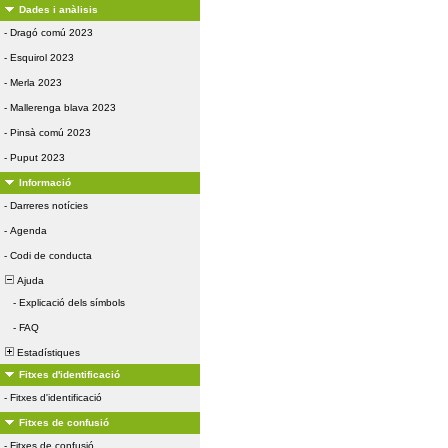
Dades i anàlisis
-
Dragó comú 2023
-
Esquirol 2023
-
Merla 2023
-
Mallerenga blava 2023
-
Pinsà comú 2023
-
Puput 2023
Informació
-
Darreres notícies
-
Agenda
-
Codi de conducta
Ajuda
-
Explicació dels símbols
-
FAQ
Estadístiques
Fitxes d'identificació
-
Fitxes d'identificació
Fitxes de confusió
-
Fitxes de confusió