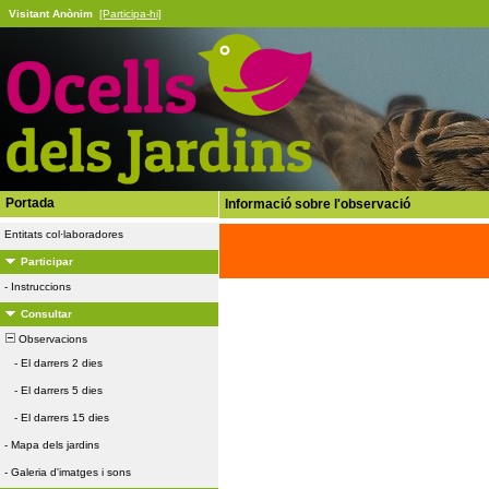
Visitant Anònim
[Participa-hi]
Portada
Informació sobre l'observació
Entitats col·laboradores
Participar
-
Instruccions
Consultar
Observacions
-
El darrers 2 dies
-
El darrers 5 dies
-
El darrers 15 dies
-
Mapa dels jardins
-
Galeria d'imatges i sons