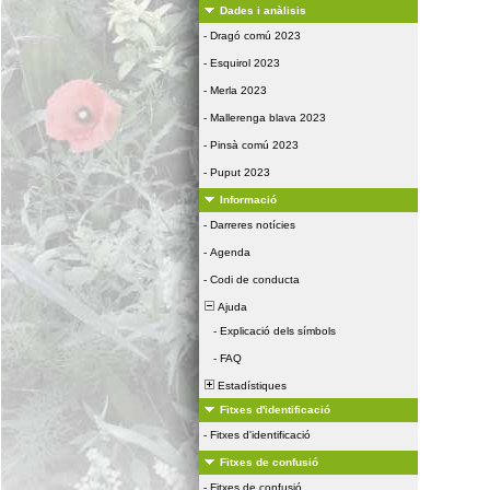
Dades i anàlisis
-
Dragó comú 2023
-
Esquirol 2023
-
Merla 2023
-
Mallerenga blava 2023
-
Pinsà comú 2023
-
Puput 2023
Informació
-
Darreres notícies
-
Agenda
-
Codi de conducta
Ajuda
-
Explicació dels símbols
-
FAQ
Estadístiques
Fitxes d'identificació
-
Fitxes d'identificació
Fitxes de confusió
-
Fitxes de confusió