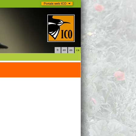
Portals web ICO
fr
en
es
ca