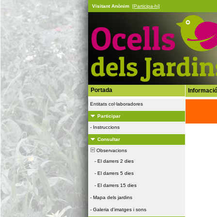
Visitant Anònim
[Participa-hi]
Portada
Informació
Entitats col·laboradores
Participar
-
Instruccions
Consultar
Observacions
-
El darrers 2 dies
-
El darrers 5 dies
-
El darrers 15 dies
-
Mapa dels jardins
-
Galeria d'imatges i sons