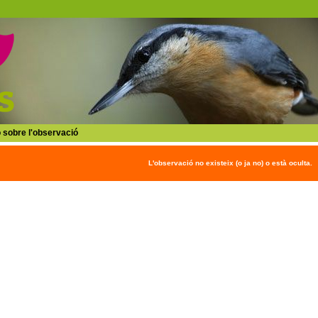
 sobre l'observació
L'observació no existeix (o ja no) o està oculta.