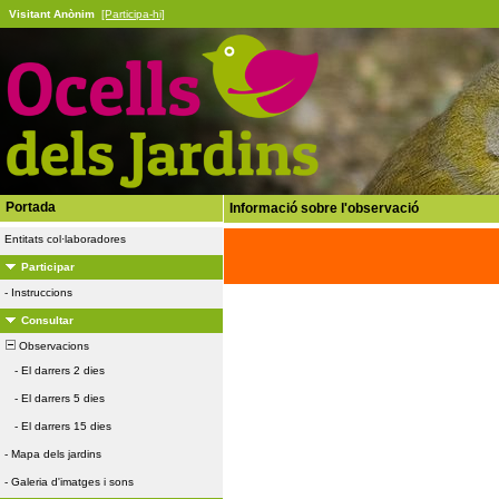
Visitant Anònim
[Participa-hi]
Portada
Informació sobre l'observació
Entitats col·laboradores
Participar
-
Instruccions
Consultar
Observacions
-
El darrers 2 dies
-
El darrers 5 dies
-
El darrers 15 dies
-
Mapa dels jardins
-
Galeria d'imatges i sons