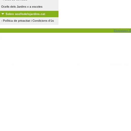
Ocells dels Jardins x a escoles
Sobre ocellsdelsjardins.cat
-
Política de privacitat i Condicions d'ús
Biolovision S