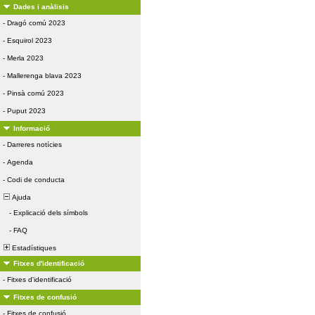
Dades i anàlisis
-
Dragó comú 2023
-
Esquirol 2023
-
Merla 2023
-
Mallerenga blava 2023
-
Pinsà comú 2023
-
Puput 2023
Informació
-
Darreres notícies
-
Agenda
-
Codi de conducta
Ajuda
-
Explicació dels símbols
-
FAQ
Estadístiques
Fitxes d'identificació
-
Fitxes d'identificació
Fitxes de confusió
-
Fitxes de confusió