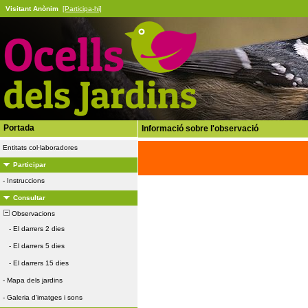
Visitant Anònim
[Participa-hi]
Portada
Informació sobre l'observació
Entitats col·laboradores
Participar
-
Instruccions
Consultar
Observacions
-
El darrers 2 dies
-
El darrers 5 dies
-
El darrers 15 dies
-
Mapa dels jardins
-
Galeria d'imatges i sons