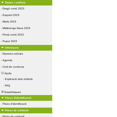
Dades i anàlisis
-
Dragó comú 2023
-
Esquirol 2023
-
Merla 2023
-
Mallerenga blava 2023
-
Pinsà comú 2023
-
Puput 2023
Informació
-
Darreres notícies
-
Agenda
-
Codi de conducta
Ajuda
-
Explicació dels símbols
-
FAQ
Estadístiques
Fitxes d'identificació
-
Fitxes d'identificació
Fitxes de confusió
-
Fitxes de confusió