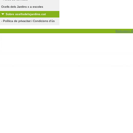
Ocells dels Jardins x a escoles
Sobre ocellsdelsjardins.cat
-
Política de privacitat i Condicions d'ús
Biolovision S