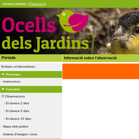
Visitant Anònim
[Participa-hi]
Portada
Informació sobre l'observació
Entitats col·laboradores
Participar
-
Instruccions
Consultar
Observacions
-
El darrers 2 dies
-
El darrers 5 dies
-
El darrers 15 dies
-
Mapa dels jardins
-
Galeria d'imatges i sons