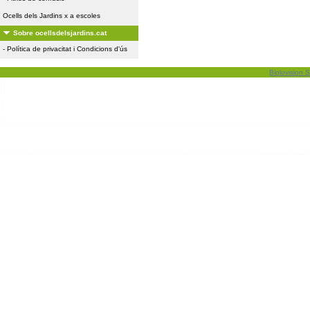
Ocells dels Jardins x a escoles
Sobre ocellsdelsjardins.cat
-
Política de privacitat i Condicions d'ús
Biolovision S