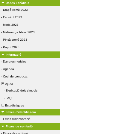
Dades i anàlisis
-
Dragó comú 2023
-
Esquirol 2023
-
Merla 2023
-
Mallerenga blava 2023
-
Pinsà comú 2023
-
Puput 2023
Informació
-
Darreres notícies
-
Agenda
-
Codi de conducta
Ajuda
-
Explicació dels símbols
-
FAQ
Estadístiques
Fitxes d'identificació
-
Fitxes d'identificació
Fitxes de confusió
-
Fitxes de confusió