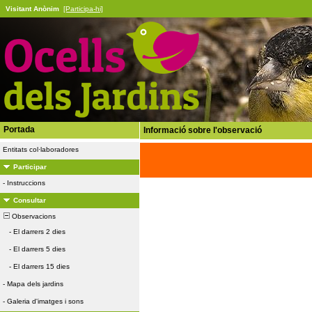
Visitant Anònim
[Participa-hi]
Portada
Informació sobre l'observació
Entitats col·laboradores
Participar
-
Instruccions
Consultar
Observacions
-
El darrers 2 dies
-
El darrers 5 dies
-
El darrers 15 dies
-
Mapa dels jardins
-
Galeria d'imatges i sons