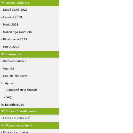
Dades i anàlisis
-
Dragó comú 2023
-
Esquirol 2023
-
Merla 2023
-
Mallerenga blava 2023
-
Pinsà comú 2023
-
Puput 2023
Informació
-
Darreres notícies
-
Agenda
-
Codi de conducta
Ajuda
-
Explicació dels símbols
-
FAQ
Estadístiques
Fitxes d'identificació
-
Fitxes d'identificació
Fitxes de confusió
-
Fitxes de confusió