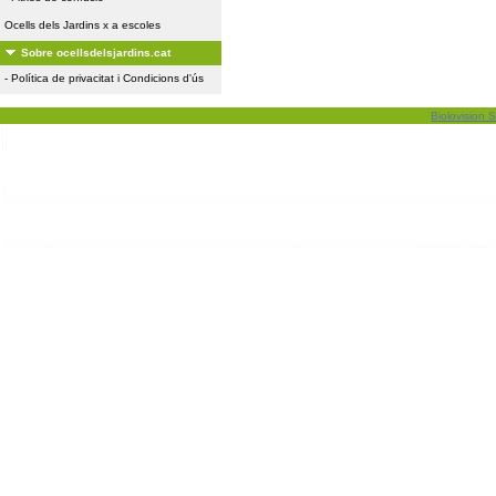
Ocells dels Jardins x a escoles
Sobre ocellsdelsjardins.cat
-
Política de privacitat i Condicions d'ús
Biolovision S