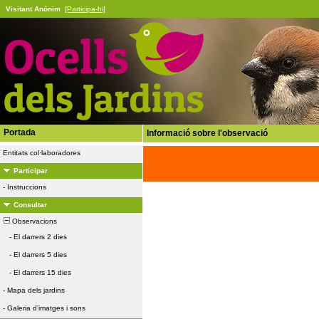
Visitant Anònim
[Participa-hi]
Portada
Informació sobre l'observació
Entitats col·laboradores
Participar
-
Instruccions
Consultar
Observacions
-
El darrers 2 dies
-
El darrers 5 dies
-
El darrers 15 dies
-
Mapa dels jardins
-
Galeria d'imatges i sons