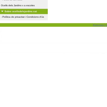
Ocells dels Jardins x a escoles
Sobre ocellsdelsjardins.cat
-
Política de privacitat i Condicions d'ús
Biolovision S