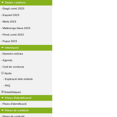
Dades i anàlisis
-
Dragó comú 2023
-
Esquirol 2023
-
Merla 2023
-
Mallerenga blava 2023
-
Pinsà comú 2023
-
Puput 2023
Informació
-
Darreres notícies
-
Agenda
-
Codi de conducta
Ajuda
-
Explicació dels símbols
-
FAQ
Estadístiques
Fitxes d'identificació
-
Fitxes d'identificació
Fitxes de confusió
-
Fitxes de confusió