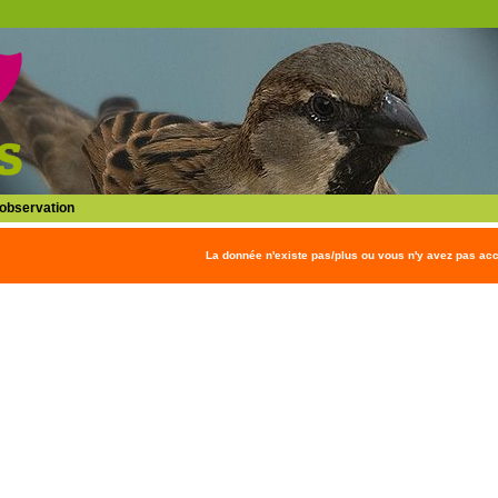
l'observation
La donnée n'existe pas/plus ou vous n'y avez pas ac