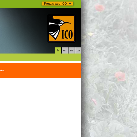
Portals web ICO
fr
en
es
ca
cès.