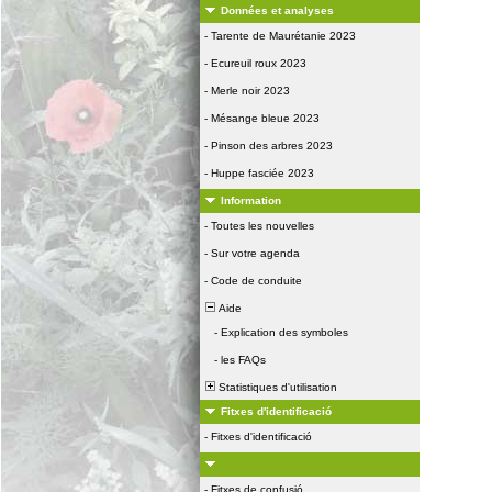
Données et analyses
-
Tarente de Maurétanie 2023
-
Ecureuil roux 2023
-
Merle noir 2023
-
Mésange bleue 2023
-
Pinson des arbres 2023
-
Huppe fasciée 2023
Information
-
Toutes les nouvelles
-
Sur votre agenda
-
Code de conduite
Aide
-
Explication des symboles
-
les FAQs
Statistiques d'utilisation
Fitxes d'identificació
-
Fitxes d'identificació
-
Fitxes de confusió