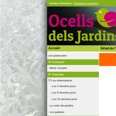
Visiteur Anonyme
[J'aimerais participer]
Accueil
Détail de 
Les partenaires
Participer
-
Mode d'emploi
Consulter
Les observations
-
Les 2 derniers jours
-
Les 5 derniers jours
-
Les 15 derniers jours
-
La carte des jardins
-
Les galeries