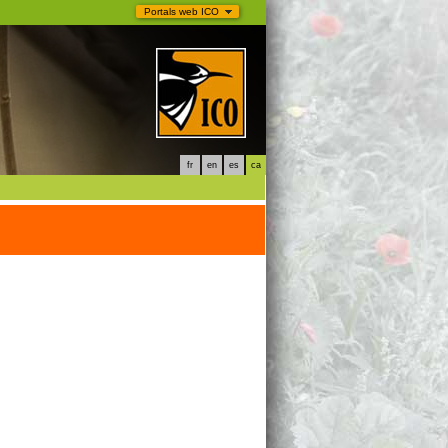
Portals web ICO
fr
en
es
ca