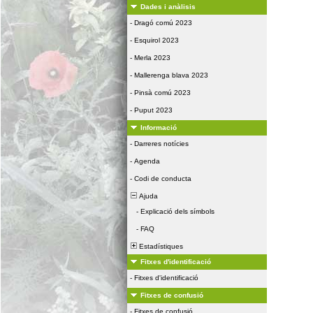
Dades i anàlisis
-
Dragó comú 2023
-
Esquirol 2023
-
Merla 2023
-
Mallerenga blava 2023
-
Pinsà comú 2023
-
Puput 2023
Informació
-
Darreres notícies
-
Agenda
-
Codi de conducta
Ajuda
-
Explicació dels símbols
-
FAQ
Estadístiques
Fitxes d'identificació
-
Fitxes d'identificació
Fitxes de confusió
-
Fitxes de confusió