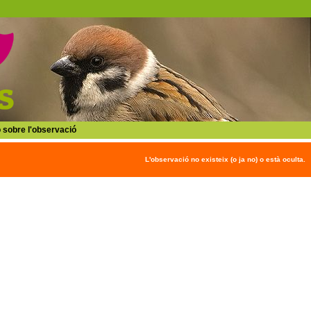
 sobre l'observació
L'observació no existeix (o ja no) o està oculta.