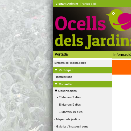
Visitant Anònim
[Participa-hi]
Portada
Informació
Entitats col·laboradores
Participar
-
Instruccions
Consultar
Observacions
-
El darrers 2 dies
-
El darrers 5 dies
-
El darrers 15 dies
-
Mapa dels jardins
-
Galeria d'imatges i sons