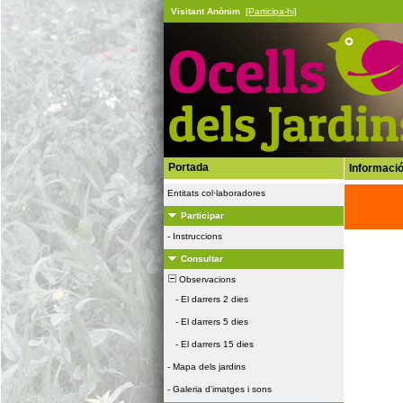
Visitant Anònim
[Participa-hi]
Portada
Informació
Entitats col·laboradores
Participar
-
Instruccions
Consultar
Observacions
-
El darrers 2 dies
-
El darrers 5 dies
-
El darrers 15 dies
-
Mapa dels jardins
-
Galeria d'imatges i sons