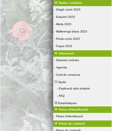
Dades i anàlisis
-
Dragó comú 2023
-
Esquirol 2023
-
Merla 2023
-
Mallerenga blava 2023
-
Pinsà comú 2023
-
Puput 2023
Informació
-
Darreres notícies
-
Agenda
-
Codi de conducta
Ajuda
-
Explicació dels símbols
-
FAQ
Estadístiques
Fitxes d'identificació
-
Fitxes d'identificació
Fitxes de confusió
-
Fitxes de confusió