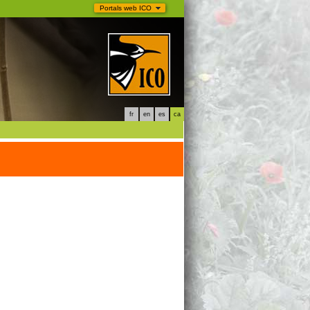
Portals web ICO
fr
en
es
ca