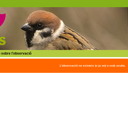
 sobre l'observació
L'observació no existeix (o ja no) o està oculta.