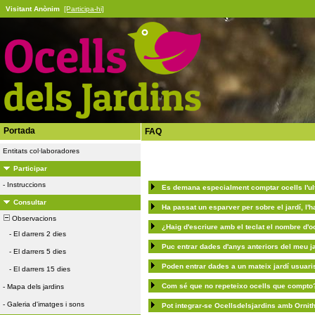
Visitant Anònim
[Participa-hi]
Portada
FAQ
Entitats col·laboradores
Participar
-
Instruccions
Es demana especialment comptar ocells l'ult
Consultar
Ha passat un esparver per sobre el jardí, l'h
Observacions
¿Haig d'escriure amb el teclat el nombre d'o
-
El darrers 2 dies
Puc entrar dades d'anys anteriors del meu j
-
El darrers 5 dies
Poden entrar dades a un mateix jardí usuari
-
El darrers 15 dies
Com sé que no repeteixo ocells que compto
-
Mapa dels jardins
-
Galeria d'imatges i sons
Pot integrar-se Ocellsdelsjardins amb Ornit