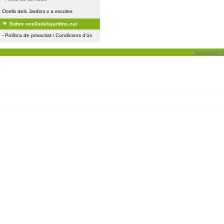
Ocells dels Jardins x a escoles
Sobre ocellsdelsjardins.cat
-
Política de privacitat i Condicions d'ús
Biolovision S