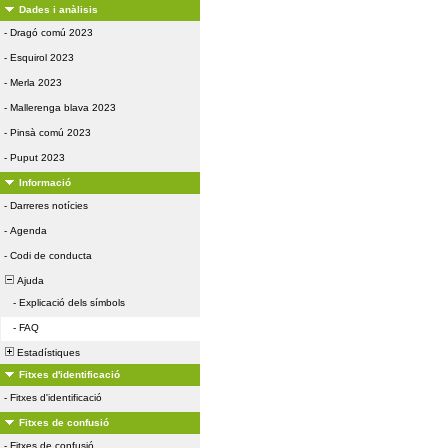
Dades i anàlisis
-
Dragó comú 2023
-
Esquirol 2023
-
Merla 2023
-
Mallerenga blava 2023
-
Pinsà comú 2023
-
Puput 2023
Informació
-
Darreres notícies
-
Agenda
-
Codi de conducta
Ajuda
-
Explicació dels símbols
-
FAQ
Estadístiques
Fitxes d'identificació
-
Fitxes d'identificació
Fitxes de confusió
-
Fitxes de confusió