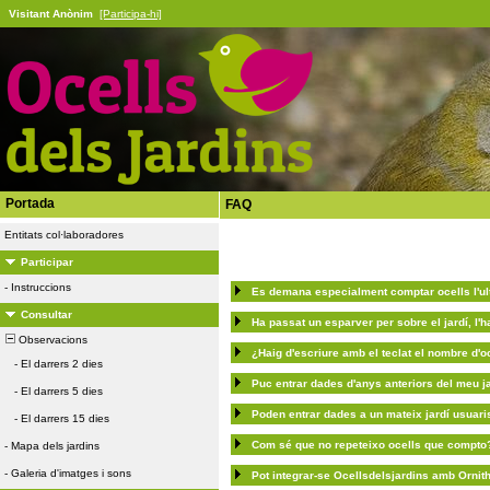
Visitant Anònim
[Participa-hi]
Portada
FAQ
Entitats col·laboradores
Participar
-
Instruccions
Es demana especialment comptar ocells l'ult
Consultar
Ha passat un esparver per sobre el jardí, l'h
Observacions
¿Haig d'escriure amb el teclat el nombre d'o
-
El darrers 2 dies
Puc entrar dades d'anys anteriors del meu j
-
El darrers 5 dies
Poden entrar dades a un mateix jardí usuari
-
El darrers 15 dies
Com sé que no repeteixo ocells que compto
-
Mapa dels jardins
-
Galeria d'imatges i sons
Pot integrar-se Ocellsdelsjardins amb Ornit