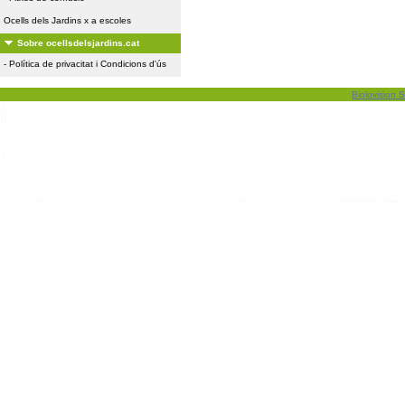
Ocells dels Jardins x a escoles
Sobre ocellsdelsjardins.cat
-
Política de privacitat i Condicions d'ús
Biolovision S