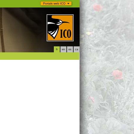
Portals web ICO
fr
en
es
ca