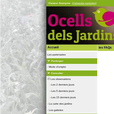
Visiteur Anonyme
[J'aimerais participer]
Accueil
les FAQs
Les partenaires
Participer
-
Mode d'emploi
Consulter
Les observations
-
Les 2 derniers jours
-
Les 5 derniers jours
-
Les 15 derniers jours
-
La carte des jardins
-
Les galeries