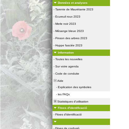
Données et analyses
-
Tarente de Maurétanie 2023
-
Ecureuil roux 2023
-
Merle noir 2023
-
Mésange bleue 2023
-
Pinson des arbres 2023
-
Huppe fasciée 2023
Information
-
Toutes les nouvelles
-
Sur votre agenda
-
Code de conduite
Aide
-
Explication des symboles
-
les FAQs
Statistiques d'utilisation
Fitxes d'identificació
-
Fitxes d'identificació
-
Fitxes de confusió