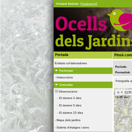
Visitant Anònim
[Participa-hi]
Portada
Pinsà com
Entitats col·laboradores
Període
:
Participar
Permalink
:
-
Instruccions
Fotografia 
Consultar
Observacions
-
El darrers 2 dies
-
El darrers 5 dies
-
El darrers 15 dies
-
Mapa dels jardins
-
Galeria d'imatges i sons