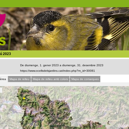
ú 2023
De diumenge, 1. gener 2023 a diumenge, 31. desembre 2023
aèrea
Mapa de relleu
Mapa de relleu amb colors
Mapa de comarques