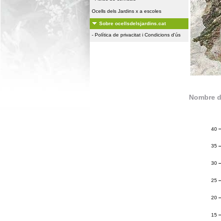
Ocells dels Jardins x a escoles
Sobre ocellsdelsjardins.cat
-
Política de privacitat i Condicions d'ús
Nombre d
40
35
30
25
20
15