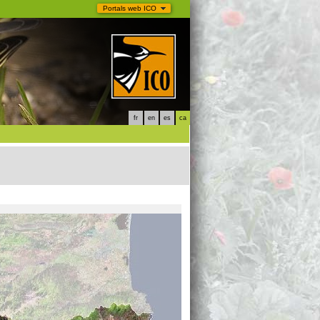
Portals web ICO
fr
en
es
ca