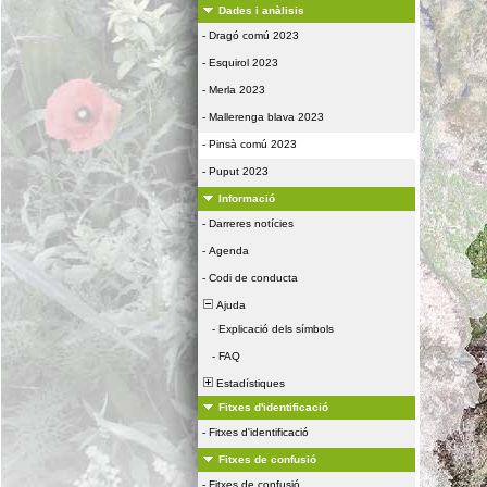
Dades i anàlisis
-
Dragó comú 2023
-
Esquirol 2023
-
Merla 2023
-
Mallerenga blava 2023
-
Pinsà comú 2023
-
Puput 2023
Informació
-
Darreres notícies
-
Agenda
-
Codi de conducta
Ajuda
-
Explicació dels símbols
-
FAQ
Estadístiques
Fitxes d'identificació
-
Fitxes d'identificació
Fitxes de confusió
-
Fitxes de confusió