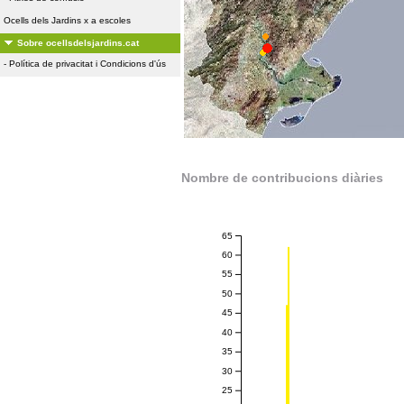
Ocells dels Jardins x a escoles
Sobre ocellsdelsjardins.cat
-
Política de privacitat i Condicions d'ús
Nombre de contribucions diàries
65
60
55
50
45
40
35
30
25