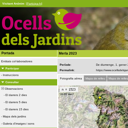
Visitant Anònim
[Participa-hi]
Portada
Merla 2023
Entitats col·laboradores
Període
:
De diumenge, 1. gener
Participar
Permalink
:
-
Instruccions
Fotografia aèrea
Mapa de relleu
Mapa de relle
Consultar
Observacions
-
El darrers 2 dies
-
El darrers 5 dies
-
El darrers 15 dies
-
Mapa dels jardins
-
Galeria d'imatges i sons