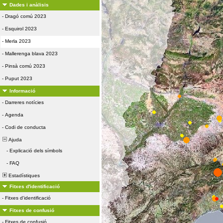
Dades i anàlisis
-
Dragó comú 2023
-
Esquirol 2023
-
Merla 2023
-
Mallerenga blava 2023
-
Pinsà comú 2023
-
Puput 2023
Informació
-
Darreres notícies
-
Agenda
-
Codi de conducta
Ajuda
-
Explicació dels símbols
-
FAQ
Estadístiques
Fitxes d'identificació
-
Fitxes d'identificació
Fitxes de confusió
-
Fitxes de confusió