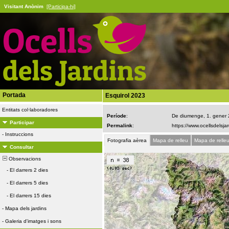
Visitant Anònim
[Participa-hi]
Portada
Esquirol 2023
Entitats col·laboradores
Període
:
De diumenge, 1. gener
Participar
Permalink
:
-
Instruccions
Fotografia aèrea
Mapa de relleu
Mapa de relle
Consultar
Observacions
-
El darrers 2 dies
-
El darrers 5 dies
-
El darrers 15 dies
-
Mapa dels jardins
-
Galeria d'imatges i sons