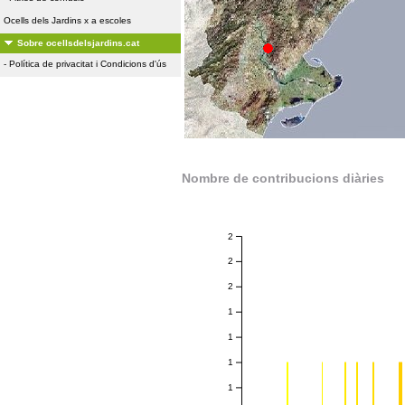
Ocells dels Jardins x a escoles
Sobre ocellsdelsjardins.cat
-
Política de privacitat i Condicions d'ús
Nombre de contribucions diàries
2
2
2
1
1
1
1