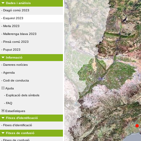
Dades i anàlisis
-
Dragó comú 2023
-
Esquirol 2023
-
Merla 2023
-
Mallerenga blava 2023
-
Pinsà comú 2023
-
Puput 2023
Informació
-
Darreres notícies
-
Agenda
-
Codi de conducta
Ajuda
-
Explicació dels símbols
-
FAQ
Estadístiques
Fitxes d'identificació
-
Fitxes d'identificació
Fitxes de confusió
-
Fitxes de confusió