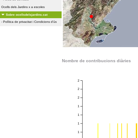
Ocells dels Jardins x a escoles
Sobre ocellsdelsjardins.cat
-
Política de privacitat i Condicions d'ús
Nombre de contribucions diàries
2
2
2
1
1
1
1