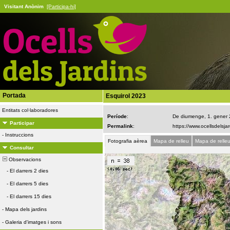
Visitant Anònim
[Participa-hi]
Portada
Esquirol 2023
Entitats col·laboradores
Període
:
De diumenge, 1. gener
Participar
Permalink
:
-
Instruccions
Fotografia aèrea
Mapa de relleu
Mapa de relle
Consultar
Observacions
-
El darrers 2 dies
-
El darrers 5 dies
-
El darrers 15 dies
-
Mapa dels jardins
-
Galeria d'imatges i sons