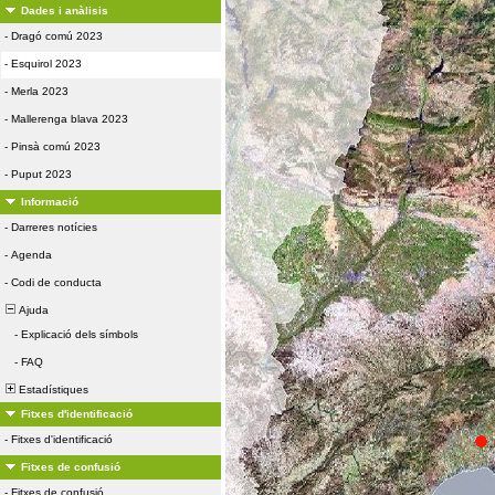
Dades i anàlisis
-
Dragó comú 2023
-
Esquirol 2023
-
Merla 2023
-
Mallerenga blava 2023
-
Pinsà comú 2023
-
Puput 2023
Informació
-
Darreres notícies
-
Agenda
-
Codi de conducta
Ajuda
-
Explicació dels símbols
-
FAQ
Estadístiques
Fitxes d'identificació
-
Fitxes d'identificació
Fitxes de confusió
-
Fitxes de confusió