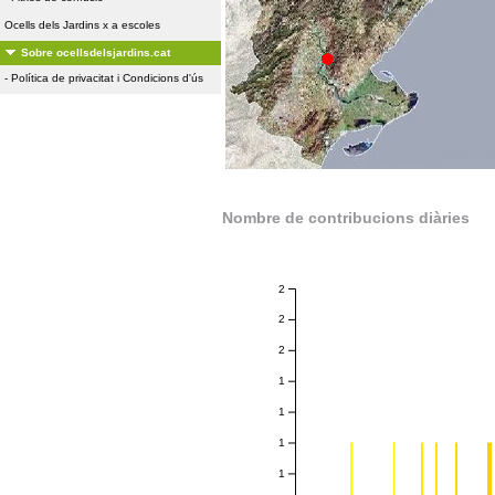
Ocells dels Jardins x a escoles
Sobre ocellsdelsjardins.cat
-
Política de privacitat i Condicions d'ús
Nombre de contribucions diàries
2
2
2
1
1
1
1