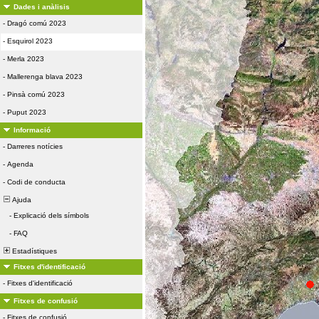
Dades i anàlisis
-
Dragó comú 2023
-
Esquirol 2023
-
Merla 2023
-
Mallerenga blava 2023
-
Pinsà comú 2023
-
Puput 2023
Informació
-
Darreres notícies
-
Agenda
-
Codi de conducta
Ajuda
-
Explicació dels símbols
-
FAQ
Estadístiques
Fitxes d'identificació
-
Fitxes d'identificació
Fitxes de confusió
-
Fitxes de confusió