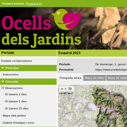
Visitant Anònim
[Participa-hi]
Portada
Esquirol 2023
Entitats col·laboradores
Període
:
De diumenge, 1. gener
Participar
Permalink
:
-
Instruccions
Fotografia aèrea
Mapa de relleu
Mapa de relle
Consultar
Observacions
-
El darrers 2 dies
-
El darrers 5 dies
-
El darrers 15 dies
-
Mapa dels jardins
-
Galeria d'imatges i sons