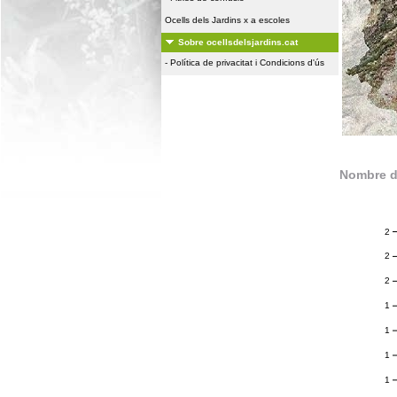
Ocells dels Jardins x a escoles
Sobre ocellsdelsjardins.cat
-
Política de privacitat i Condicions d'ús
Nombre d
2
2
2
1
1
1
1