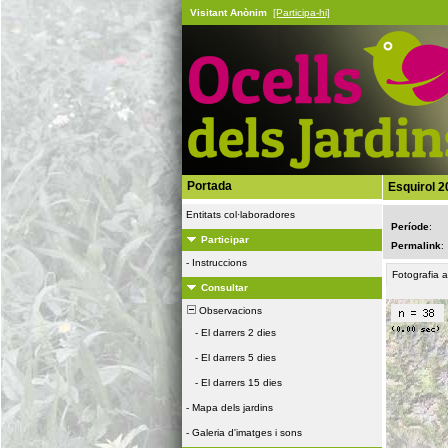
Visitant Anònim
[Participa-hi]
Portada
Esquirol 2
Entitats col·laboradores
Període
:
Participar
Permalink
:
-
Instruccions
Fotografia 
Consultar
Observacions
-
El darrers 2 dies
-
El darrers 5 dies
-
El darrers 15 dies
-
Mapa dels jardins
-
Galeria d'imatges i sons