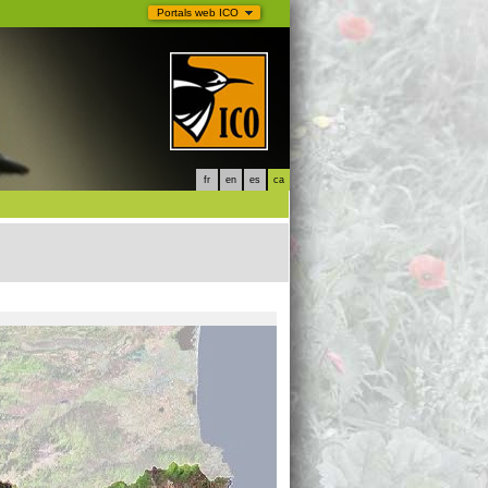
Portals web ICO
fr
en
es
ca