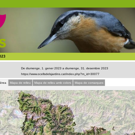
023
De diumenge, 1. gener 2023 a diumenge, 31. desembre 2023
aèrea
Mapa de relleu
Mapa de relleu amb colors
Mapa de comarques