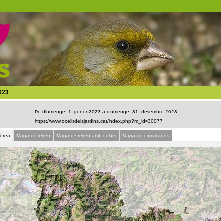
023
De diumenge, 1. gener 2023 a diumenge, 31. desembre 2023
aèrea
Mapa de relleu
Mapa de relleu amb colors
Mapa de comarques