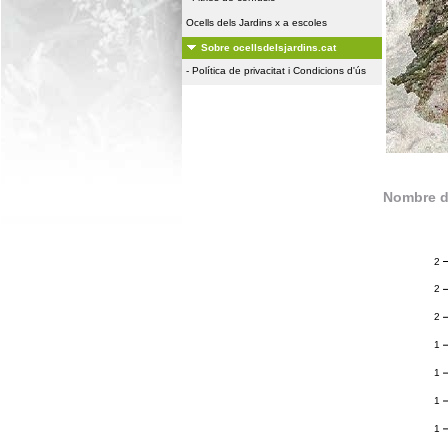
Ocells dels Jardins x a escoles
Sobre ocellsdelsjardins.cat
-
Política de privacitat i Condicions d'ús
Nombre d
2
2
2
1
1
1
1