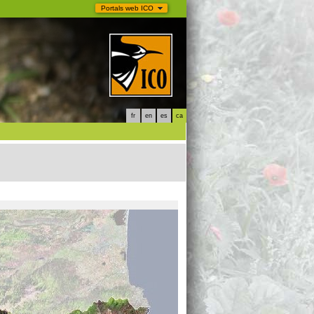
Portals web ICO
fr
en
es
ca