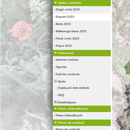
Dades i anàlisis
-
Dragó comú 2023
-
Esquirol 2023
-
Merla 2023
-
Mallerenga blava 2023
-
Pinsà comú 2023
-
Puput 2023
Informació
-
Darreres notícies
-
Agenda
-
Codi de conducta
Ajuda
-
Explicació dels símbols
-
FAQ
Estadístiques
Fitxes d'identificació
-
Fitxes d'identificació
Fitxes de confusió
-
Fitxes de confusió