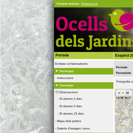
Visitant Anònim
[Participa-hi]
Portada
Esquirol 2
Entitats col·laboradores
Període
:
Participar
Permalink
:
-
Instruccions
Fotografia 
Consultar
Observacions
-
El darrers 2 dies
-
El darrers 5 dies
-
El darrers 15 dies
-
Mapa dels jardins
-
Galeria d'imatges i sons