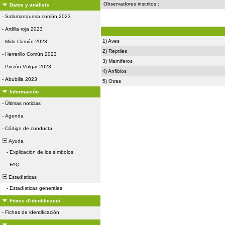
Observadores inscritos :
Datos y análisis
-
Salamanquesa común 2023
-
Ardilla roja 2023
1) Aves
-
Mirlo Común 2023
2) Reptiles
-
Herrerillo Común 2023
3) Mamíferos
-
Pinzón Vulgar 2023
4) Anfibios
-
Abubilla 2023
5) Otras
Información
-
Últimas noticias
-
Agenda
-
Código de conducta
Ayuda
-
Explicación de los símbolos
-
FAQ
Estadísticas
-
Estadísticas generales
Fitxes d'identificació
-
Fichas de identificación