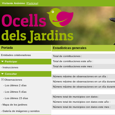
Visitante Anónimo
[Participa]
Portada
Estadísticas generales
Entidades colaboradoras
Total de contribuciones :
Total de contribuciones este año :
Participar
Total de contribuciones este mes :
-
Instrucciones
Consultar
Número máximo de observaciones en un día :
Observaciones
Número máximo de observaciones en un día durante
-
Los últimos 2 días
Número máximo de observaciones en un día durante
-
Los últimos 5 días
Número total de municipios con datos :
-
Los últimos 15 días
Número total de municipios con datos este año :
-
Mapa de los jardines
Número total de municipios con datos este mes :
-
Galería de imágenes y sonidos