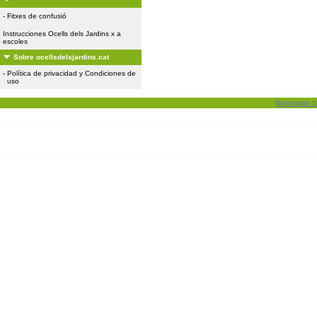
-
Fitxes de confusió
Instrucciones Ocells dels Jardins x a
escoles
Sobre ocellsdelsjardins.cat
-
Política de privacidad y Condiciones de
uso
Biolovision S