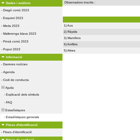
Observadors inscrits :
Dades i anàlisis
-
Dragó comú 2023
-
Esquirol 2023
1) Aus
-
Merla 2023
2) Rèptils
-
Mallerenga blava 2023
3) Mamífers
-
Pinsà comú 2023
4) Amfibis
-
Puput 2023
5) Altres
Informació
-
Darreres notícies
-
Agenda
-
Codi de conducta
Ajuda
-
Explicació dels símbols
-
FAQ
Estadístiques
-
Estadístiques generals
Fitxes d'identificació
-
Fitxes d'identificació
Fitxes de confusió