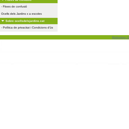
-
Fitxes de confusió
Ocells dels Jardins x a escoles
Sobre ocellsdelsjardins.cat
-
Política de privacitat i Condicions d'ús
Biolovision S