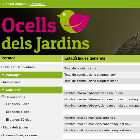
Visitant Anònim
[Participa-hi]
Portada
Estadístiques generals
Entitats col·laboradores
Total de contribucions :
Total de contribucions d'aquest any :
Participar
Total de contribucions d'aquest mes :
-
Instruccions
Consultar
Nombre màxim d'observacions en un dia :
Observacions
Nombre màxim d'observacions en un dia durant aque
-
El darrers 2 dies
Nombre màxim d'observacions en un dia durant aqu
-
El darrers 5 dies
Nombre total de municipis coberts :
-
El darrers 15 dies
Nombre total de municipis coberts aquest any :
-
Mapa dels jardins
Nombre total de municipis coberts aquest mes :
-
Galeria d'imatges i sons