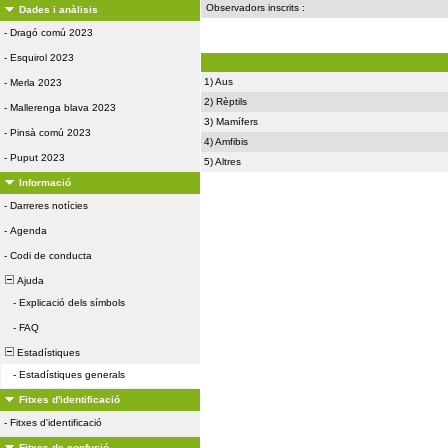
Observadors inscrits :
Dades i anàlisis
-
Dragó comú 2023
-
Esquirol 2023
1) Aus
-
Merla 2023
2) Rèptils
-
Mallerenga blava 2023
3) Mamífers
-
Pinsà comú 2023
4) Amfibis
-
Puput 2023
5) Altres
Informació
-
Darreres notícies
-
Agenda
-
Codi de conducta
Ajuda
-
Explicació dels símbols
-
FAQ
Estadístiques
-
Estadístiques generals
Fitxes d'identificació
-
Fitxes d'identificació
Fitxes de confusió