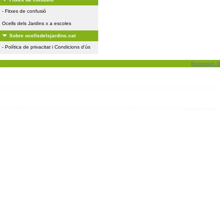
-
Fitxes de confusió
Ocells dels Jardins x a escoles
Sobre ocellsdelsjardins.cat
-
Política de privacitat i Condicions d'ús
Biolovision S