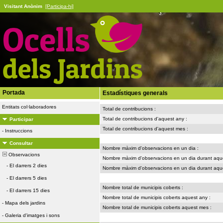
Visitant Anònim
[Participa-hi]
Portada
Estadístiques generals
Entitats col·laboradores
Total de contribucions :
Total de contribucions d'aquest any :
Participar
Total de contribucions d'aquest mes :
-
Instruccions
Consultar
Nombre màxim d'observacions en un dia :
Observacions
Nombre màxim d'observacions en un dia durant aque
-
El darrers 2 dies
Nombre màxim d'observacions en un dia durant aqu
-
El darrers 5 dies
Nombre total de municipis coberts :
-
El darrers 15 dies
Nombre total de municipis coberts aquest any :
-
Mapa dels jardins
Nombre total de municipis coberts aquest mes :
-
Galeria d'imatges i sons