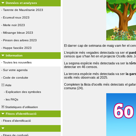
Données et analyses
-
Tarente de Maurétanie 2023
-
Ecureuil roux 2023
-
Merle noir 2023
-
Mésange bleue 2023
-
Pinson des arbres 2023
El darrer cap de setmana de maig vam fer el cens
-
Huppe fasciée 2023
L'espècie més vegades detectada va ser el
par
Information
censos que s'han fet en el projecte Ocells dels
-
Toutes les nouvelles
La segona espècie més detectada va ser la
tórt
detectar en 46 censos.
-
Sur votre agenda
La tercera espècie més detectada va ser
la gar
ocells més observats al 2025.
-
Code de conduite
Completen la llista d'ocells més detectats el gafar
Aide
comuna (24).
-
Explication des symboles
-
les FAQs
Statistiques d'utilisation
Fitxes d'identificació
-
Fitxes d'identificació
-
Fitxes de confusió