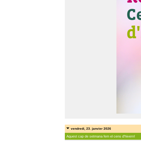
vendredi, 23. janvier 2026
Aquest cap de setmana fem el cens d'hivern!