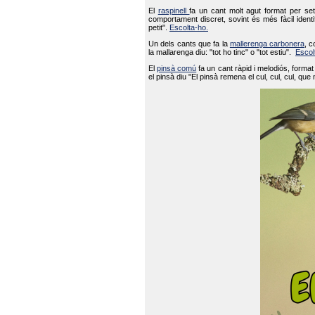
El
raspinell
fa un cant molt agut format per set
comportament discret, sovint és més fàcil ident
petit".
Escolta-ho.
Un dels cants que fa la
mallerenga carbonera
, c
la mallarenga diu: "tot ho tinc" o "tot estiu".
Escol
El
pinsà comú
fa un cant ràpid i melodiós, forma
el pinsà diu "El pinsà remena el cul, cul, cul, que 