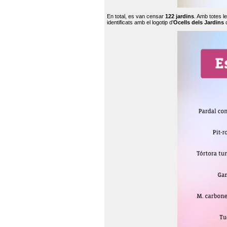
En total, es van censar
122 jardins
. Amb totes l
identificats amb el logotip d’
Ocells dels Jardins
c