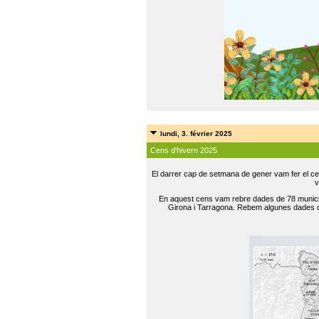
lundi, 3. février 2025
Cens d'hivern 2025
El darrer cap de setmana de gener vam fer el ce
v
En aquest cens vam rebre dades de 78 municip
Girona i Tarragona. Rebem algunes dades de 