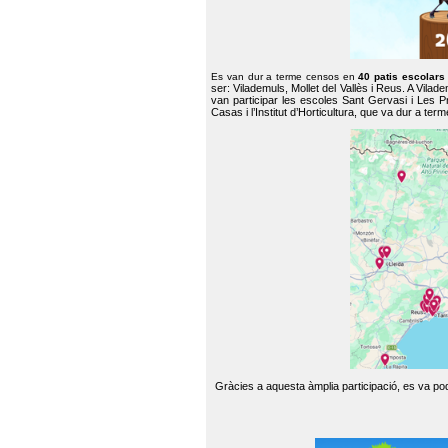
Es van dur a terme censos en
40 patis escolar
ser: Vilademuls, Mollet del Vallès i Reus. A Vilad
van participar les escoles Sant Gervasi i Les P
Casas i l’Institut d’Horticultura, que va dur a te
Gràcies a aquesta àmplia participació, es va pode