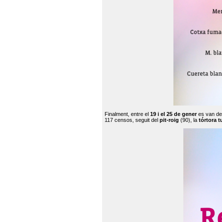
Finalment, entre el
19 i el 25 de gener
es van de
117 censos, seguit del
pit-roig
(90), la
tórtora t