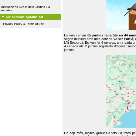
Instruccions Ocells dels Jardins x a
escoles
Sur ocellsdelsjardins.cat
-
Privacy Policy & Terms of use
Es van censar
65 jardins repartits en 44 mun
segon municipi amb més censos va ser
Fortià,
l'Alt Empordà. Es van fer 6 censos, un a cada u
4 censos als 2 jardins registrats d'aquest mun
jardins.
Un cop més, moltes gràcies a tots i a totes pe