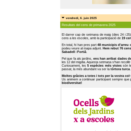
vendredi, 6. juin 2025
Resultats del cens de primavera 2025
El darrer cap de setmana de maig (dies 24 i 25)
cens a les escoles, amb la participació de
19 ce
En total, hi han pres part
48 municipis d’arreu 
podeu veure al mapa adjunt.
Hem rebut 76 cen
Sabadell
i
Fortià
.
Pel que fa als jardins,
ens han arribat dades d
les 12 del migdia. Aquesta setmana s’han recollit
Curiosament, les
5 espècies més vistes
són le
passat, la més abundant va ser la
tórtora turca
.
Moltes gràcies a totes i tots per la vostra col
Us animem a continuar participant sempre que
biodiversitat!