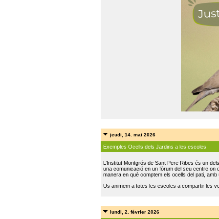
jeudi, 14. mai 2026
Exemples Ocells dels Jardins a les escoles
L’Institut Montgrós de Sant Pere Ribes és un del
una comunicació en un fòrum del seu centre on do
manera en què comptem els ocells del pati, amb 
Us animem a totes les escoles a compartir les vo
lundi, 2. février 2026