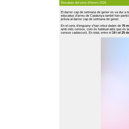
Resultats del cens d'hivern 2026
El darrer cap de setmana de gener es va dur a te
educatius d’arreu de Catalunya també han participat
prèvia al darrer cap de setmana de gener.
En el cens d’enguany s'han rebut dades de
76 m
amb més censos, com és habitual atès que és la
censos cadascun). En total, entre el
19 i el 25 