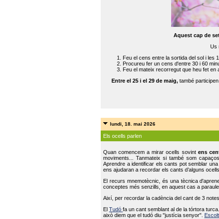
Aquest cap de se
Us 
Feu el cens entre la sortida del sol i les 
Procureu fer un cens d'entre 30 i 60 min
Feu el mateix recorregut que heu fet en 
Entre el 25 i el 29 de maig,
també participe
lundi, 18. mai 2026
Els ocells parlen
Quan comencem a mirar ocells sovint
ens cen
moviments... Tanmateix si també som capaço
Aprendre a identificar els cants pot semblar una
ens ajudaran a recordar els cants d’alguns ocells
El recurs mnemotècnic, és una tècnica d'aprene
conceptes més senzills, en aquest cas a paraules
Així, per recordar la cadència del cant de 3 note
El
Tudó
fa un cant semblant al de la tórtora tur
això diem que el tudó diu "justícia senyor".
Escolt