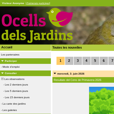
Visiteur Anonyme
[J'aimerais participer]
Accueil
Toutes les nouvelles
Les partenaires
1
2
3
4
5
6
7
Participer
-
Mode d'emploi
Consulter
mercredi, 3. juin 2026
Les observations
Resultats del Cens de Primavera 2026
-
Les 2 derniers jours
-
Les 5 derniers jours
-
Les 15 derniers jours
-
La carte des jardins
-
Les galeries