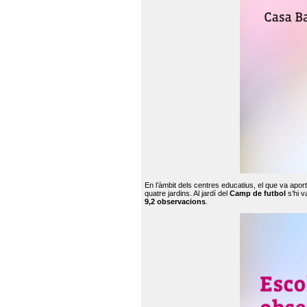
En l’àmbit dels centres educatius, el que va apor
quatre jardins. Al jardí del
Camp de futbol
s’hi v
9,2 observacions
.