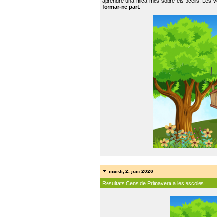
aprendre una mica més sobre els ocells. Les vo
formar-ne part.
mardi, 2. juin 2026
Resultats Cens de Primavera a les escoles