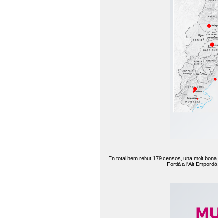
En total hem rebut 179 censos, una molt bona d
Fortià a l'Alt Empord