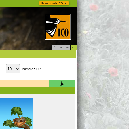
Portals web ICO
fr
en
es
ca
nombre : 147
a :