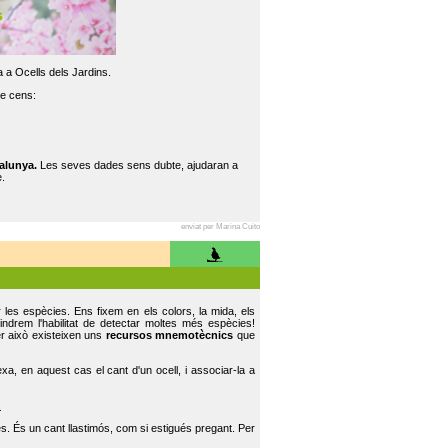
 a Ocells dels Jardins.
re cens:
alunya.
Les seves dades sens dubte, ajudaran a
.
enviat per Marina Cuito
r les espècies. Ens fixem en els colors, la mida, els
indrem l'habilitat de detectar moltes més espècies!
er això existeixen uns
recursos mnemotècnics
que
, en aquest cas el cant d'un ocell, i associar-la a
.
s. És un cant llastimós, com si estigués pregant. Per