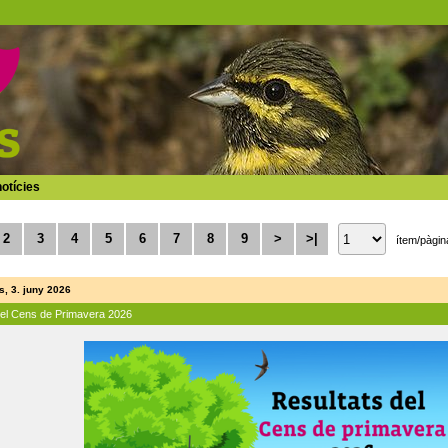
otícies
2
3
4
5
6
7
8
9
>
>|
ítem/pàgin
, 3. juny 2026
del Cens de Primavera 2026