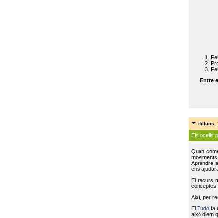
Feu
Pro
Feu
Entre e
dilluns,
Els ocells 
Quan come
moviments
Aprendre a 
ens ajudara
El recurs 
conceptes m
Així, per r
El
Tudó
fa 
això diem q