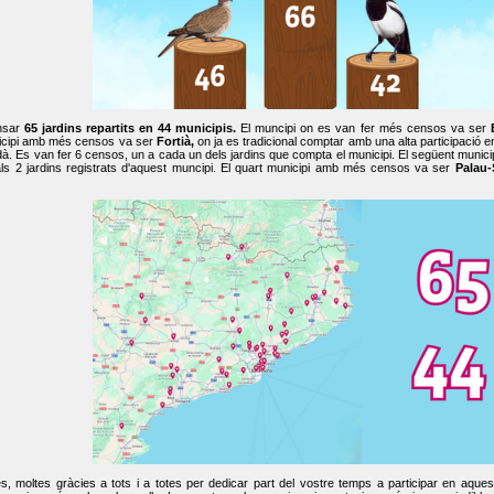
nsar
65 jardins repartits en 44 municipis.
El muncipi on es van fer més censos va ser
cipi amb més censos va ser
Fortià,
on ja es tradicional comptar amb una alta participació 
dà. Es van fer 6 censos, un a cada un dels jardins que compta el municipi. El següent mun
ls 2 jardins registrats d'aquest muncipi. El quart municipi amb més censos va ser
Palau-
, moltes gràcies a tots i a totes per dedicar part del vostre temps a participar en aque