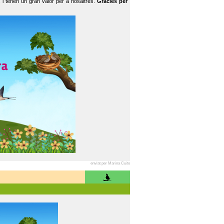
 i tenen un gran valor per a nosaltres.
Gràcies per
enviat per Marina Cuito