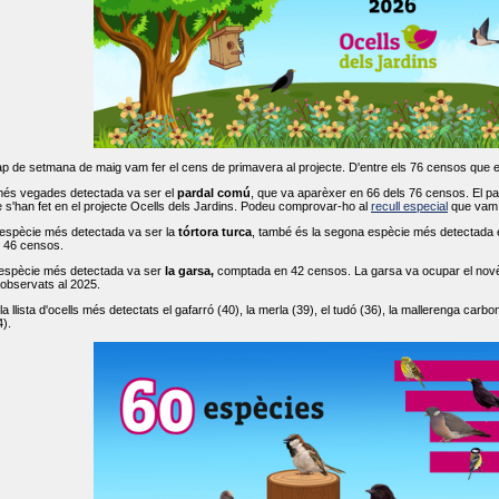
ap de setmana de maig vam fer el cens de primavera al projecte. D'entre els 76 censos que 
més vegades detectada va ser el
pardal comú
, que va aparèxer en 66 dels 76 censos. El par
s'han fet en el projecte Ocells dels Jardins. Podeu comprovar-ho al
recull especial
que vam f
espècie més detectada va ser la
tórtora turca
, també és la segona espècie més detectada en
n 46 censos.
 espècie més detectada va ser
la garsa,
comptada en 42 censos. La garsa va ocupar el novè l
 observats al 2025.
 llista d'ocells més detectats el gafarró (40), la merla (39), el tudó (36), la mallerenga carbone
).