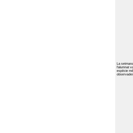
La setmana 
l'alumnat va
espècie mé
observades 