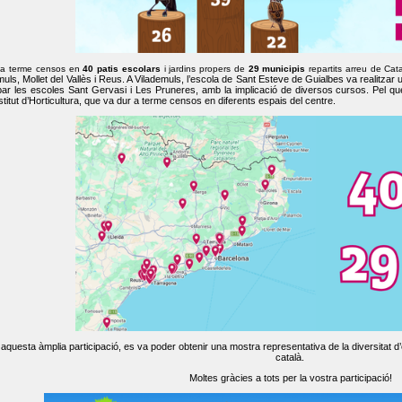
 a terme censos en
40 patis escolars
i jardins propers de
29 municipis
repartits arreu de Cat
muls, Mollet del Vallès i Reus. A Vilademuls, l’escola de Sant Esteve de Guialbes va realitzar 
par les escoles Sant Gervasi i Les Pruneres, amb la implicació de diversos cursos. Pel qu
nstitut d’Horticultura, que va dur a terme censos en diferents espais del centre.
aquesta àmplia participació, es va poder obtenir una mostra representativa de la diversitat d’o
català.
Moltes gràcies a tots per la vostra participació!