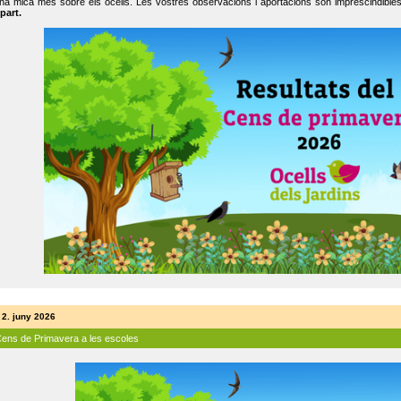
na mica més sobre els ocells. Les vostres observacions i aportacions són imprescindibles
part.
 2. juny 2026
Cens de Primavera a les escoles