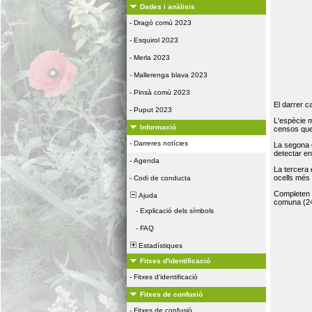
Dades i anàlisis
-
Dragó comú 2023
-
Esquirol 2023
-
Merla 2023
-
Mallerenga blava 2023
-
Pinsà comú 2023
El darrer c
-
Puput 2023
L'espècie 
Informació
censos que 
-
Darreres notícies
La segona 
detectar e
-
Agenda
La tercera
ocells més
-
Codi de conducta
Completen la
Ajuda
comuna (24
-
Explicació dels símbols
-
FAQ
Estadístiques
Fitxes d'identificació
-
Fitxes d'identificació
Fitxes de confusió
-
Fitxes de confusió