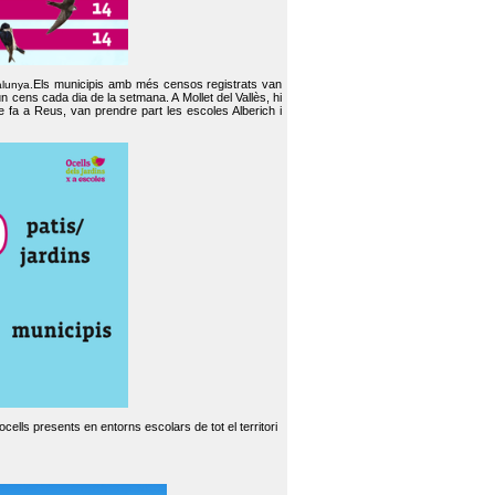
Els municipis amb més censos registrats van
alunya.
un cens cada dia de la setmana. A Mollet del Vallès, hi
e fa a Reus, van prendre part les escoles Alberich i
cells presents en entorns escolars de tot el territori