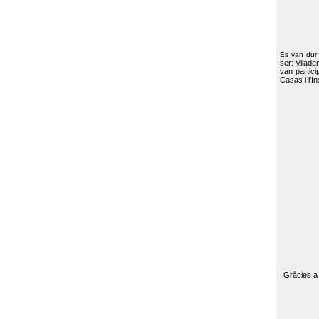
Es van dur
ser: Vilade
van partici
Casas i l’I
Gràcies a 