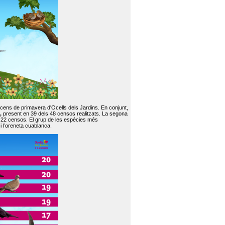
 cens de primavera d'Ocells dels Jardins. En conjunt,
,
present en 39 dels 48 censos realitzats. La segona
en 22 censos. El grup de les espècies més
 i l’oreneta cuablanca.