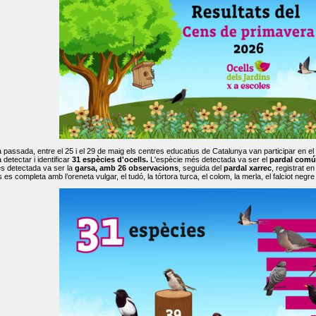
passada, entre el 25 i el 29 de maig els centres educatius de Catalunya van participar en el
 detectar i identificar
31 espècies d'ocells.
L'espècie més detectada va ser el
pardal comú
s detectada va ser la
garsa, amb 26 observacions
, seguida del
pardal xarrec
, registrat 
es completa amb l’oreneta vulgar, el tudó, la tórtora turca, el colom, la merla, el falciot negre