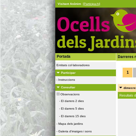
Visitant Anònim
[Participa-hi]
Portada
Darreres n
Entitats col·laboradores
1
Participar
-
Instruccions
Consultar
dimecres
Observacions
Resultats 
-
El darrers 2 dies
-
El darrers 5 dies
-
El darrers 15 dies
-
Mapa dels jardins
-
Galeria d'imatges i sons