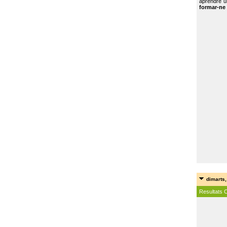
aprendre u
formar-ne 
dimarts,
Resultats 