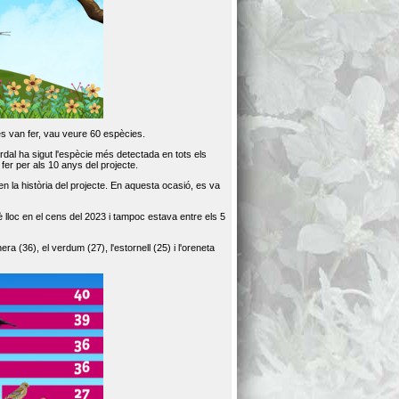
es van fer, vau veure 60 espècies.
dal ha sigut l'espècie més detectada en tots els
er per als 10 anys del projecte.
 la història del projecte. En aquesta ocasió, es va
loc en el cens del 2023 i tampoc estava entre els 5
ra (36), el verdum (27), l'estornell (25) i l'oreneta