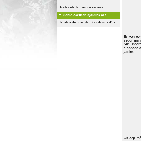
Ocells dels Jardins x a escoles
Sobre ocellsdelsjardins.cat
-
Política de privacitat i Condicions d'ús
Es van ce
segon muni
l'Alt Empor
4 censos a
jardins.
Un cop més