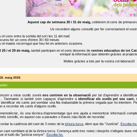
Aquest cap de setmana 30 i 31 de maig,
celebrem el cens de primavera
Us recordem alguns consells per fer correctament el vost
 el cens entre la sortida del sol i les 11 del matí
cureu fer un cens d'entre 30 i 60 minuts
 el mateix recorregut que heu fet en anteriors ocasions.
l 25 i el 29 de maig,
també participen en el cens desenes de
centres educatius de tot Cat
enriquir la informació que obtenim gràcies al projecte
Moltes gràcies a tots per la vostra col·laboració!
 18. maig 2026
parlen
ncem a mirar ocells sovint
ens centrem en la observació
per tal d’aprendre a identifica
... Tanmateix si també som capaços d’aprendre a
identificar els ocells pel seu cant,
t
identificar els cants pot semblar una fita inabastable la primera vegada que ho intentem. P
n a recordar els cants d’alguns ocells.
mnemotècnic, és una tècnica d'aprenentatge qye ens ajuda a memoritzar informació complexa
és senzills, en aquest cas a paraules o frases clau fàcils de recordar.
ecordar la cadència del cant de 3 notes de la
tórtura turca
, diem que diu "Justícia".
Escolta-ho
un cant semblant al de la tórtora turca. Comença amb tres notes i després n'afegeix dues mé
ue el tudó diu "justícia senyor".
Escolta-ho.