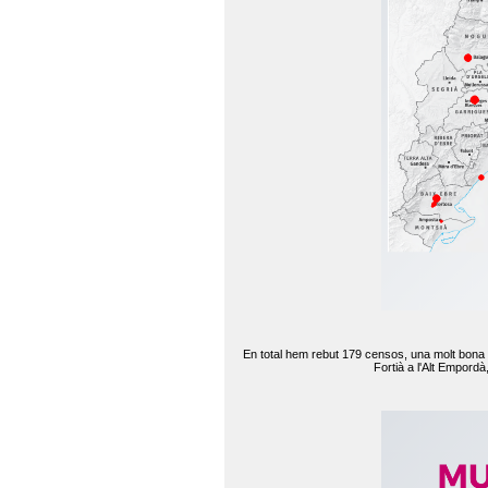
En total hem rebut 179 censos, una molt bona d
Fortià a l'Alt Empord