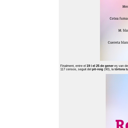
Finalment, entre el
19 i el 25 de gener
es van de
117 censos, seguit del
pit-roig
(90), la
tórtora t