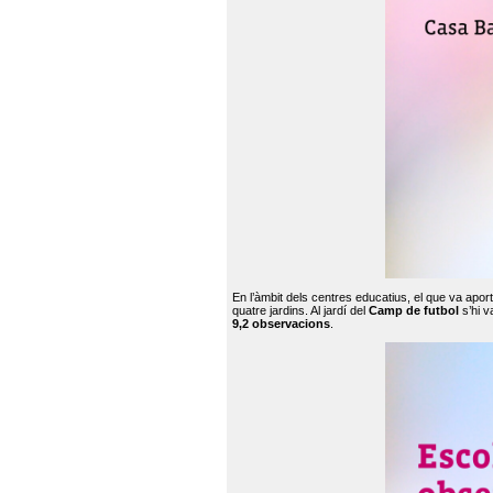
En l’àmbit dels centres educatius, el que va apor
quatre jardins. Al jardí del
Camp de futbol
s’hi v
9,2 observacions
.