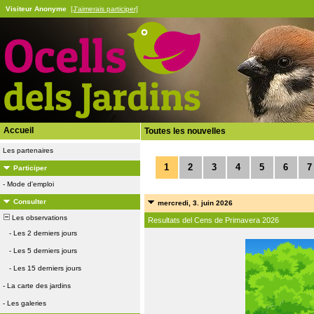
Visiteur Anonyme
[J'aimerais participer]
Accueil
Toutes les nouvelles
Les partenaires
1
2
3
4
5
6
7
Participer
-
Mode d'emploi
Consulter
mercredi, 3. juin 2026
Les observations
Resultats del Cens de Primavera 2026
-
Les 2 derniers jours
-
Les 5 derniers jours
-
Les 15 derniers jours
-
La carte des jardins
-
Les galeries