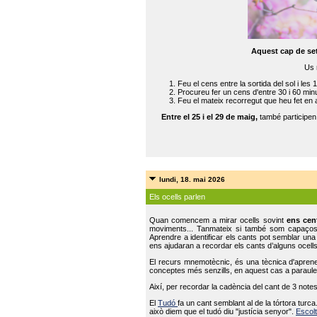
Aquest cap de se
Us 
Feu el cens entre la sortida del sol i les 
Procureu fer un cens d'entre 30 i 60 min
Feu el mateix recorregut que heu fet en 
Entre el 25 i el 29 de maig,
també participe
lundi, 18. mai 2026
Els ocells parlen
Quan comencem a mirar ocells sovint
ens cen
moviments... Tanmateix si també som capaço
Aprendre a identificar els cants pot semblar una
ens ajudaran a recordar els cants d’alguns ocells
El recurs mnemotècnic, és una tècnica d'aprene
conceptes més senzills, en aquest cas a paraules
Així, per recordar la cadència del cant de 3 note
El
Tudó
fa un cant semblant al de la tórtora tur
això diem que el tudó diu "justícia senyor".
Escolt