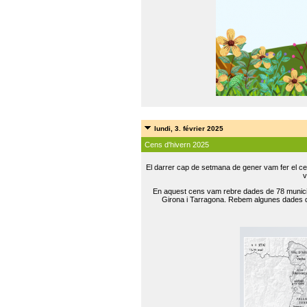
lundi, 3. février 2025
Cens d'hivern 2025
El darrer cap de setmana de gener vam fer el ce
v
En aquest cens vam rebre dades de 78 municip
Girona i Tarragona. Rebem algunes dades de 