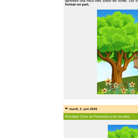
aprendre una mica més sobre els ocells. Les vo
formar-ne part.
mardi, 2. juin 2026
Resultats Cens de Primavera a les escoles