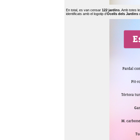
En total, es van censar
122 jardins
. Amb totes l
identificats amb el logotip d’
Ocells dels Jardins
c