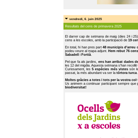
vendredi, 6. juin 2025
Resultats del cens de primavera 2025
El darrer cap de setmana de maig (dies 24 i 25)
cens a les escoles, amb la participació de
19 ce
En total, hi han pres part
48 municipis d’arreu 
podeu veure al mapa adjunt.
Hem rebut 76 cen
Sabadell
i
Fortià
.
Pel que fa als jardins,
ens han arribat dades d
les 12 del migdia. Aquesta setmana s’han recollit
Curiosament, les
5 espècies més vistes
són le
passat, la més abundant va ser la
tórtora turca
.
Moltes gràcies a totes i tots per la vostra col
Us animem a continuar participant sempre que
biodiversitat!