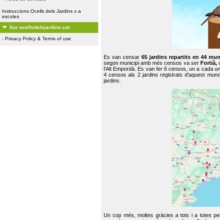
Instruccions Ocells dels Jardins x a
escoles
Sur ocellsdelsjardins.cat
-
Privacy Policy & Terms of use
Es van censar
65 jardins repartits en 44 mun
segon municipi amb més censos va ser
Fortià,
l'Alt Empordà. Es van fer 6 censos, un a cada u
4 censos als 2 jardins registrats d'aquest mun
jardins.
Un cop més, moltes gràcies a tots i a totes pe