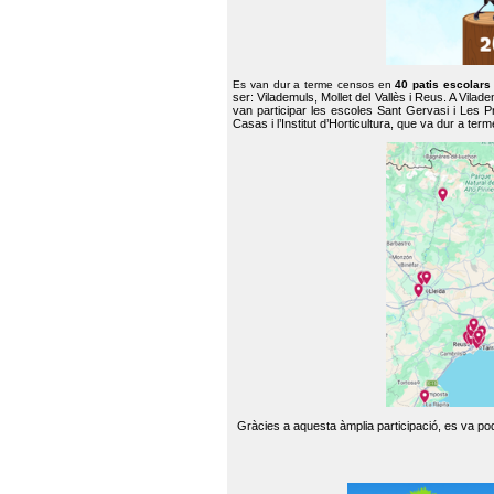
Es van dur a terme censos en
40 patis escolar
ser: Vilademuls, Mollet del Vallès i Reus. A Vilad
van participar les escoles Sant Gervasi i Les P
Casas i l’Institut d’Horticultura, que va dur a te
Gràcies a aquesta àmplia participació, es va pode