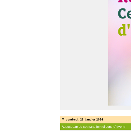
vendredi, 23. janvier 2026
Aquest cap de setmana fem el cens d'hivern!