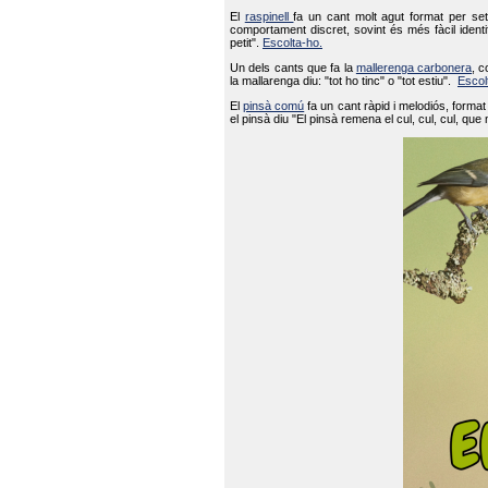
El
raspinell
fa un cant molt agut format per set
comportament discret, sovint és més fàcil ident
petit".
Escolta-ho.
Un dels cants que fa la
mallerenga carbonera
, c
la mallarenga diu: "tot ho tinc" o "tot estiu".
Escol
El
pinsà comú
fa un cant ràpid i melodiós, forma
el pinsà diu "El pinsà remena el cul, cul, cul, que 