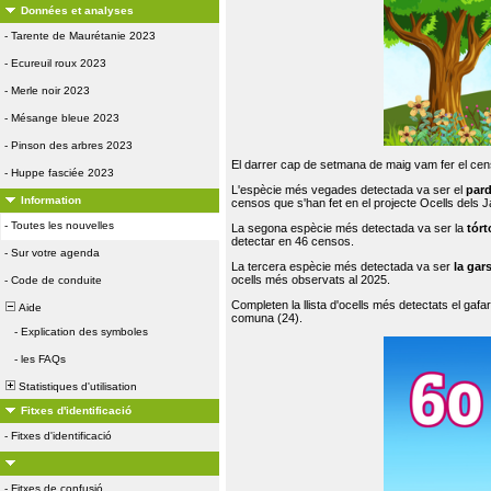
Données et analyses
-
Tarente de Maurétanie 2023
-
Ecureuil roux 2023
-
Merle noir 2023
-
Mésange bleue 2023
-
Pinson des arbres 2023
El darrer cap de setmana de maig vam fer el cens
-
Huppe fasciée 2023
L'espècie més vegades detectada va ser el
par
Information
censos que s'han fet en el projecte Ocells dels
-
Toutes les nouvelles
La segona espècie més detectada va ser la
tórt
detectar en 46 censos.
-
Sur votre agenda
La tercera espècie més detectada va ser
la gar
ocells més observats al 2025.
-
Code de conduite
Completen la llista d'ocells més detectats el gafar
Aide
comuna (24).
-
Explication des symboles
-
les FAQs
Statistiques d'utilisation
Fitxes d'identificació
-
Fitxes d'identificació
-
Fitxes de confusió