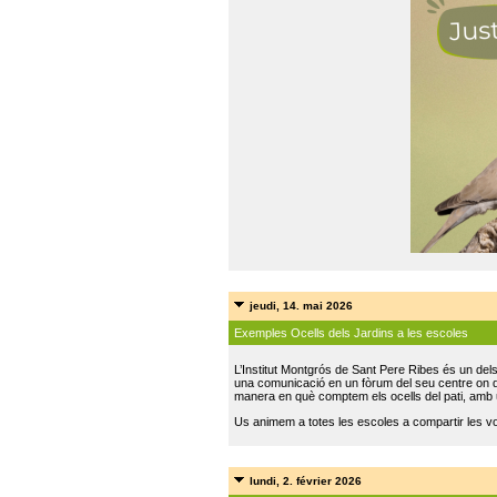
jeudi, 14. mai 2026
Exemples Ocells dels Jardins a les escoles
L’Institut Montgrós de Sant Pere Ribes és un del
una comunicació en un fòrum del seu centre on do
manera en què comptem els ocells del pati, amb 
Us animem a totes les escoles a compartir les vo
lundi, 2. février 2026