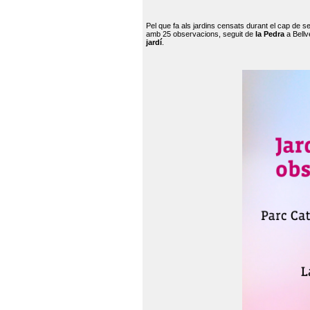
Pel que fa als jardins censats durant el cap de 
amb 25 observacions, seguit de
la Pedra
a Bellv
jardí
.