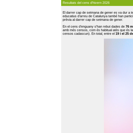
Resultats del cens d'hivern 2026
El darrer cap de setmana de gener es va dur a te
educatius d’arreu de Catalunya també han participat
prèvia al darrer cap de setmana de gener.
En el cens d’enguany s'han rebut dades de
76 m
amb més censos, com és habitual atès que és la
censos cadascun). En total, entre el
19 i el 25 