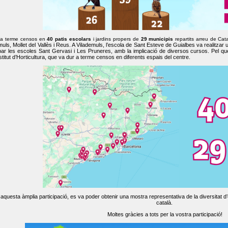
 a terme censos en
40 patis escolars
i jardins propers de
29 municipis
repartits arreu de Cat
muls, Mollet del Vallès i Reus. A Vilademuls, l’escola de Sant Esteve de Guialbes va realitzar 
par les escoles Sant Gervasi i Les Pruneres, amb la implicació de diversos cursos. Pel qu
nstitut d’Horticultura, que va dur a terme censos en diferents espais del centre.
aquesta àmplia participació, es va poder obtenir una mostra representativa de la diversitat d’o
català.
Moltes gràcies a tots per la vostra participació!