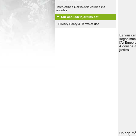
Instruccions Ocells dels Jardins x a
escoles
Sur ocellsdelsjardins.cat
-
Privacy Policy & Terms of use
Es van ce
segon muni
l'Alt Empor
4 censos a
jardins.
Un cop més