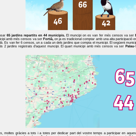
nsar
65 jardins repartits en 44 municipis.
El muncipi on es van fer més censos va ser
cipi amb més censos va ser
Fortià,
on ja es tradicional comptar amb una alta participació 
dà. Es van fer 6 censos, un a cada un dels jardins que compta el municipi. El següent mun
ls 2 jardins registrats d'aquest muncipi. El quart municipi amb més censos va ser
Palau-
, moltes gràcies a tots i a totes per dedicar part del vostre temps a participar en aque