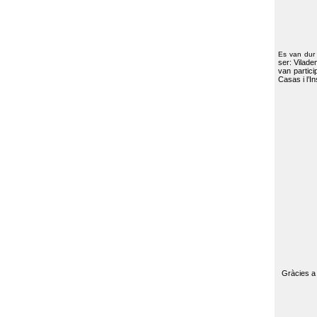
Es van dur
ser: Vilade
van partici
Casas i l’I
Gràcies a 