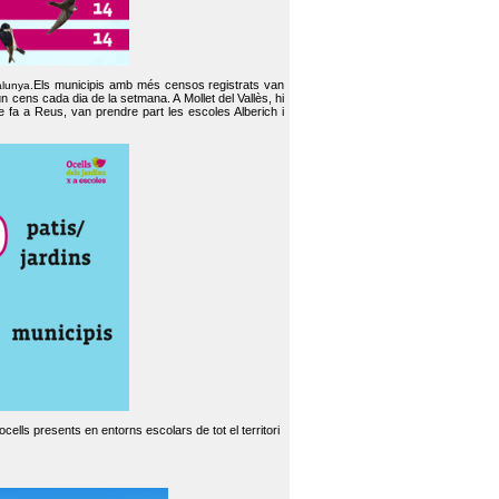
Els municipis amb més censos registrats van
alunya.
un cens cada dia de la setmana. A Mollet del Vallès, hi
e fa a Reus, van prendre part les escoles Alberich i
cells presents en entorns escolars de tot el territori