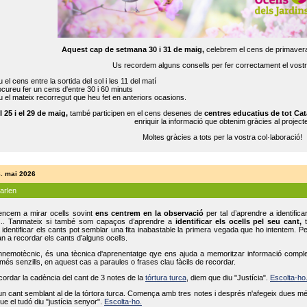
Aquest cap de setmana 30 i 31 de maig,
celebrem el cens de primavera
Us recordem alguns consells per fer correctament el vost
 el cens entre la sortida del sol i les 11 del matí
cureu fer un cens d'entre 30 i 60 minuts
 el mateix recorregut que heu fet en anteriors ocasions.
l 25 i el 29 de maig,
també participen en el cens desenes de
centres educatius de tot Cat
enriquir la informació que obtenim gràcies al projecte
Moltes gràcies a tots per la vostra col·laboració!
8. mai 2026
parlen
ncem a mirar ocells sovint
ens centrem en la observació
per tal d’aprendre a identifica
... Tanmateix si també som capaços d’aprendre a
identificar els ocells pel seu cant,
t
identificar els cants pot semblar una fita inabastable la primera vegada que ho intentem. P
n a recordar els cants d’alguns ocells.
mnemotècnic, és una tècnica d'aprenentatge qye ens ajuda a memoritzar informació complexa
és senzills, en aquest cas a paraules o frases clau fàcils de recordar.
ecordar la cadència del cant de 3 notes de la
tórtura turca
, diem que diu "Justícia".
Escolta-ho
un cant semblant al de la tórtora turca. Comença amb tres notes i després n'afegeix dues mé
ue el tudó diu "justícia senyor".
Escolta-ho.