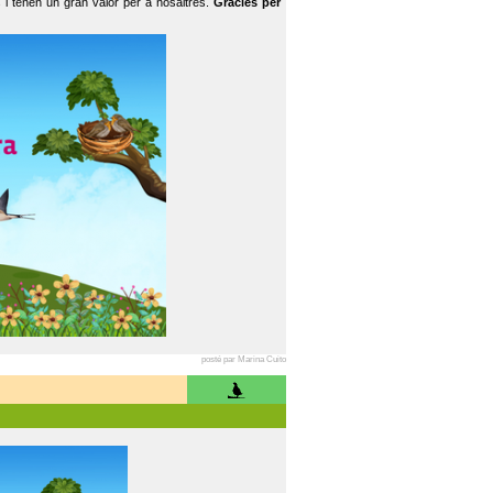
 i tenen un gran valor per a nosaltres.
Gràcies per
posté par Marina Cuito