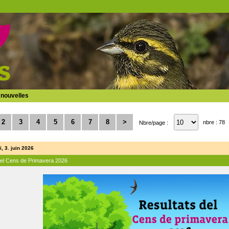
 nouvelles
2
3
4
5
6
7
8
>
nbre : 78
Nbre/page :
, 3. juin 2026
del Cens de Primavera 2026