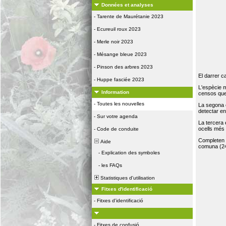
Données et analyses
-
Tarente de Maurétanie 2023
-
Ecureuil roux 2023
-
Merle noir 2023
-
Mésange bleue 2023
-
Pinson des arbres 2023
El darrer c
-
Huppe fasciée 2023
L'espècie 
Information
censos que 
-
Toutes les nouvelles
La segona 
detectar e
-
Sur votre agenda
La tercera
ocells més
-
Code de conduite
Completen la
Aide
comuna (24
-
Explication des symboles
-
les FAQs
Statistiques d'utilisation
Fitxes d'identificació
-
Fitxes d'identificació
-
Fitxes de confusió