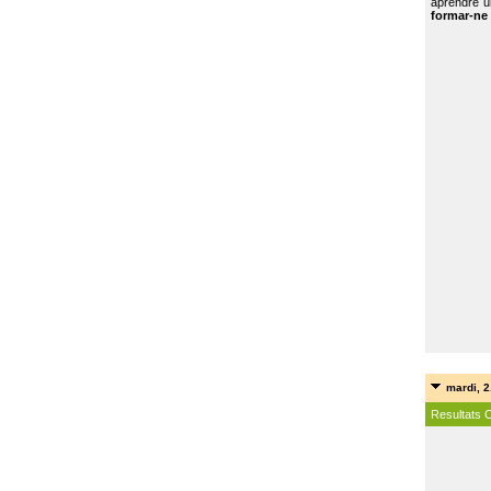
aprendre u
formar-ne 
mardi, 2
Resultats 