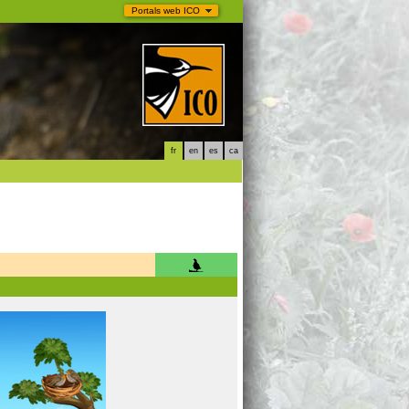
Portals web ICO
fr
en
es
ca