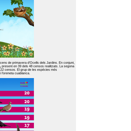
 cens de primavera d'Ocells dels Jardins. En conjunt,
,
present en 39 dels 48 censos realitzats. La segona
en 22 censos. El grup de les espècies més
 i l’oreneta cuablanca.