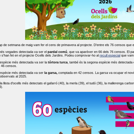
ap de setmana de maig vam fer el cens de primavera al projecte. D'entre els 76 censos que 
més vegades detectada va ser el
pardal comú
, que va aparèxer en 66 dels 76 censos. El par
s'han fet en el projecte Ocells dels Jardins. Podeu comprovar-ho al
recull especial
que vam f
espècie més detectada va ser la
tórtora turca
, també és la segona espècie més detectada en
n 46 censos.
 espècie més detectada va ser
la garsa,
comptada en 42 censos. La garsa va ocupar el novè l
 observats al 2025.
 llista d'ocells més detectats el gafarró (40), la merla (39), el tudó (36), la mallerenga carbone
).