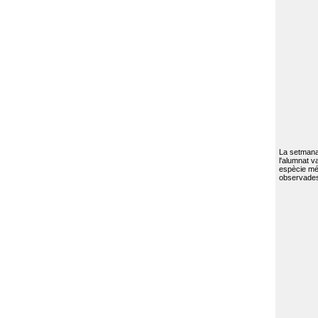
La setmana 
l'alumnat va
espècie mé
observades 