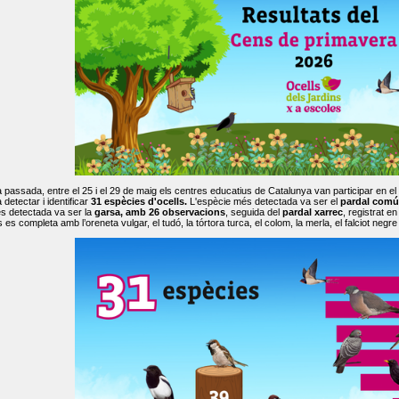
passada, entre el 25 i el 29 de maig els centres educatius de Catalunya van participar en el
 detectar i identificar
31 espècies d'ocells.
L'espècie més detectada va ser el
pardal comú
s detectada va ser la
garsa, amb 26 observacions
, seguida del
pardal xarrec
, registrat 
es completa amb l’oreneta vulgar, el tudó, la tórtora turca, el colom, la merla, el falciot negre