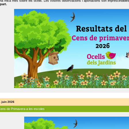
na mica més sobre els ocells. Les vostres observacions i aportacions són imprescindibles
part.
. juin 2026
Cens de Primavera a les escoles