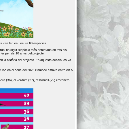
es van fer, vau veure 60 espècies.
dal ha sigut l'espècie més detectada en tots els
er per als 10 anys del projecte.
 la història del projecte. En aquesta ocasió, es va
loc en el cens del 2023 i tampoc estava entre els 5
ra (36), el verdum (27), l'estornell (25) i l'oreneta