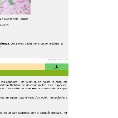
 a Ocells dels Jardins.
re cens:
alunya.
Les seves dades sens dubte, ajudaran a
.
posté par Marina Cuito
r les espècies. Ens fixem en els colors, la mida, els
indrem l'habilitat de detectar moltes més espècies!
er això existeixen uns
recursos mnemotècnics
que
, en aquest cas el cant d'un ocell, i associar-la a
.
s. És un cant llastimós, com si estigués pregant. Per