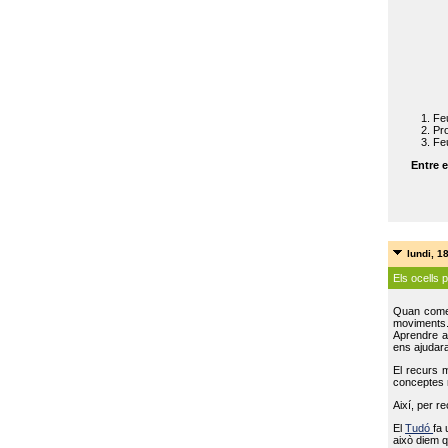
Feu
Pro
Feu
Entre e
lundi, 1
Els ocells 
Quan come
moviments
Aprendre a 
ens ajudara
El recurs 
conceptes m
Així, per r
El
Tudó
fa 
això diem q