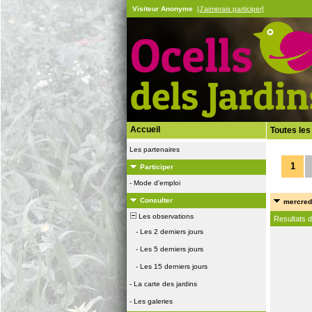
Visiteur Anonyme
[J'aimerais participer]
Accueil
Toutes les
Les partenaires
1
Participer
-
Mode d'emploi
Consulter
mercredi
Les observations
Resultats 
-
Les 2 derniers jours
-
Les 5 derniers jours
-
Les 15 derniers jours
-
La carte des jardins
-
Les galeries