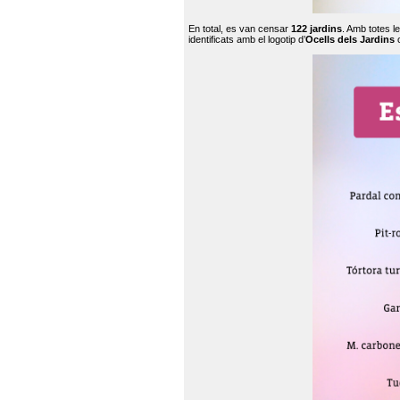
En total, es van censar
122 jardins
. Amb totes l
identificats amb el logotip d’
Ocells dels Jardins
c