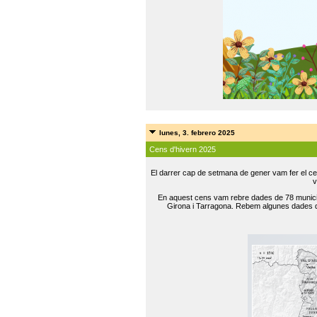
lunes, 3. febrero 2025
Cens d'hivern 2025
El darrer cap de setmana de gener vam fer el ce
v
En aquest cens vam rebre dades de 78 municip
Girona i Tarragona. Rebem algunes dades de 