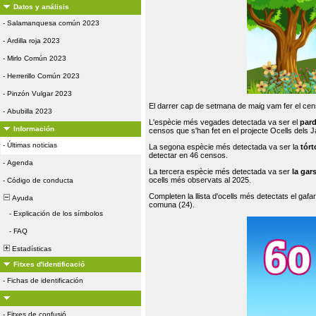
Datos y análisis
-
Salamanquesa común 2023
-
Ardilla roja 2023
-
Mirlo Común 2023
-
Herrerillo Común 2023
-
Pinzón Vulgar 2023
El darrer cap de setmana de maig vam fer el cens
-
Abubilla 2023
L'espècie més vegades detectada va ser el
par
Información
censos que s'han fet en el projecte Ocells dels
-
Últimas noticias
La segona espècie més detectada va ser la
tórt
detectar en 46 censos.
-
Agenda
La tercera espècie més detectada va ser
la gar
ocells més observats al 2025.
-
Código de conducta
Completen la llista d'ocells més detectats el gafar
Ayuda
comuna (24).
-
Explicación de los símbolos
-
FAQ
Estadísticas
Fitxes d'identificació
-
Fichas de identificación
-
Fitxes de confusió