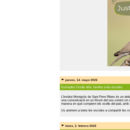
jueves, 14. mayo 2026
Exemples Ocells dels Jardins a les escoles
L’Institut Montgrós de Sant Pere Ribes és un del
una comunicació en un fòrum del seu centre on do
manera en què comptem els ocells del pati, amb 
Us animem a totes les escoles a compartir les vo
lunes, 2. febrero 2026