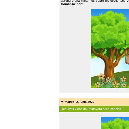
aprendre una mica més sobre els ocells. Les vo
formar-ne part.
martes, 2. junio 2026
Resultats Cens de Primavera a les escoles