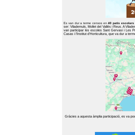
Es van dur a terme censos en
40 patis escolar
ser: Vilademuls, Mollet del Vallès i Reus. A Vilad
van participar les escoles Sant Gervasi i Les P
Casas i l’Institut d’Horticultura, que va dur a te
Gràcies a aquesta àmplia participació, es va pode