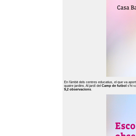
En l’àmbit dels centres educatius, el que va apor
quatre jardins. Al jardí del
Camp de futbol
s’hi v
9,2 observacions
.