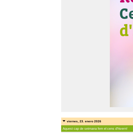
viernes, 23. enero 2026
Aquest cap de setmana fem el cens d'hivern!