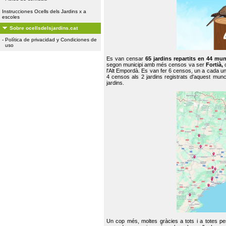
Instrucciones Ocells dels Jardins x a
escoles
Sobre ocellsdelsjardins.cat
-
Política de privacidad y Condiciones de
uso
Es van censar
65 jardins repartits en 44 mun
segon municipi amb més censos va ser
Fortià,
l'Alt Empordà. Es van fer 6 censos, un a cada u
4 censos als 2 jardins registrats d'aquest mun
jardins.
Un cop més, moltes gràcies a tots i a totes pe