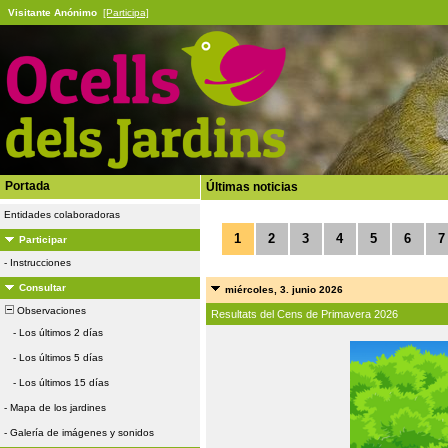
Visitante Anónimo
[Participa]
Portada
Últimas noticias
Entidades colaboradoras
1
2
3
4
5
6
7
Participar
-
Instrucciones
Consultar
miércoles, 3. junio 2026
Observaciones
Resultats del Cens de Primavera 2026
-
Los últimos 2 días
-
Los últimos 5 días
-
Los últimos 15 días
-
Mapa de los jardines
-
Galería de imágenes y sonidos