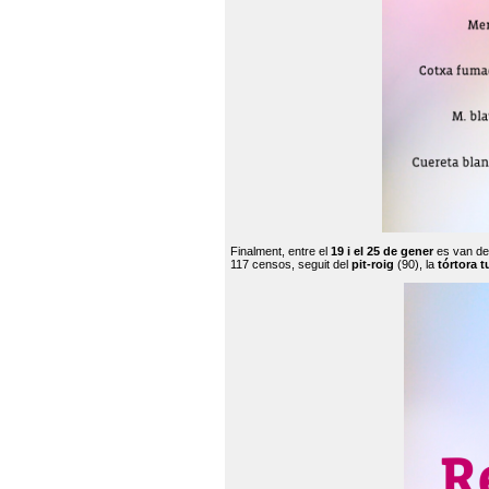
Finalment, entre el
19 i el 25 de gener
es van de
117 censos, seguit del
pit-roig
(90), la
tórtora t