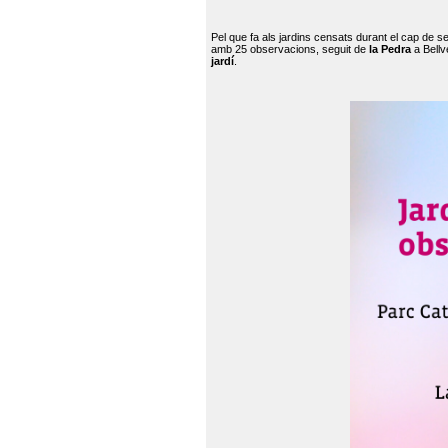
Pel que fa als jardins censats durant el cap de 
amb 25 observacions, seguit de
la Pedra
a Bellv
jardí
.