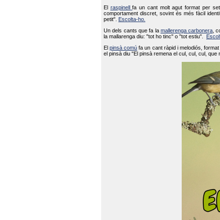
El
raspinell
fa un cant molt agut format per set
comportament discret, sovint és més fàcil ident
petit".
Escolta-ho.
Un dels cants que fa la
mallerenga carbonera
, c
la mallarenga diu: "tot ho tinc" o "tot estiu".
Escol
El
pinsà comú
fa un cant ràpid i melodiós, forma
el pinsà diu "El pinsà remena el cul, cul, cul, que 