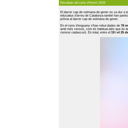
Resultats del cens d'hivern 2026
El darrer cap de setmana de gener es va dur a te
educatius d’arreu de Catalunya també han participat
prèvia al darrer cap de setmana de gener.
En el cens d’enguany s'han rebut dades de
76 m
amb més censos, com és habitual atès que és la
censos cadascun). En total, entre el
19 i el 25 