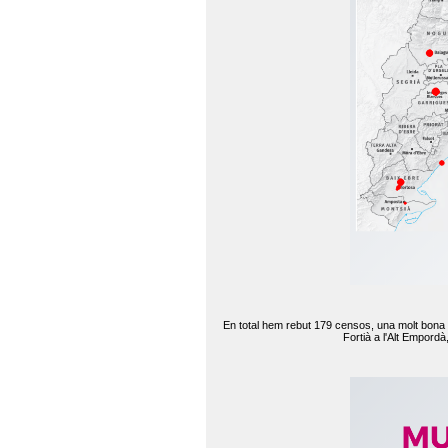
En total hem rebut 179 censos, una molt bona d
Fortià a l'Alt Empord