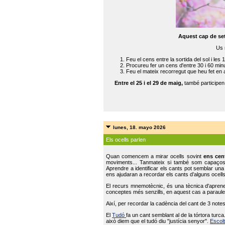
Aquest cap de se
Us 
Feu el cens entre la sortida del sol i les 
Procureu fer un cens d'entre 30 i 60 min
Feu el mateix recorregut que heu fet en 
Entre el 25 i el 29 de maig,
també participe
lunes, 18. mayo 2026
Els ocells parlen
Quan comencem a mirar ocells sovint
ens cen
moviments... Tanmateix si també som capaço
Aprendre a identificar els cants pot semblar una
ens ajudaran a recordar els cants d’alguns ocells
El recurs mnemotècnic, és una tècnica d'aprene
conceptes més senzills, en aquest cas a paraules
Així, per recordar la cadència del cant de 3 note
El
Tudó
fa un cant semblant al de la tórtora tur
això diem que el tudó diu "justícia senyor".
Escolt