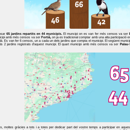
nsar
65 jardins repartits en 44 municipis.
El muncipi on es van fer més censos va ser
cipi amb més censos va ser
Fortià,
on ja es tradicional comptar amb una alta participació 
dà. Es van fer 6 censos, un a cada un dels jardins que compta el municipi. El següent mun
ls 2 jardins registrats d'aquest muncipi. El quart municipi amb més censos va ser
Palau-
, moltes gràcies a tots i a totes per dedicar part del vostre temps a participar en aque