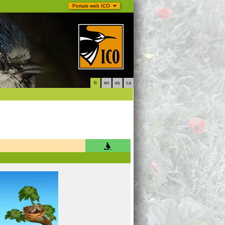
Portals web ICO
fr
en
es
ca