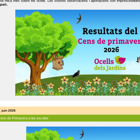
na mica més sobre els ocells. Les vostres observacions i aportacions són imprescindibles
part.
. juin 2026
Cens de Primavera a les escoles