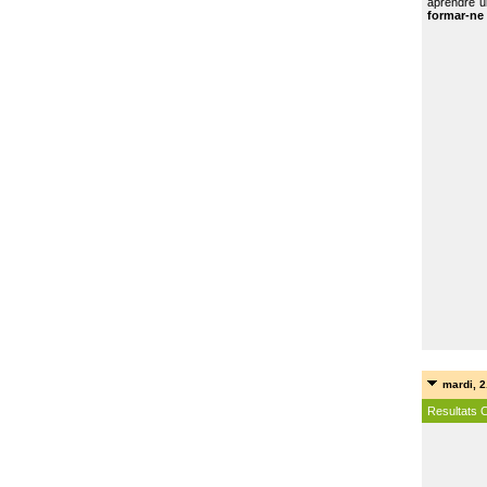
aprendre u
formar-ne 
mardi, 2
Resultats 