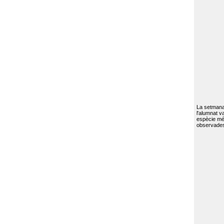
La setmana 
l'alumnat va
espècie mé
observades 