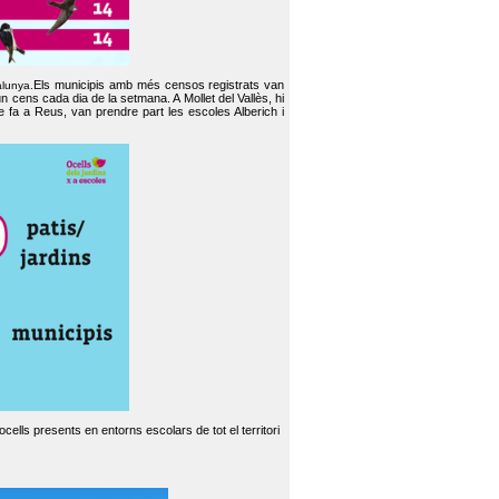
Els municipis amb més censos registrats van
alunya.
un cens cada dia de la setmana. A Mollet del Vallès, hi
e fa a Reus, van prendre part les escoles Alberich i
cells presents en entorns escolars de tot el territori