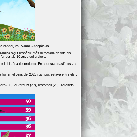
es van fer, vau veure 60 espècies.
dal ha sigut l'espècie més detectada en tots els
er per als 10 anys del projecte.
 la història del projecte. En aquesta ocasió, es va
loc en el cens del 2023 i tampoc estava entre els 5
ra (36), el verdum (27), l'estornell (25) i l'oreneta