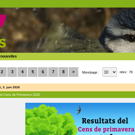
 nouvelles
2
3
4
5
6
7
8
>
nbre : 78
Nbre/page :
, 3. juin 2026
del Cens de Primavera 2026