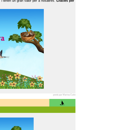
 i tenen un gran valor per a nosaltres.
Gràcies per
posté par Marina Cuito