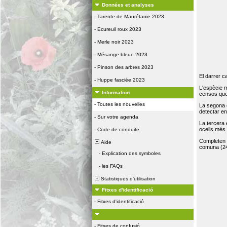
Données et analyses
-
Tarente de Maurétanie 2023
-
Ecureuil roux 2023
-
Merle noir 2023
-
Mésange bleue 2023
-
Pinson des arbres 2023
El darrer c
-
Huppe fasciée 2023
L'espècie 
Information
censos que 
-
Toutes les nouvelles
La segona 
detectar e
-
Sur votre agenda
La tercera
ocells més
-
Code de conduite
Completen la
Aide
comuna (24
-
Explication des symboles
-
les FAQs
Statistiques d'utilisation
Fitxes d'identificació
-
Fitxes d'identificació
-
Fitxes de confusió