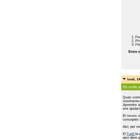
Feu
Pro
Feu
Entre e
lundi, 1
Els ocells 
Quan come
moviments
Aprendre a 
ens ajudara
El recurs 
conceptes m
Així, per r
El
Tudó
fa 
això diem q