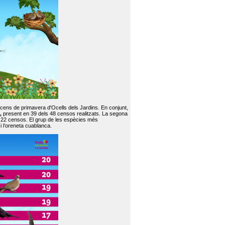
 cens de primavera d'Ocells dels Jardins. En conjunt,
,
present en 39 dels 48 censos realitzats. La segona
en 22 censos. El grup de les espècies més
 i l’oreneta cuablanca.