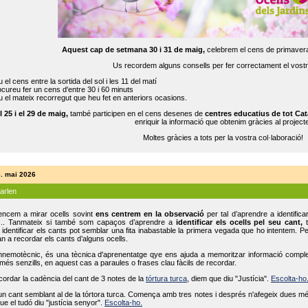
Aquest cap de setmana 30 i 31 de maig,
celebrem el cens de primavera
Us recordem alguns consells per fer correctament el vost
 el cens entre la sortida del sol i les 11 del matí
cureu fer un cens d'entre 30 i 60 minuts
 el mateix recorregut que heu fet en anteriors ocasions.
l 25 i el 29 de maig,
també participen en el cens desenes de
centres educatius de tot Cat
enriquir la informació que obtenim gràcies al projecte
Moltes gràcies a tots per la vostra col·laboració!
8. mai 2026
parlen
ncem a mirar ocells sovint
ens centrem en la observació
per tal d’aprendre a identifica
... Tanmateix si també som capaços d’aprendre a
identificar els ocells pel seu cant,
t
identificar els cants pot semblar una fita inabastable la primera vegada que ho intentem. P
n a recordar els cants d’alguns ocells.
mnemotècnic, és una tècnica d'aprenentatge qye ens ajuda a memoritzar informació complexa
és senzills, en aquest cas a paraules o frases clau fàcils de recordar.
ecordar la cadència del cant de 3 notes de la
tórtura turca
, diem que diu "Justícia".
Escolta-ho
un cant semblant al de la tórtora turca. Comença amb tres notes i després n'afegeix dues mé
ue el tudó diu "justícia senyor".
Escolta-ho.