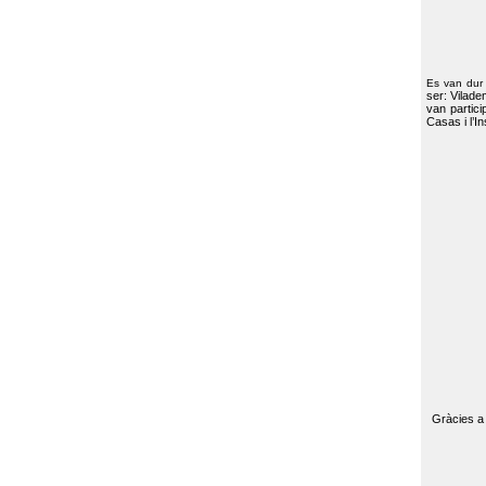
Es van dur
ser: Vilade
van partici
Casas i l’I
Gràcies a 