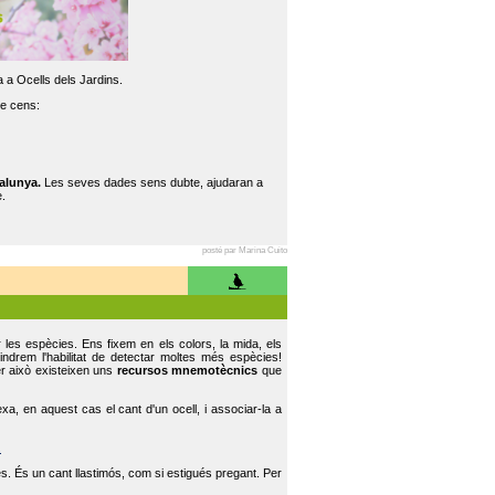
 a Ocells dels Jardins.
re cens:
alunya.
Les seves dades sens dubte, ajudaran a
.
posté par Marina Cuito
r les espècies. Ens fixem en els colors, la mida, els
indrem l'habilitat de detectar moltes més espècies!
er això existeixen uns
recursos mnemotècnics
que
, en aquest cas el cant d'un ocell, i associar-la a
.
s. És un cant llastimós, com si estigués pregant. Per