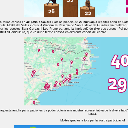
 a terme censos en
40 patis escolars
i jardins propers de
29 municipis
repartits arreu de Cat
muls, Mollet del Vallès i Reus. A Vilademuls, l’escola de Sant Esteve de Guialbes va realitzar 
par les escoles Sant Gervasi i Les Pruneres, amb la implicació de diversos cursos. Pel qu
nstitut d’Horticultura, que va dur a terme censos en diferents espais del centre.
aquesta àmplia participació, es va poder obtenir una mostra representativa de la diversitat d’o
català.
Moltes gràcies a tots per la vostra participació!