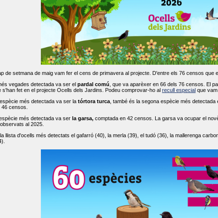
ap de setmana de maig vam fer el cens de primavera al projecte. D'entre els 76 censos que 
més vegades detectada va ser el
pardal comú
, que va aparèxer en 66 dels 76 censos. El par
s'han fet en el projecte Ocells dels Jardins. Podeu comprovar-ho al
recull especial
que vam f
espècie més detectada va ser la
tórtora turca
, també és la segona espècie més detectada en
n 46 censos.
 espècie més detectada va ser
la garsa,
comptada en 42 censos. La garsa va ocupar el novè l
 observats al 2025.
 llista d'ocells més detectats el gafarró (40), la merla (39), el tudó (36), la mallerenga carbone
).