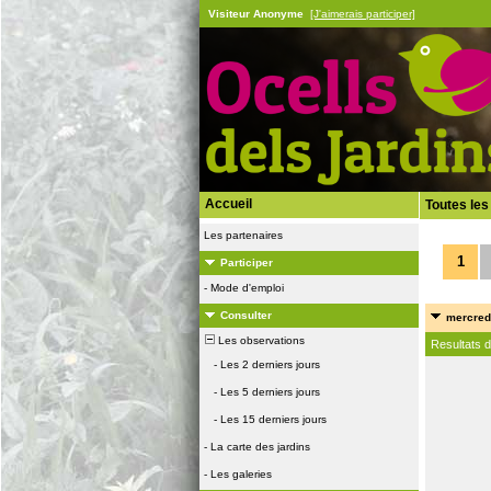
Visiteur Anonyme
[J'aimerais participer]
Accueil
Toutes les
Les partenaires
1
Participer
-
Mode d'emploi
Consulter
mercredi
Les observations
Resultats 
-
Les 2 derniers jours
-
Les 5 derniers jours
-
Les 15 derniers jours
-
La carte des jardins
-
Les galeries