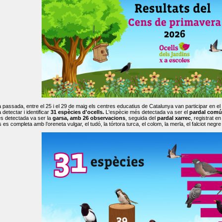
passada, entre el 25 i el 29 de maig els centres educatius de Catalunya van participar en el
 detectar i identificar
31 espècies d'ocells.
L'espècie més detectada va ser el
pardal comú
s detectada va ser la
garsa, amb 26 observacions
, seguida del
pardal xarrec
, registrat 
es completa amb l’oreneta vulgar, el tudó, la tórtora turca, el colom, la merla, el falciot negre