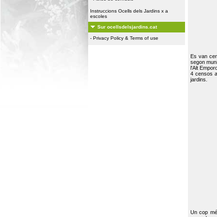
Instruccions Ocells dels Jardins x a
escoles
Sur ocellsdelsjardins.cat
-
Privacy Policy & Terms of use
Es van ce
segon muni
l'Alt Empor
4 censos a
jardins.
Un cop més