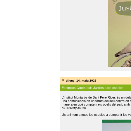
dijous, 14. maig 2026
Exemples Ocells dels Jardins a les escoles
L’Institut Montgrós de Sant Pere Ribes és un del
una comunicació en un fòrum del seu centre on do
manera en què comptem els ocells del pati, amb 
d=11869#p34070
Us animem a totes les escoles a compartir les vo