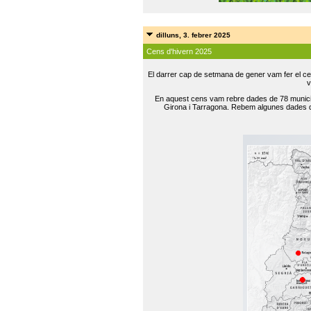
dilluns, 3. febrer 2025
Cens d'hivern 2025
El darrer cap de setmana de gener vam fer el ce
v
En aquest cens vam rebre dades de 78 municip
Girona i Tarragona. Rebem algunes dades de 