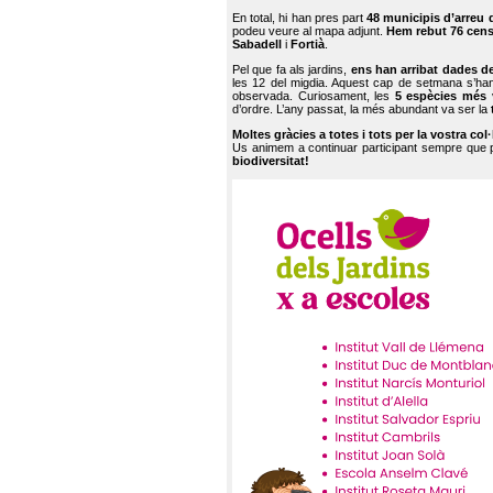
En total, hi han pres part
48 municipis d’arreu 
podeu veure al mapa adjunt.
Hem rebut 76 cen
Sabadell
i
Fortià
.
Pel que fa als jardins,
ens han arribat dades d
les 12 del migdia. Aquest cap de setmana s’han
observada. Curiosament, les
5 espècies més 
d’ordre. L’any passat, la més abundant va ser la
Moltes gràcies a totes i tots per la vostra col
Us animem a continuar participant sempre que
biodiversitat!