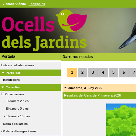
Visitant Anònim
[Participa-hi]
Portada
Darreres notícies
Entitats col·laboradores
1
2
3
4
5
6
7
Participar
-
Instruccions
Consultar
dimecres, 3. juny 2026
Observacions
Resultats del Cens de Primavera 2026
-
El darrers 2 dies
-
El darrers 5 dies
-
El darrers 15 dies
-
Mapa dels jardins
-
Galeria d'imatges i sons