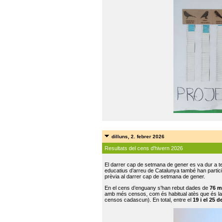
dilluns, 2. febrer 2026
Resultats del cens d'hivern 2026
El darrer cap de setmana de gener es va dur a te
educatius d’arreu de Catalunya també han participat
prèvia al darrer cap de setmana de gener.
En el cens d’enguany s'han rebut dades de
76 m
amb més censos, com és habitual atès que és la
censos cadascun). En total, entre el
19 i el 25 