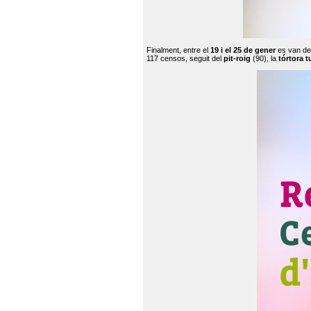
Finalment, entre el
19 i el 25 de gener
es van de
117 censos, seguit del
pit-roig
(90), la
tórtora t