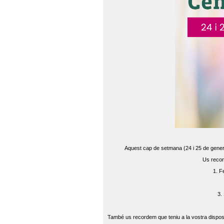
Aquest cap de setmana (24 i 25 de gener) 
Us recor
1. F
3.
També us recordem que teniu a la vostra disposi