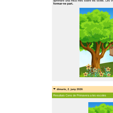
aprendre una mica més sobre els ocells. Les vo
formar-ne part.
dimarts, 2. juny 2026
Resultats Cens de Primavera a les escoles