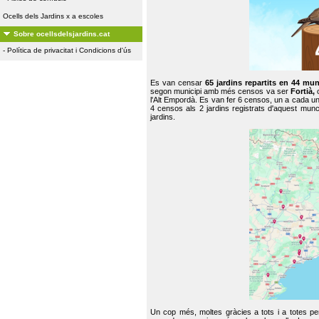
Ocells dels Jardins x a escoles
Sobre ocellsdelsjardins.cat
-
Política de privacitat i Condicions d'ús
Es van censar
65 jardins repartits en 44 mun
segon municipi amb més censos va ser
Fortià,
l'Alt Empordà. Es van fer 6 censos, un a cada u
4 censos als 2 jardins registrats d'aquest mun
jardins.
Un cop més, moltes gràcies a tots i a totes pe