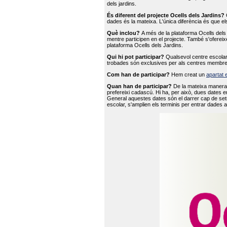
dels jardins.
És diferent del projecte Ocells dels Jardins?
O
dades és la mateixa. L'única diferència és que e
Què inclou?
A més de la plataforma Ocells dels 
mentre participen en el projecte. També s'ofereix
plataforma Ocells dels Jardins.
Qui hi pot participar?
Qualsevol centre escolar 
trobades són exclusives per als centres membre
Com han de participar?
Hem creat un
apartat 
Quan han de participar?
De la mateixa manera 
prefereixi cadascú. Hi ha, per això, dues dates e
General aquestes dates són el darrer cap de setm
escolar, s'amplien els terminis per entrar dades