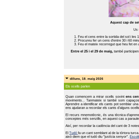
Aquest cap de se
Us 
Feu el cens entre la sortida del sol i les 
Procureu fer un cens d'entre 30 i 60 min
Feu el mateix recorregut que heu fet en 
Entre el 25 i el 29 de maig,
també participe
dilluns, 18. maig 2026
Els ocells parlen
Quan comencem a mirar ocells sovint
ens cen
moviments... Tanmateix si també som capaço
Aprendre a identificar els cants pot semblar una
ens ajudaran a recordar els cants d’alguns ocells
El recurs mnemotècnic, és una tècnica d'aprene
conceptes més senzills, en aquest cas a paraules
Així, per recordar la cadència del cant de 3 note
El
Tudó
fa un cant semblant al de la tórtora tur
això diem que el tudó diu "justícia senyor".
Escolt