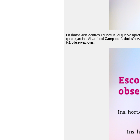
En l’àmbit dels centres educatius, el que va apor
quatre jardins. Al jardí del
Camp de futbol
s’hi v
9,2 observacions
.