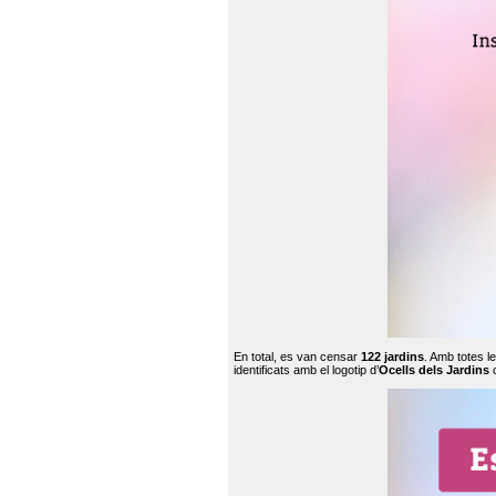
En total, es van censar
122 jardins
. Amb totes l
identificats amb el logotip d’
Ocells dels Jardins
c