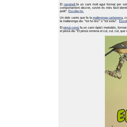
El
raspinell
fa un cant molt agut format per set
comportament discret, sovint és més fàcil ident
petit".
Escolta-ho.
Un dels cants que fa la
mallerenga carbonera
, c
la mallarenga diu: "tot ho tinc" o "tot estiu".
Escol
El
pinsà comú
fa un cant ràpid i melodiós, forma
el pinsà diu "El pinsà remena el cul, cul, cul, que 