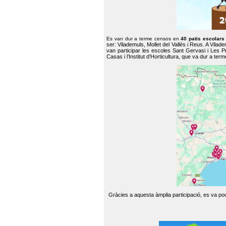
Es van dur a terme censos en
40 patis escolar
ser: Vilademuls, Mollet del Vallès i Reus. A Vilad
van participar les escoles Sant Gervasi i Les P
Casas i l’Institut d’Horticultura, que va dur a te
Gràcies a aquesta àmplia participació, es va pode