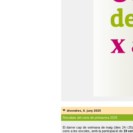
divendres, 6. juny 2025
Resultats del cens de primavera 2025
El darrer cap de setmana de maig (dies 24 i 25)
cens a les escoles, amb la participació de
19 ce