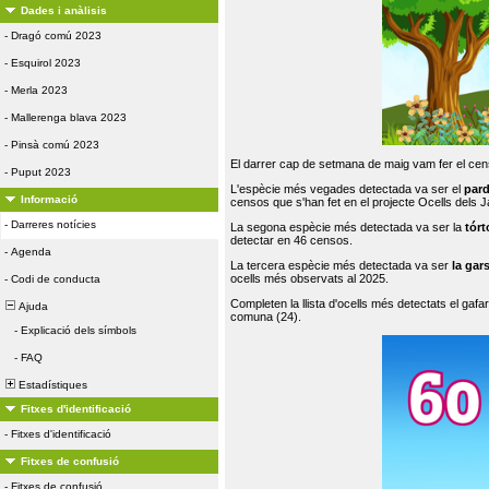
Dades i anàlisis
-
Dragó comú 2023
-
Esquirol 2023
-
Merla 2023
-
Mallerenga blava 2023
-
Pinsà comú 2023
El darrer cap de setmana de maig vam fer el cens
-
Puput 2023
L'espècie més vegades detectada va ser el
par
Informació
censos que s'han fet en el projecte Ocells dels
-
Darreres notícies
La segona espècie més detectada va ser la
tórt
detectar en 46 censos.
-
Agenda
La tercera espècie més detectada va ser
la gar
ocells més observats al 2025.
-
Codi de conducta
Completen la llista d'ocells més detectats el gafar
Ajuda
comuna (24).
-
Explicació dels símbols
-
FAQ
Estadístiques
Fitxes d'identificació
-
Fitxes d'identificació
Fitxes de confusió
-
Fitxes de confusió