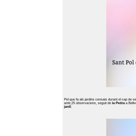
Pel que fa als jardins censats durant el cap de 
amb 25 observacions, seguit de
la Pedra
a Bellv
jardí
.