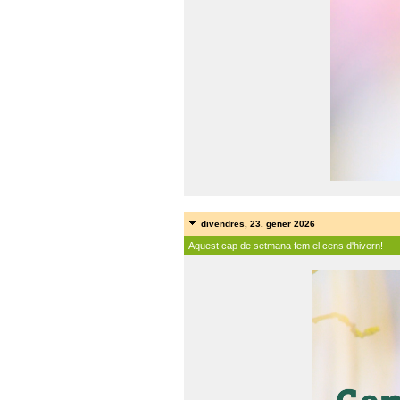
divendres, 23. gener 2026
Aquest cap de setmana fem el cens d'hivern!