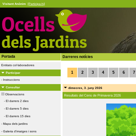
Visitant Anònim
[Participa-hi]
Portada
Darreres notícies
Entitats col·laboradores
1
2
3
4
5
6
7
Participar
-
Instruccions
Consultar
dimecres, 3. juny 2026
Observacions
Resultats del Cens de Primavera 2026
-
El darrers 2 dies
-
El darrers 5 dies
-
El darrers 15 dies
-
Mapa dels jardins
-
Galeria d'imatges i sons