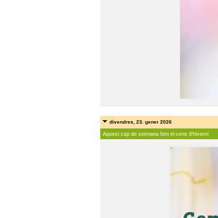
divendres, 23. gener 2026
Aquest cap de setmana fem el cens d'hivern!