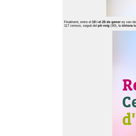
Finalment, entre el
19 i el 25 de gener
es van de
117 censos, seguit del
pit-roig
(90), la
tórtora t