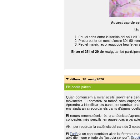
Aquest cap de se
Us 
Feu el cens entre la sortida del sol i les 
Procureu fer un cens d'entre 30 i 60 min
Feu el mateix recorregut que heu fet en 
Entre el 25 i el 29 de maig,
també participe
dilluns, 18. maig 2026
Els ocells parlen
Quan comencem a mirar ocells sovint
ens cen
moviments... Tanmateix si també som capaço
Aprendre a identificar els cants pot semblar una
ens ajudaran a recordar els cants d’alguns ocells
El recurs mnemotècnic, és una tècnica d'aprene
conceptes més senzills, en aquest cas a paraules
Així, per recordar la cadència del cant de 3 note
El
Tudó
fa un cant semblant al de la tórtora tur
això diem que el tudó diu "justícia senyor".
Escolt