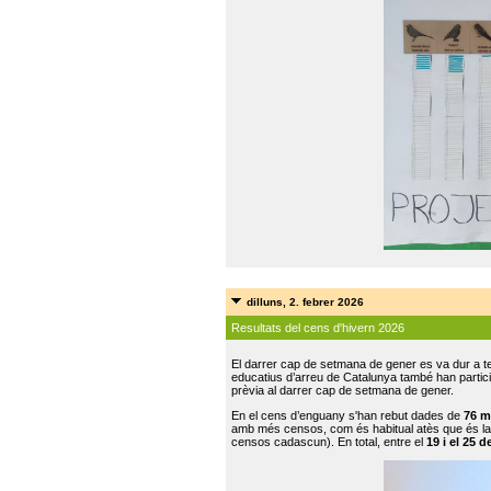
dilluns, 2. febrer 2026
Resultats del cens d'hivern 2026
El darrer cap de setmana de gener es va dur a te
educatius d’arreu de Catalunya també han participat
prèvia al darrer cap de setmana de gener.
En el cens d’enguany s'han rebut dades de
76 m
amb més censos, com és habitual atès que és la
censos cadascun). En total, entre el
19 i el 25 