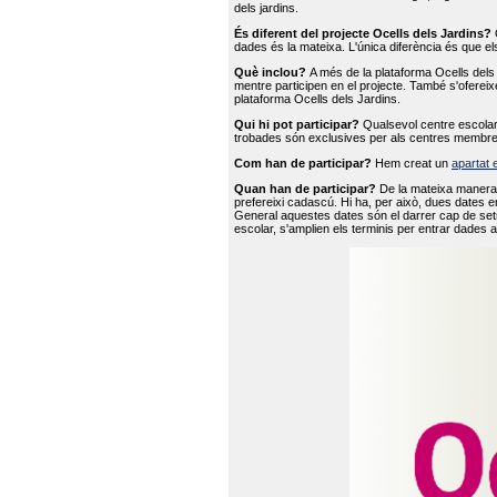
dels jardins.
És diferent del projecte Ocells dels Jardins?
O
dades és la mateixa. L'única diferència és que e
Què inclou?
A més de la plataforma Ocells dels 
mentre participen en el projecte. També s'ofereix
plataforma Ocells dels Jardins.
Qui hi pot participar?
Qualsevol centre escolar 
trobades són exclusives per als centres membre
Com han de participar?
Hem creat un
apartat 
Quan han de participar?
De la mateixa manera 
prefereixi cadascú. Hi ha, per això, dues dates e
General aquestes dates són el darrer cap de setm
escolar, s'amplien els terminis per entrar dades