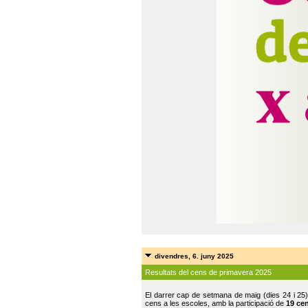
divendres, 6. juny 2025
Resultats del cens de primavera 2025
El darrer cap de setmana de maig (dies 24 i 25)
cens a les escoles, amb la participació de
19 ce