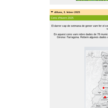
dilluns, 3. febrer 2025
Cens d'hivern 2025
El darrer cap de setmana de gener vam fer el ce
v
En aquest cens vam rebre dades de 78 municip
Girona i Tarragona. Rebem algunes dades de 