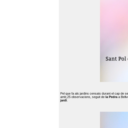
Pel que fa als jardins censats durant el cap de 
amb 25 observacions, seguit de
la Pedra
a Bellv
jardí
.