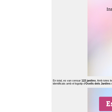
En total, es van censar
122 jardins
. Amb totes l
identificats amb el logotip d’
Ocells dels Jardins
c