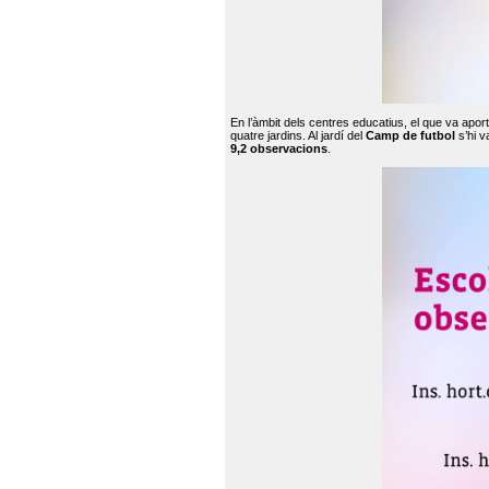
En l’àmbit dels centres educatius, el que va apor
quatre jardins. Al jardí del
Camp de futbol
s’hi v
9,2 observacions
.