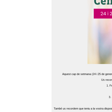
Aquest cap de setmana (24 i 25 de gener) 
Us recor
1. F
3.
També us recordem que teniu a la vostra disposi