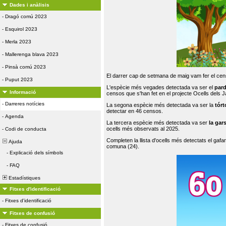
Dades i anàlisis
-
Dragó comú 2023
-
Esquirol 2023
-
Merla 2023
-
Mallerenga blava 2023
-
Pinsà comú 2023
El darrer cap de setmana de maig vam fer el cens
-
Puput 2023
L'espècie més vegades detectada va ser el
par
Informació
censos que s'han fet en el projecte Ocells dels
-
Darreres notícies
La segona espècie més detectada va ser la
tórt
detectar en 46 censos.
-
Agenda
La tercera espècie més detectada va ser
la gar
ocells més observats al 2025.
-
Codi de conducta
Completen la llista d'ocells més detectats el gafar
Ajuda
comuna (24).
-
Explicació dels símbols
-
FAQ
Estadístiques
Fitxes d'identificació
-
Fitxes d'identificació
Fitxes de confusió
-
Fitxes de confusió