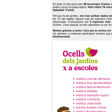
En total, hi han pres part
48 municipis d’arreu 
podeu veure al mapa adjunt.
Hem rebut 76 cen
Sabadell
i
Fortià
.
Pel que fa als jardins,
ens han arribat dades d
les 12 del migdia. Aquest cap de setmana s’han
observada. Curiosament, les
5 espècies més 
d’ordre. L’any passat, la més abundant va ser la
Moltes gràcies a totes i tots per la vostra col
Us animem a continuar participant sempre que
biodiversitat!