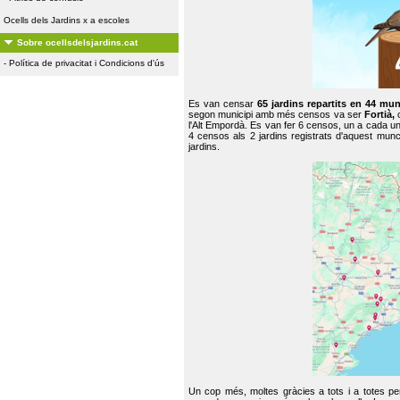
Ocells dels Jardins x a escoles
Sobre ocellsdelsjardins.cat
-
Política de privacitat i Condicions d'ús
Es van censar
65 jardins repartits en 44 mun
segon municipi amb més censos va ser
Fortià,
l'Alt Empordà. Es van fer 6 censos, un a cada u
4 censos als 2 jardins registrats d'aquest mun
jardins.
Un cop més, moltes gràcies a tots i a totes pe