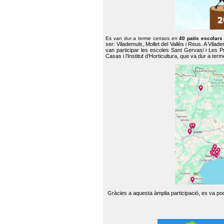
Es van dur a terme censos en
40 patis escolar
ser: Vilademuls, Mollet del Vallès i Reus. A Vilad
van participar les escoles Sant Gervasi i Les P
Casas i l’Institut d’Horticultura, que va dur a te
Gràcies a aquesta àmplia participació, es va pode