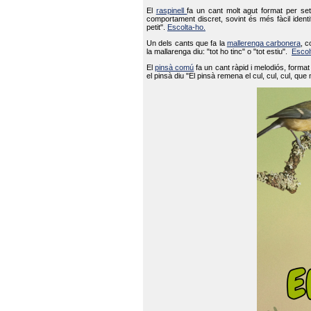
El
raspinell
fa un cant molt agut format per set
comportament discret, sovint és més fàcil ident
petit".
Escolta-ho.
Un dels cants que fa la
mallerenga carbonera
, c
la mallarenga diu: "tot ho tinc" o "tot estiu".
Escol
El
pinsà comú
fa un cant ràpid i melodiós, forma
el pinsà diu "El pinsà remena el cul, cul, cul, que 