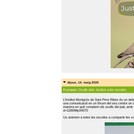
dijous, 14. maig 2026
Exemples Ocells dels Jardins a les escoles
L’Institut Montgrós de Sant Pere Ribes és un del
una comunicació en un fòrum del seu centre on do
manera en què comptem els ocells del pati, amb 
d=11869#p34070
Us animem a totes les escoles a compartir les vo