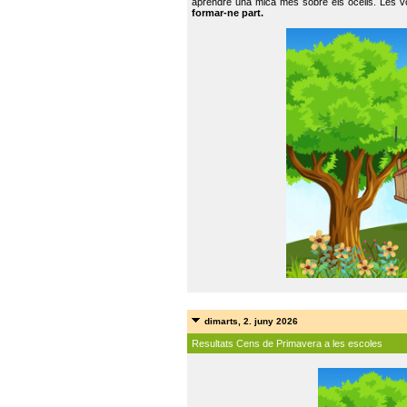
aprendre una mica més sobre els ocells. Les vo
formar-ne part.
dimarts, 2. juny 2026
Resultats Cens de Primavera a les escoles