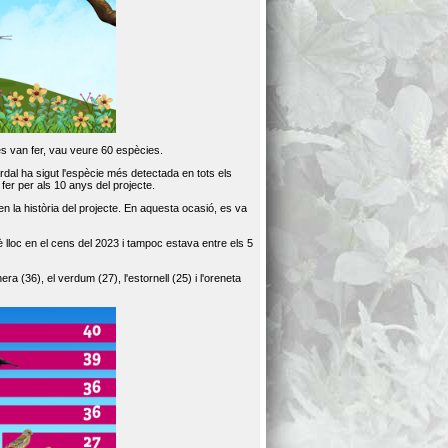
es van fer, vau veure 60 espècies.
dal ha sigut l'espècie més detectada en tots els
er per als 10 anys del projecte.
 la història del projecte. En aquesta ocasió, es va
loc en el cens del 2023 i tampoc estava entre els 5
ra (36), el verdum (27), l'estornell (25) i l'oreneta