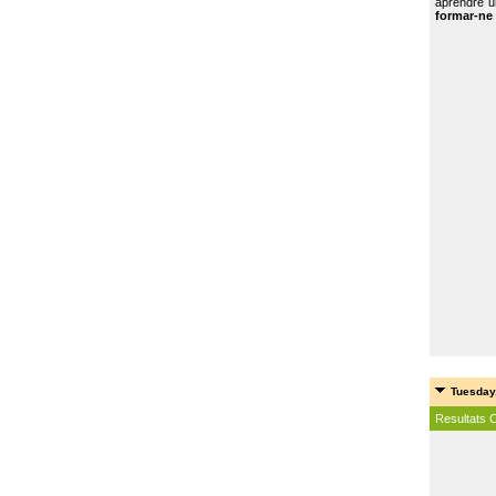
aprendre u
formar-ne 
Tuesday
Resultats 