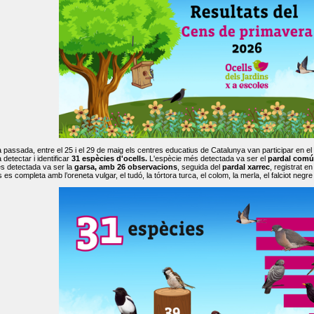
passada, entre el 25 i el 29 de maig els centres educatius de Catalunya van participar en el
 detectar i identificar
31 espècies d'ocells.
L'espècie més detectada va ser el
pardal comú
s detectada va ser la
garsa, amb 26 observacions
, seguida del
pardal xarrec
, registrat 
es completa amb l’oreneta vulgar, el tudó, la tórtora turca, el colom, la merla, el falciot negre