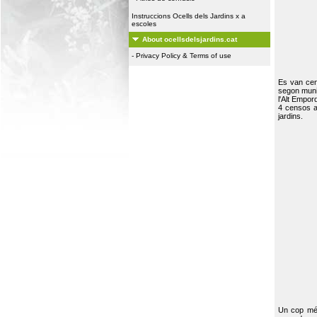
Instruccions Ocells dels Jardins x a
escoles
About ocellsdelsjardins.cat
-
Privacy Policy & Terms of use
Es van ce
segon muni
l'Alt Empor
4 censos a
jardins.
Un cop més