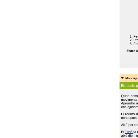
Feu
Pro
Feu
Entre e
Monday,
Els ocells 
Quan come
moviments
Aprendre a 
ens ajudara
El recurs 
conceptes m
Així, per r
El
Tudó
fa 
això diem q