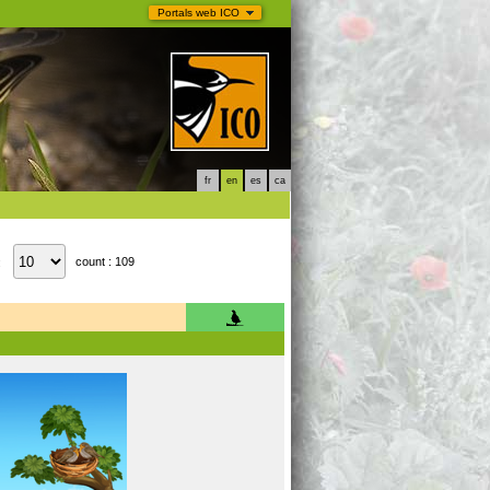
Portals web ICO
fr
en
es
ca
count : 109
: