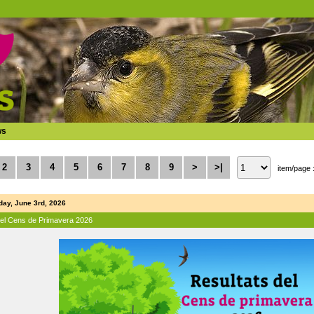
ws
2
3
4
5
6
7
8
9
>
>|
item/page 
ay, June 3rd, 2026
del Cens de Primavera 2026