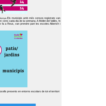
Els municipis amb més censos registrats van
alunya.
un cens cada dia de la setmana. A Mollet del Vallès, hi
e fa a Reus, van prendre part les escoles Alberich i
cells presents en entorns escolars de tot el territori