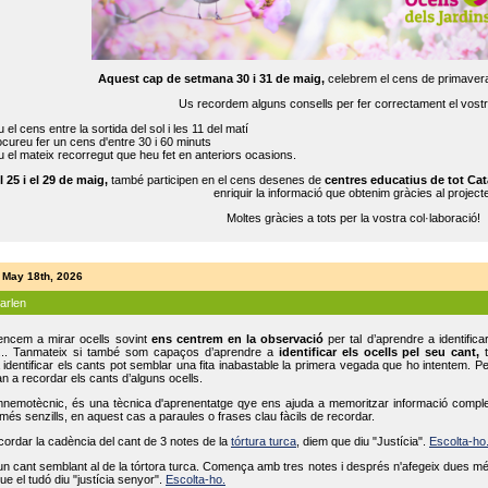
Aquest cap de setmana 30 i 31 de maig,
celebrem el cens de primavera
Us recordem alguns consells per fer correctament el vost
 el cens entre la sortida del sol i les 11 del matí
cureu fer un cens d'entre 30 i 60 minuts
 el mateix recorregut que heu fet en anteriors ocasions.
l 25 i el 29 de maig,
també participen en el cens desenes de
centres educatius de tot Cat
enriquir la informació que obtenim gràcies al projecte
Moltes gràcies a tots per la vostra col·laboració!
 May 18th, 2026
parlen
ncem a mirar ocells sovint
ens centrem en la observació
per tal d’aprendre a identifica
... Tanmateix si també som capaços d’aprendre a
identificar els ocells pel seu cant,
t
identificar els cants pot semblar una fita inabastable la primera vegada que ho intentem. P
n a recordar els cants d’alguns ocells.
mnemotècnic, és una tècnica d'aprenentatge qye ens ajuda a memoritzar informació complexa
és senzills, en aquest cas a paraules o frases clau fàcils de recordar.
ecordar la cadència del cant de 3 notes de la
tórtura turca
, diem que diu "Justícia".
Escolta-ho
un cant semblant al de la tórtora turca. Comença amb tres notes i després n'afegeix dues mé
ue el tudó diu "justícia senyor".
Escolta-ho.