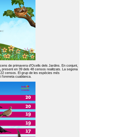
 cens de primavera d'Ocells dels Jardins. En conjunt,
,
present en 39 dels 48 censos realitzats. La segona
en 22 censos. El grup de les espècies més
 i l’oreneta cuablanca.