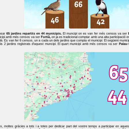
nsar
65 jardins repartits en 44 municipis.
El muncipi on es van fer més censos va ser
cipi amb més censos va ser
Fortià,
on ja es tradicional comptar amb una alta participació 
dà. Es van fer 6 censos, un a cada un dels jardins que compta el municipi. El següent mun
ls 2 jardins registrats d'aquest muncipi. El quart municipi amb més censos va ser
Palau-
, moltes gràcies a tots i a totes per dedicar part del vostre temps a participar en aque