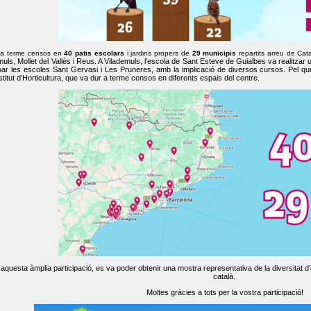
 a terme censos en
40 patis escolars
i jardins propers de
29 municipis
repartits arreu de Cat
muls, Mollet del Vallès i Reus. A Vilademuls, l’escola de Sant Esteve de Guialbes va realitzar 
par les escoles Sant Gervasi i Les Pruneres, amb la implicació de diversos cursos. Pel qu
nstitut d’Horticultura, que va dur a terme censos en diferents espais del centre.
aquesta àmplia participació, es va poder obtenir una mostra representativa de la diversitat d’o
català.
Moltes gràcies a tots per la vostra participació!