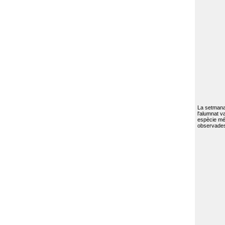
La setmana 
l'alumnat va
espècie mé
observades 