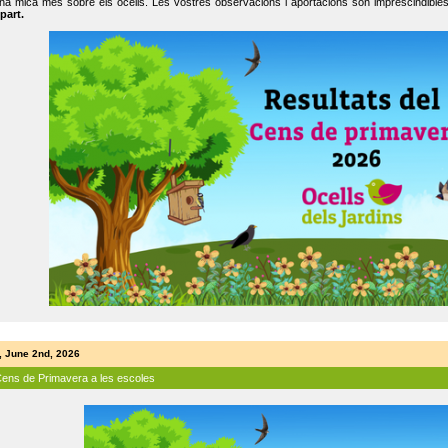
na mica més sobre els ocells. Les vostres observacions i aportacions són imprescindibles
part.
, June 2nd, 2026
Cens de Primavera a les escoles