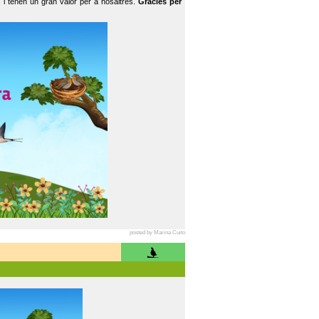
 i tenen un gran valor per a nosaltres.
Gràcies per
posted by Marina Cuito