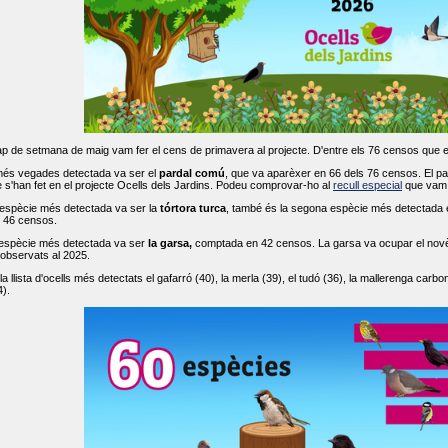
ap de setmana de maig vam fer el cens de primavera al projecte. D'entre els 76 censos que 
més vegades detectada va ser el
pardal comú
, que va aparèxer en 66 dels 76 censos. El par
s'han fet en el projecte Ocells dels Jardins. Podeu comprovar-ho al
recull especial
que vam f
espècie més detectada va ser la
tórtora turca
, també és la segona espècie més detectada en
n 46 censos.
 espècie més detectada va ser
la garsa,
comptada en 42 censos. La garsa va ocupar el novè l
 observats al 2025.
 llista d'ocells més detectats el gafarró (40), la merla (39), el tudó (36), la mallerenga carbone
).