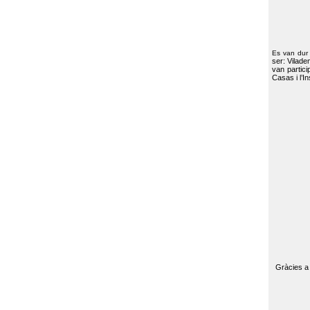
Es van dur
ser: Vilade
van partici
Casas i l’I
Gràcies a 