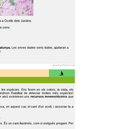
 a Ocells dels Jardins.
re cens:
alunya.
Les seves dades sens dubte, ajudaran a
.
posted by Marina Cuito
r les espècies. Ens fixem en els colors, la mida, els
indrem l'habilitat de detectar moltes més espècies!
er això existeixen uns
recursos mnemotècnics
que
, en aquest cas el cant d'un ocell, i associar-la a
.
s. És un cant llastimós, com si estigués pregant. Per