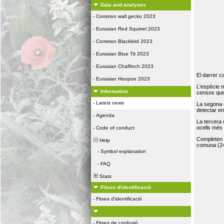
Data and analyses
-
Common wall gecko 2023
-
Eurasian Red Squirrel 2023
-
Common Blackbird 2023
-
Eurasian Blue Tit 2023
-
Eurasian Chaffinch 2023
El darrer c
-
Eurasian Hoopoe 2023
L'espècie 
Information
censos que 
-
Latest news
La segona 
detectar e
-
Agenda
La tercera
ocells més
-
Code of conduct
Completen la
Help
comuna (24
-
Symbol explanation
-
FAQ
Stats
Fitxes d'identificació
-
Fitxes d'identificació
-
Fitxes de confusió