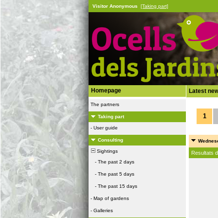
Visitor Anonymous
[Taking part]
Homepage
Latest ne
The partners
1
Taking part
-
User guide
Consulting
Wednesd
Sightings
Resultats 
-
The past 2 days
-
The past 5 days
-
The past 15 days
-
Map of gardens
-
Galleries