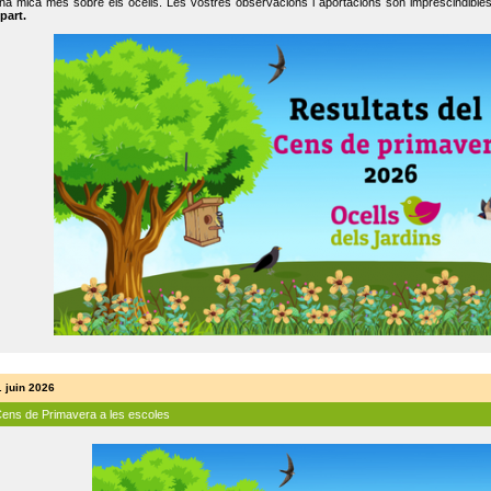
na mica més sobre els ocells. Les vostres observacions i aportacions són imprescindibles
part.
. juin 2026
Cens de Primavera a les escoles