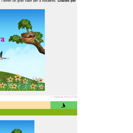
 i tenen un gran valor per a nosaltres.
Gràcies per
posté par Marina Cuito