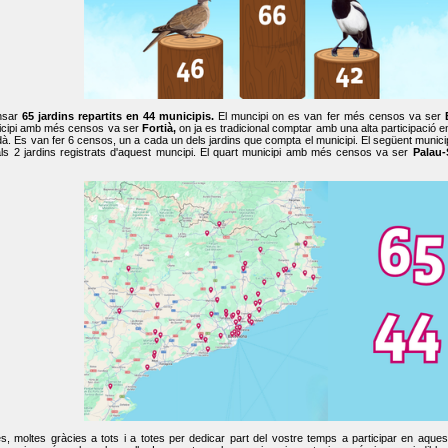
nsar
65 jardins repartits en 44 municipis.
El muncipi on es van fer més censos va ser
cipi amb més censos va ser
Fortià,
on ja es tradicional comptar amb una alta participació 
dà. Es van fer 6 censos, un a cada un dels jardins que compta el municipi. El següent mun
ls 2 jardins registrats d'aquest muncipi. El quart municipi amb més censos va ser
Palau-
, moltes gràcies a tots i a totes per dedicar part del vostre temps a participar en aque