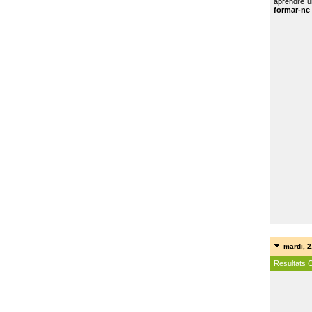
aprendre u
formar-ne 
mardi, 2
Resultats 