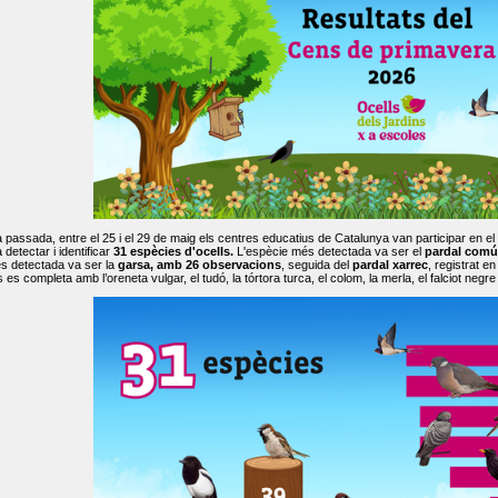
passada, entre el 25 i el 29 de maig els centres educatius de Catalunya van participar en el
 detectar i identificar
31 espècies d'ocells.
L'espècie més detectada va ser el
pardal comú
s detectada va ser la
garsa, amb 26 observacions
, seguida del
pardal xarrec
, registrat 
es completa amb l’oreneta vulgar, el tudó, la tórtora turca, el colom, la merla, el falciot negre