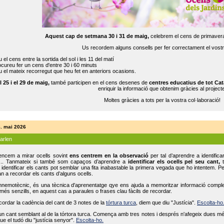
Aquest cap de setmana 30 i 31 de maig,
celebrem el cens de primavera
Us recordem alguns consells per fer correctament el vost
 el cens entre la sortida del sol i les 11 del matí
cureu fer un cens d'entre 30 i 60 minuts
 el mateix recorregut que heu fet en anteriors ocasions.
l 25 i el 29 de maig,
també participen en el cens desenes de
centres educatius de tot Cat
enriquir la informació que obtenim gràcies al projecte
Moltes gràcies a tots per la vostra col·laboració!
8. mai 2026
parlen
ncem a mirar ocells sovint
ens centrem en la observació
per tal d’aprendre a identifica
... Tanmateix si també som capaços d’aprendre a
identificar els ocells pel seu cant,
t
identificar els cants pot semblar una fita inabastable la primera vegada que ho intentem. P
n a recordar els cants d’alguns ocells.
mnemotècnic, és una tècnica d'aprenentatge qye ens ajuda a memoritzar informació complexa
és senzills, en aquest cas a paraules o frases clau fàcils de recordar.
ecordar la cadència del cant de 3 notes de la
tórtura turca
, diem que diu "Justícia".
Escolta-ho
un cant semblant al de la tórtora turca. Comença amb tres notes i després n'afegeix dues mé
ue el tudó diu "justícia senyor".
Escolta-ho.