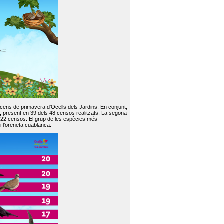
 cens de primavera d'Ocells dels Jardins. En conjunt,
,
present en 39 dels 48 censos realitzats. La segona
en 22 censos. El grup de les espècies més
 i l’oreneta cuablanca.