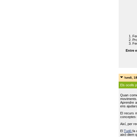
Feu
Pro
Feu
Entre e
lundi, 1
Els ocells 
Quan come
moviments
Aprendre a 
ens ajudara
El recurs 
conceptes m
Així, per r
El
Tudó
fa 
això diem q