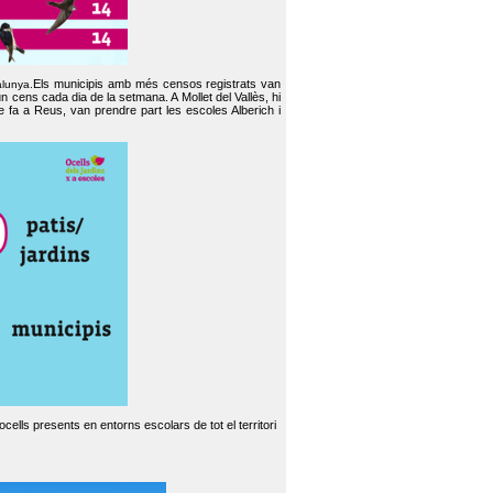
Els municipis amb més censos registrats van
alunya.
un cens cada dia de la setmana. A Mollet del Vallès, hi
e fa a Reus, van prendre part les escoles Alberich i
cells presents en entorns escolars de tot el territori