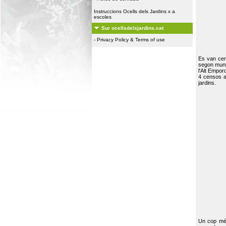
Instruccions Ocells dels Jardins x a
escoles
Sur ocellsdelsjardins.cat
-
Privacy Policy & Terms of use
Es van ce
segon muni
l'Alt Empor
4 censos a
jardins.
Un cop més