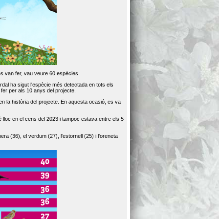
es van fer, vau veure 60 espècies.
dal ha sigut l'espècie més detectada en tots els
er per als 10 anys del projecte.
 la història del projecte. En aquesta ocasió, es va
loc en el cens del 2023 i tampoc estava entre els 5
ra (36), el verdum (27), l'estornell (25) i l'oreneta