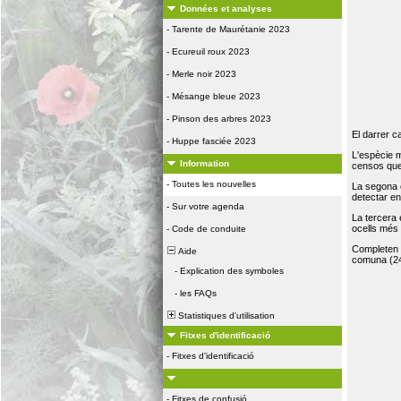
Données et analyses
-
Tarente de Maurétanie 2023
-
Ecureuil roux 2023
-
Merle noir 2023
-
Mésange bleue 2023
-
Pinson des arbres 2023
El darrer c
-
Huppe fasciée 2023
L'espècie 
Information
censos que 
-
Toutes les nouvelles
La segona 
detectar e
-
Sur votre agenda
La tercera
ocells més
-
Code de conduite
Completen la
Aide
comuna (24
-
Explication des symboles
-
les FAQs
Statistiques d'utilisation
Fitxes d'identificació
-
Fitxes d'identificació
-
Fitxes de confusió