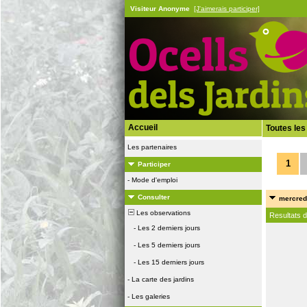
Visiteur Anonyme
[J'aimerais participer]
Accueil
Toutes les
Les partenaires
1
Participer
-
Mode d'emploi
Consulter
mercredi
Les observations
Resultats 
-
Les 2 derniers jours
-
Les 5 derniers jours
-
Les 15 derniers jours
-
La carte des jardins
-
Les galeries