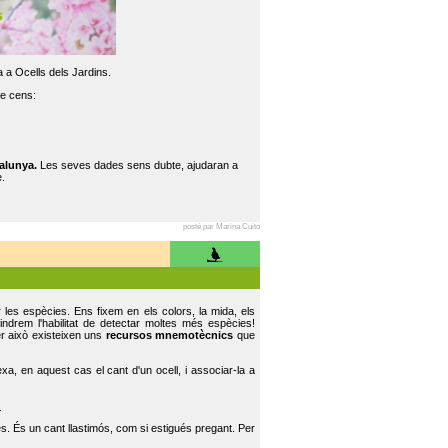
 a Ocells dels Jardins.
re cens:
alunya.
Les seves dades sens dubte, ajudaran a
.
posté par Marina Cuito
r les espècies. Ens fixem en els colors, la mida, els
indrem l'habilitat de detectar moltes més espècies!
er això existeixen uns
recursos mnemotècnics
que
, en aquest cas el cant d'un ocell, i associar-la a
.
s. És un cant llastimós, com si estigués pregant. Per