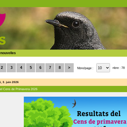
 nouvelles
2
3
4
5
6
7
8
>
nbre : 78
Nbre/page :
, 3. juin 2026
del Cens de Primavera 2026