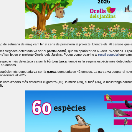
ap de setmana de maig vam fer el cens de primavera al projecte. D'entre els 76 censos que 
més vegades detectada va ser el
pardal comú
, que va aparèxer en 66 dels 76 censos. El par
s'han fet en el projecte Ocells dels Jardins. Podeu comprovar-ho al
recull especial
que vam f
espècie més detectada va ser la
tórtora turca
, també és la segona espècie més detectada en
n 46 censos.
 espècie més detectada va ser
la garsa,
comptada en 42 censos. La garsa va ocupar el novè l
 observats al 2025.
 llista d'ocells més detectats el gafarró (40), la merla (39), el tudó (36), la mallerenga carbone
).