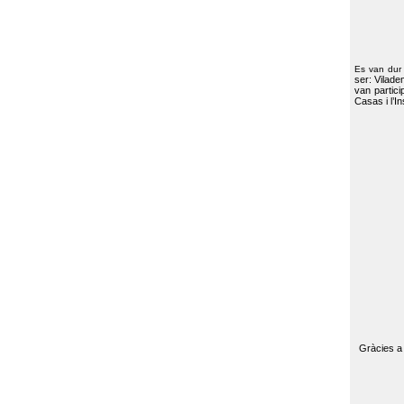
Es van dur
ser: Vilade
van partici
Casas i l’I
Gràcies a 