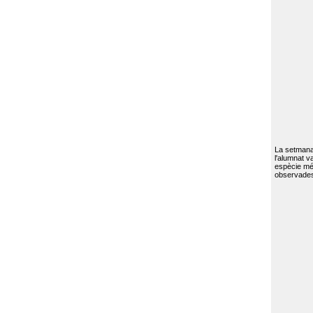
La setmana 
l'alumnat va
espècie mé
observades 