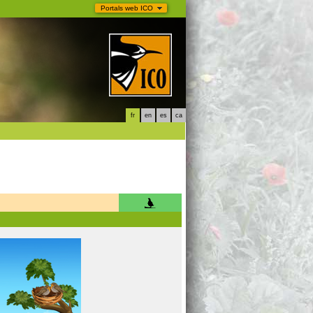
Portals web ICO
fr
en
es
ca