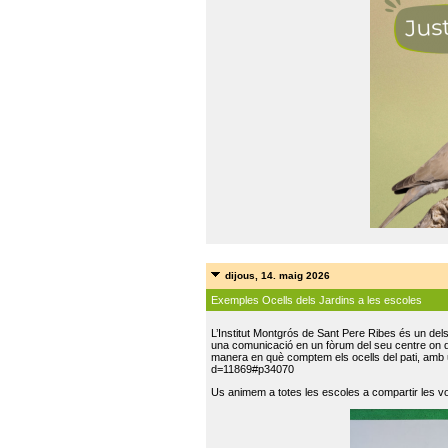
dijous, 14. maig 2026
Exemples Ocells dels Jardins a les escoles
L’Institut Montgrós de Sant Pere Ribes és un del
una comunicació en un fòrum del seu centre on do
manera en què comptem els ocells del pati, amb 
d=11869#p34070
Us animem a totes les escoles a compartir les vo