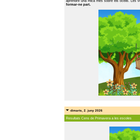
aprendre una mica més sobre els ocells. Les vo
formar-ne part.
dimarts, 2. juny 2026
Resultats Cens de Primavera a les escoles