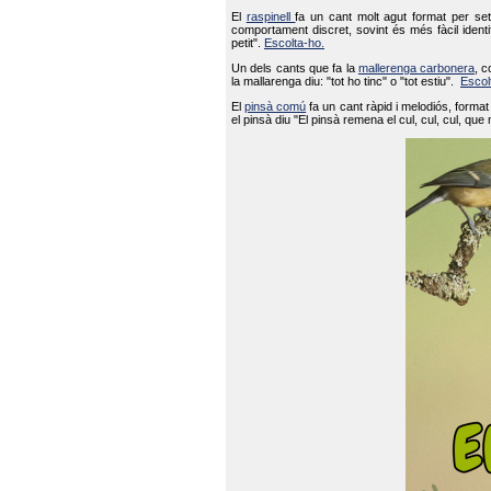
El
raspinell
fa un cant molt agut format per set
comportament discret, sovint és més fàcil ident
petit".
Escolta-ho.
Un dels cants que fa la
mallerenga carbonera
, c
la mallarenga diu: "tot ho tinc" o "tot estiu".
Escol
El
pinsà comú
fa un cant ràpid i melodiós, forma
el pinsà diu "El pinsà remena el cul, cul, cul, que 