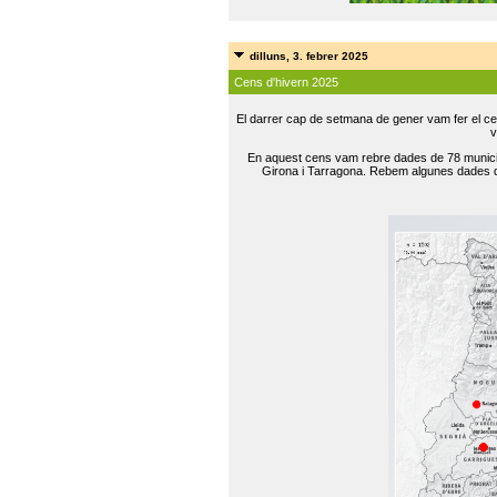
dilluns, 3. febrer 2025
Cens d'hivern 2025
El darrer cap de setmana de gener vam fer el ce
v
En aquest cens vam rebre dades de 78 municip
Girona i Tarragona. Rebem algunes dades de 