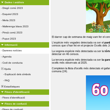
Dades i anàlisis
-
Dragó comú 2023
-
Esquirol 2023
-
Merla 2023
-
Mallerenga blava 2023
-
Pinsà comú 2023
El darrer cap de setmana de maig vam fer el cens
-
Puput 2023
L'espècie més vegades detectada va ser el
par
Informació
censos que s'han fet en el projecte Ocells dels
-
Darreres notícies
La segona espècie més detectada va ser la
tórt
detectar en 46 censos.
-
Agenda
La tercera espècie més detectada va ser
la gar
ocells més observats al 2025.
-
Codi de conducta
Completen la llista d'ocells més detectats el gafar
Ajuda
comuna (24).
-
Explicació dels símbols
-
FAQ
Estadístiques
Fitxes d'identificació
-
Fitxes d'identificació
Fitxes de confusió
-
Fitxes de confusió