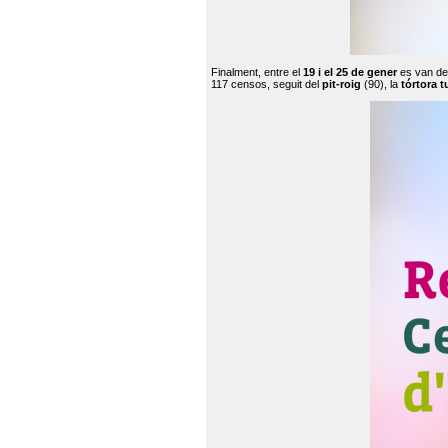
Finalment, entre el
19 i el 25 de gener
es van de
117 censos, seguit del
pit-roig
(90), la
tórtora t