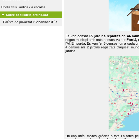
Ocells dels Jardins x a escoles
Sobre ocellsdelsjardins.cat
-
Política de privacitat i Condicions d'ús
Es van censar
65 jardins repartits en 44 mun
segon municipi amb més censos va ser
Fortià,
l'Alt Empordà. Es van fer 6 censos, un a cada u
4 censos als 2 jardins registrats d'aquest mun
jardins.
Un cop més, moltes gràcies a tots i a totes pe