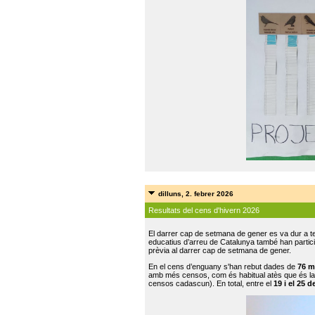
dilluns, 2. febrer 2026
Resultats del cens d'hivern 2026
El darrer cap de setmana de gener es va dur a te
educatius d’arreu de Catalunya també han participat
prèvia al darrer cap de setmana de gener.
En el cens d’enguany s'han rebut dades de
76 m
amb més censos, com és habitual atès que és la
censos cadascun). En total, entre el
19 i el 25 