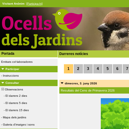
Visitant Anònim
[Participa-hi]
Portada
Darreres notícies
Entitats col·laboradores
1
2
3
4
5
6
7
Participar
-
Instruccions
Consultar
dimecres, 3. juny 2026
Observacions
Resultats del Cens de Primavera 2026
-
El darrers 2 dies
-
El darrers 5 dies
-
El darrers 15 dies
-
Mapa dels jardins
-
Galeria d'imatges i sons