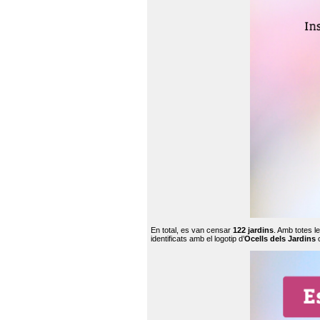
En total, es van censar
122 jardins
. Amb totes l
identificats amb el logotip d’
Ocells dels Jardins
c