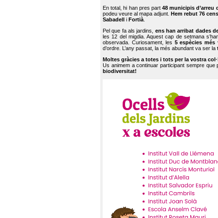
En total, hi han pres part
48 municipis d’arreu 
podeu veure al mapa adjunt.
Hem rebut 76 cen
Sabadell
i
Fortià
.
Pel que fa als jardins,
ens han arribat dades d
les 12 del migdia. Aquest cap de setmana s’han
observada. Curiosament, les
5 espècies més 
d’ordre. L’any passat, la més abundant va ser la
Moltes gràcies a totes i tots per la vostra col
Us animem a continuar participant sempre que
biodiversitat!