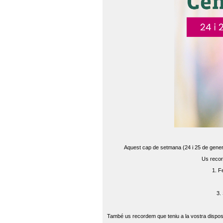
Aquest cap de setmana (24 i 25 de gener) 
Us recor
1. F
3.
També us recordem que teniu a la vostra disposi