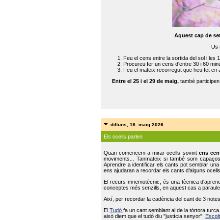
Aquest cap de se
Us 
Feu el cens entre la sortida del sol i les 
Procureu fer un cens d'entre 30 i 60 min
Feu el mateix recorregut que heu fet en 
Entre el 25 i el 29 de maig,
també participe
dilluns, 18. maig 2026
Els ocells parlen
Quan comencem a mirar ocells sovint
ens cen
moviments... Tanmateix si també som capaço
Aprendre a identificar els cants pot semblar una
ens ajudaran a recordar els cants d’alguns ocells
El recurs mnemotècnic, és una tècnica d'aprene
conceptes més senzills, en aquest cas a paraules
Així, per recordar la cadència del cant de 3 note
El
Tudó
fa un cant semblant al de la tórtora tur
això diem que el tudó diu "justícia senyor".
Escolt