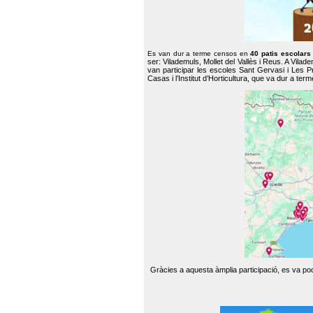
Es van dur a terme censos en
40 patis escolar
ser: Vilademuls, Mollet del Vallès i Reus. A Vilad
van participar les escoles Sant Gervasi i Les P
Casas i l’Institut d’Horticultura, que va dur a te
Gràcies a aquesta àmplia participació, es va pode