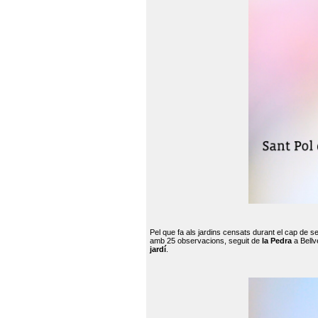
Pel que fa als jardins censats durant el cap de 
amb 25 observacions, seguit de
la Pedra
a Bellv
jardí
.