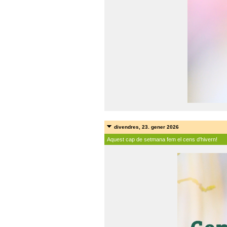
divendres, 23. gener 2026
Aquest cap de setmana fem el cens d'hivern!