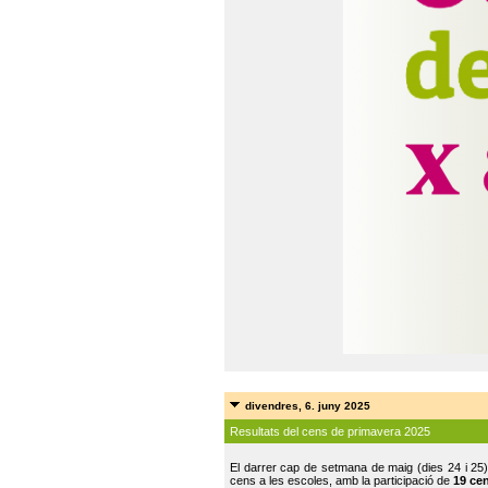
divendres, 6. juny 2025
Resultats del cens de primavera 2025
El darrer cap de setmana de maig (dies 24 i 25)
cens a les escoles, amb la participació de
19 ce