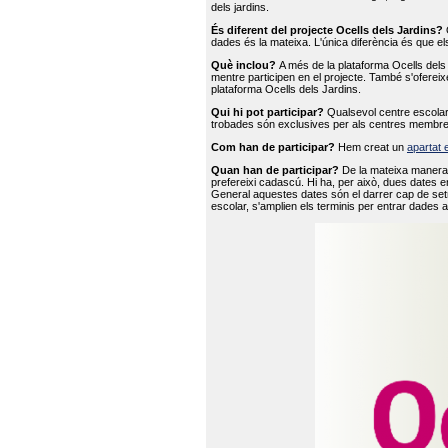
dels jardins.
És diferent del projecte Ocells dels Jardins?
O
dades és la mateixa. L'única diferència és que e
Què inclou?
A més de la plataforma Ocells dels 
mentre participen en el projecte. També s'ofereix
plataforma Ocells dels Jardins.
Qui hi pot participar?
Qualsevol centre escolar 
trobades són exclusives per als centres membre
Com han de participar?
Hem creat un
apartat 
Quan han de participar?
De la mateixa manera 
prefereixi cadascú. Hi ha, per això, dues dates e
General aquestes dates són el darrer cap de setm
escolar, s'amplien els terminis per entrar dades