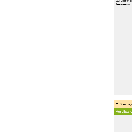
aprendre u
formar-ne 
Tuesday
Resultats 