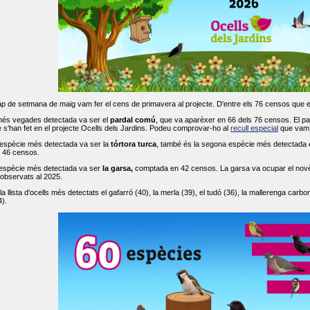
ap de setmana de maig vam fer el cens de primavera al projecte. D'entre els 76 censos que 
més vegades detectada va ser el
pardal comú
, que va aparèxer en 66 dels 76 censos. El par
s'han fet en el projecte Ocells dels Jardins. Podeu comprovar-ho al
recull especial
que vam f
espècie més detectada va ser la
tórtora turca
, també és la segona espècie més detectada en
n 46 censos.
 espècie més detectada va ser
la garsa,
comptada en 42 censos. La garsa va ocupar el novè l
 observats al 2025.
 llista d'ocells més detectats el gafarró (40), la merla (39), el tudó (36), la mallerenga carbone
).