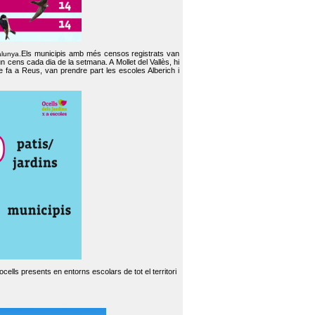
Els municipis amb més censos registrats van
alunya.
un cens cada dia de la setmana. A Mollet del Vallès, hi
e fa a Reus, van prendre part les escoles Alberich i
cells presents en entorns escolars de tot el territori