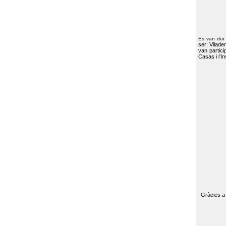
Es van dur
ser: Vilade
van partici
Casas i l’I
Gràcies a 