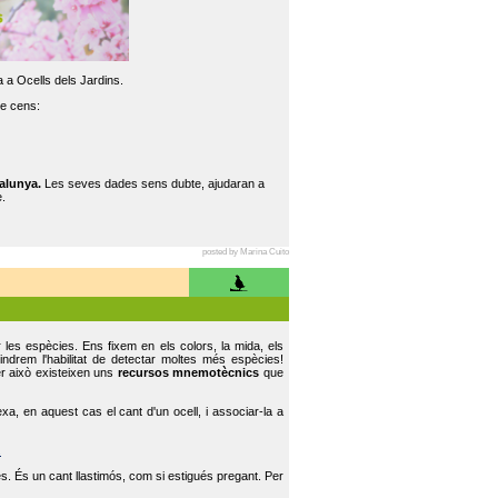
 a Ocells dels Jardins.
re cens:
alunya.
Les seves dades sens dubte, ajudaran a
.
posted by Marina Cuito
r les espècies. Ens fixem en els colors, la mida, els
indrem l'habilitat de detectar moltes més espècies!
er això existeixen uns
recursos mnemotècnics
que
, en aquest cas el cant d'un ocell, i associar-la a
.
s. És un cant llastimós, com si estigués pregant. Per