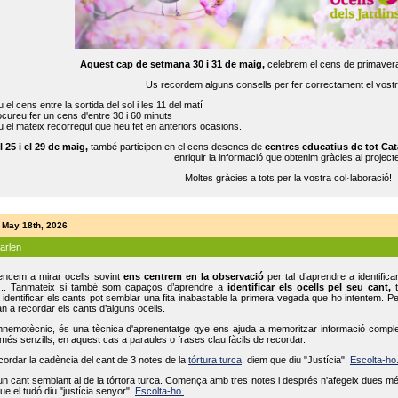
Aquest cap de setmana 30 i 31 de maig,
celebrem el cens de primavera
Us recordem alguns consells per fer correctament el vost
 el cens entre la sortida del sol i les 11 del matí
cureu fer un cens d'entre 30 i 60 minuts
 el mateix recorregut que heu fet en anteriors ocasions.
l 25 i el 29 de maig,
també participen en el cens desenes de
centres educatius de tot Cat
enriquir la informació que obtenim gràcies al projecte
Moltes gràcies a tots per la vostra col·laboració!
 May 18th, 2026
parlen
ncem a mirar ocells sovint
ens centrem en la observació
per tal d’aprendre a identifica
... Tanmateix si també som capaços d’aprendre a
identificar els ocells pel seu cant,
t
identificar els cants pot semblar una fita inabastable la primera vegada que ho intentem. P
n a recordar els cants d’alguns ocells.
mnemotècnic, és una tècnica d'aprenentatge qye ens ajuda a memoritzar informació complexa
és senzills, en aquest cas a paraules o frases clau fàcils de recordar.
ecordar la cadència del cant de 3 notes de la
tórtura turca
, diem que diu "Justícia".
Escolta-ho
un cant semblant al de la tórtora turca. Comença amb tres notes i després n'afegeix dues mé
ue el tudó diu "justícia senyor".
Escolta-ho.