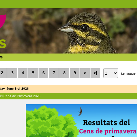
ws
2
3
4
5
6
7
8
9
>
>|
item/page 
ay, June 3rd, 2026
del Cens de Primavera 2026