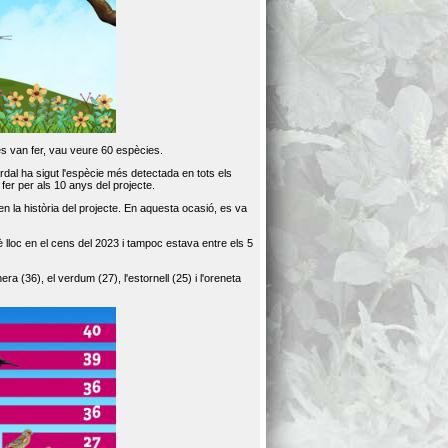
es van fer, vau veure 60 espècies.
dal ha sigut l'espècie més detectada en tots els
er per als 10 anys del projecte.
 la història del projecte. En aquesta ocasió, es va
loc en el cens del 2023 i tampoc estava entre els 5
ra (36), el verdum (27), l'estornell (25) i l'oreneta