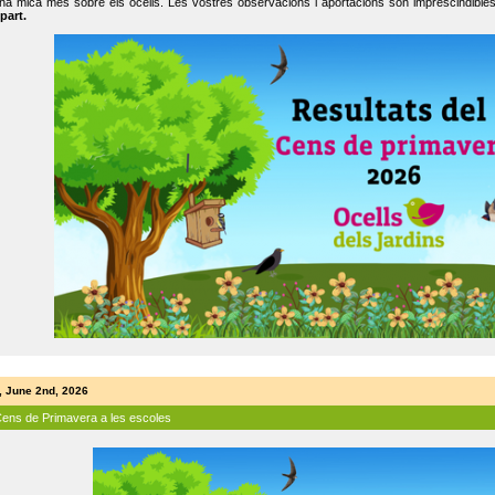
na mica més sobre els ocells. Les vostres observacions i aportacions són imprescindibles
part.
, June 2nd, 2026
Cens de Primavera a les escoles