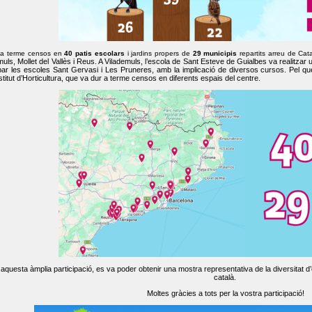
 a terme censos en
40 patis escolars
i jardins propers de
29 municipis
repartits arreu de Cat
muls, Mollet del Vallès i Reus. A Vilademuls, l’escola de Sant Esteve de Guialbes va realitzar 
par les escoles Sant Gervasi i Les Pruneres, amb la implicació de diversos cursos. Pel qu
nstitut d’Horticultura, que va dur a terme censos en diferents espais del centre.
aquesta àmplia participació, es va poder obtenir una mostra representativa de la diversitat d’o
català.
Moltes gràcies a tots per la vostra participació!