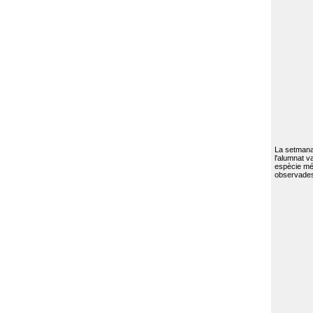
La setmana 
l'alumnat va
espècie mé
observades 