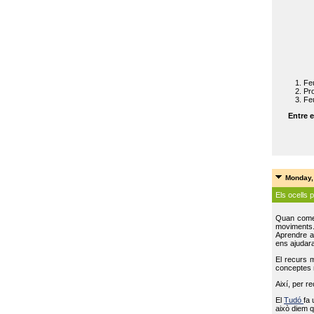
Feu
Pro
Feu
Entre e
Monday,
Els ocells 
Quan come
moviments
Aprendre a 
ens ajudara
El recurs 
conceptes m
Així, per r
El
Tudó
fa 
això diem q