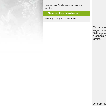
Instruccions Ocells dels Jardins x a
escoles
About ocellsdelsjardins.cat
-
Privacy Policy & Terms of use
Es van ce
segon muni
l'Alt Empor
4 censos a
jardins.
Un cop més