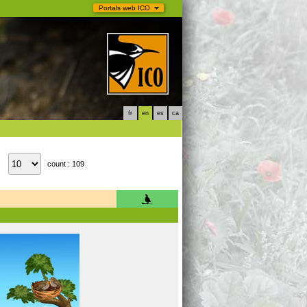
Portals web ICO
fr
en
es
ca
count : 109
: