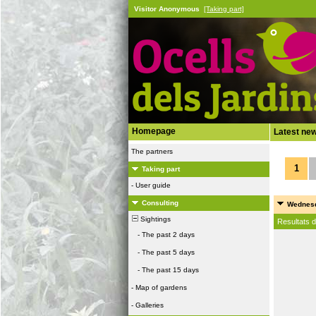
Visitor Anonymous
[Taking part]
Homepage
Latest ne
The partners
1
Taking part
-
User guide
Consulting
Wednesd
Sightings
Resultats 
-
The past 2 days
-
The past 5 days
-
The past 15 days
-
Map of gardens
-
Galleries