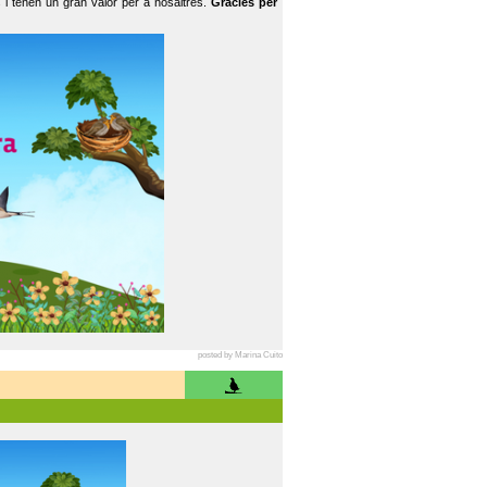
 i tenen un gran valor per a nosaltres.
Gràcies per
posted by Marina Cuito