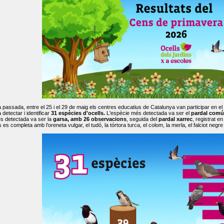
passada, entre el 25 i el 29 de maig els centres educatius de Catalunya van participar en el
 detectar i identificar
31 espècies d'ocells.
L'espècie més detectada va ser el
pardal comú
s detectada va ser la
garsa, amb 26 observacions
, seguida del
pardal xarrec
, registrat 
es completa amb l’oreneta vulgar, el tudó, la tórtora turca, el colom, la merla, el falciot negre