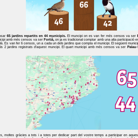
nsar
65 jardins repartits en 44 municipis.
El muncipi on es van fer més censos va ser
cipi amb més censos va ser
Fortià,
on ja es tradicional comptar amb una alta participació 
dà. Es van fer 6 censos, un a cada un dels jardins que compta el municipi. El següent mun
ls 2 jardins registrats d'aquest muncipi. El quart municipi amb més censos va ser
Palau-
, moltes gràcies a tots i a totes per dedicar part del vostre temps a participar en aque