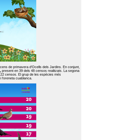
 cens de primavera d'Ocells dels Jardins. En conjunt,
,
present en 39 dels 48 censos realitzats. La segona
en 22 censos. El grup de les espècies més
 i l’oreneta cuablanca.