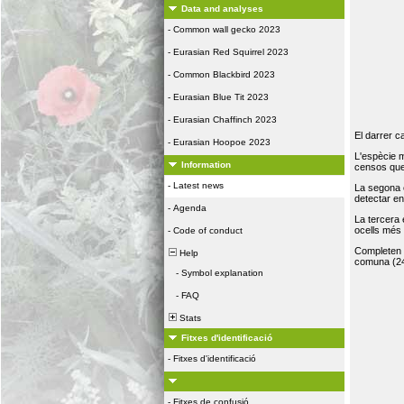
Data and analyses
-
Common wall gecko 2023
-
Eurasian Red Squirrel 2023
-
Common Blackbird 2023
-
Eurasian Blue Tit 2023
-
Eurasian Chaffinch 2023
El darrer c
-
Eurasian Hoopoe 2023
L'espècie 
Information
censos que 
-
Latest news
La segona 
detectar e
-
Agenda
La tercera
ocells més
-
Code of conduct
Completen la
Help
comuna (24
-
Symbol explanation
-
FAQ
Stats
Fitxes d'identificació
-
Fitxes d'identificació
-
Fitxes de confusió